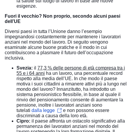
la salute sul luogo di lavoro in base alle nuove
esigenze.
Fuori il vecchio? Non proprio, secondo alcuni paesi
dell’UE
Diversi paesi in tutta l’Unione danno l’esempio
impegnandosi costantemente per mantenere i lavoratori
anziani nel mondo del lavoro. Di seguito vengono
esaminate alcune buone pratiche e il modo in cui
contribuiscono a plasmare il futuro dell’occupazione
inclusiva.
Svezia:
il
77,3 % delle persone di età compresa tra i
55 e i 64 anni
ha un lavoro, una percentuale record
rispetto alla media dell’UE. In che modo il paese
motiva i suoi cittadini a rimanere attivi più a lungo nel
mondo del lavoro? Innanzitutto, ha introdotto un
sistema pensionistico flessibile, in base al quale il
rinvio del pensionamento consente di aumentare la
pensione, inoltre i lavoratori anziani sono
tutelati
dalla legge
e non possono essere
discriminati a causa della loro età.
Cipro:
il paese affronta un ostacolo significativo alla
permanenza dei lavoratori anziani nel mondo del
lavoro sostenendo la loro formazione digitale. Il