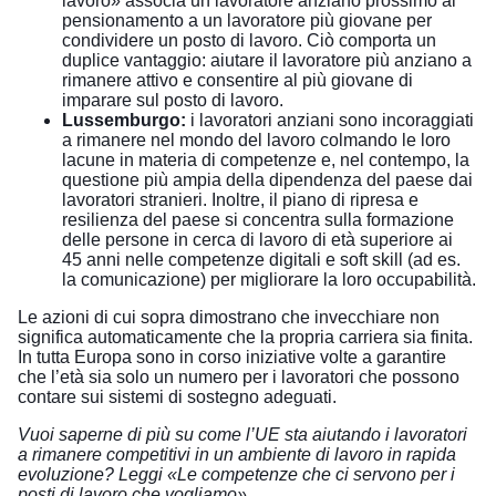
lavoro» associa un lavoratore anziano prossimo al
pensionamento a un lavoratore più giovane per
condividere un posto di lavoro. Ciò comporta un
duplice vantaggio: aiutare il lavoratore più anziano a
rimanere attivo e consentire al più giovane di
imparare sul posto di lavoro.
Lussemburgo:
i lavoratori anziani sono incoraggiati
a rimanere nel mondo del lavoro colmando le loro
lacune in materia di competenze e, nel contempo, la
questione più ampia della dipendenza del paese dai
lavoratori stranieri. Inoltre, il piano di ripresa e
resilienza del paese si concentra sulla formazione
delle persone in cerca di lavoro di età superiore ai
45 anni nelle competenze digitali e soft skill (ad es.
la comunicazione) per migliorare la loro occupabilità.
Le azioni di cui sopra dimostrano che invecchiare non
significa automaticamente che la propria carriera sia finita.
In tutta Europa sono in corso iniziative volte a garantire
che l’età sia solo un numero per i lavoratori che possono
contare sui sistemi di sostegno adeguati.
Vuoi saperne di più su come l’UE sta aiutando i lavoratori
a rimanere competitivi in un ambiente di lavoro in rapida
evoluzione? Leggi «
Le competenze che ci servono per i
posti di lavoro che vogliamo
».