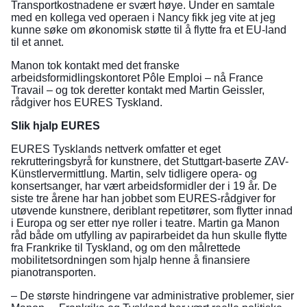
Transportkostnadene er svært høye. Under en samtale
med en kollega ved operaen i Nancy fikk jeg vite at jeg
kunne søke om økonomisk støtte til å flytte fra et EU-land
til et annet.
Manon tok kontakt med det franske
arbeidsformidlingskontoret Pôle Emploi – nå France
Travail – og tok deretter kontakt med Martin Geissler,
rådgiver hos EURES Tyskland.
Slik hjalp EURES
EURES Tysklands nettverk omfatter et eget
rekrutteringsbyrå for kunstnere, det Stuttgart-baserte ZAV-
Künstlervermittlung. Martin, selv tidligere opera- og
konsertsanger, har vært arbeidsformidler der i 19 år. De
siste tre årene har han jobbet som EURES-rådgiver for
utøvende kunstnere, deriblant repetitører, som flytter innad
i Europa og ser etter nye roller i teatre. Martin ga Manon
råd både om utfylling av papirarbeidet da hun skulle flytte
fra Frankrike til Tyskland, og om den målrettede
mobilitetsordningen som hjalp henne å finansiere
pianotransporten.
– De største hindringene var administrative problemer, sier