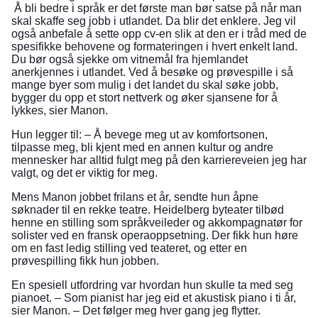
Å bli bedre i språk er det første man bør satse på når man
skal skaffe seg jobb i utlandet. Da blir det enklere. Jeg vil
også anbefale å sette opp cv-en slik at den er i tråd med de
spesifikke behovene og formateringen i hvert enkelt land.
Du bør også sjekke om vitnemål fra hjemlandet
anerkjennes i utlandet. Ved å besøke og prøvespille i så
mange byer som mulig i det landet du skal søke jobb,
bygger du opp et stort nettverk og øker sjansene for å
lykkes, sier Manon.
Hun legger til: – Å bevege meg ut av komfortsonen,
tilpasse meg, bli kjent med en annen kultur og andre
mennesker har alltid fulgt meg på den karriereveien jeg har
valgt, og det er viktig for meg.
Mens Manon jobbet frilans et år, sendte hun åpne
søknader til en rekke teatre. Heidelberg byteater tilbød
henne en stilling som språkveileder og akkompagnatør for
solister ved en fransk operaoppsetning. Der fikk hun høre
om en fast ledig stilling ved teateret, og etter en
prøvespilling fikk hun jobben.
En spesiell utfordring var hvordan hun skulle ta med seg
pianoet. – Som pianist har jeg eid et akustisk piano i ti år,
sier Manon. – Det følger meg hver gang jeg flytter.