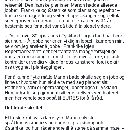
reisemål. Den franske pianisten Manon hadde allerede
jobbet i Frankrike og Østerrike som pianist og repetitør –
hun akkompagnerte og veiledet operasangere og deltok i
sceneprøver på operaer – da hun i en alder av 34 år
bestemte seg for at det var på tide å ta steget videre.
– Det er over 80 operahus i Tyskland. Ingen land har flere,
sier hun. – Å jobbe her er en viktig milepæl i karrieren min,
selv om jeg ønsker å jobbe i Frankrike igjen.
Repertoarteateret, der det framføres mange forskjellige
operaer i én sesong, er unikt. Det er mye å lære, og faste
kontrakter er veldig viktige for oss kunstnere, fordi de gir
oss trygghet i planleggingen.
For å kunne flytte måtte Manon både skaffe seg en jobb og
finne ut hvordan hun skulle ta med seg pianoet sitt.
Partneren, som er operasanger, jobber også i Tyskland.
Hun forhørte seg gjennom sitt eget nettverk ved teateret,
men henvendte seg også til EURES for å få råd.
Det første skrittet
Et første skritt var å lære tysk. Manon utviklet
språkkunnskapene sine under et praksisopphold i
Østerrike, og hun råder andre til å starte på samme måte. –