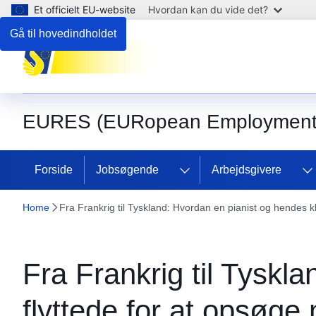
Et officielt EU-website
Hvordan kan du vide det?
Gå til hovedindholdet
EURES (EURopean Employment 
Forside
Jobsøgende
Arbejdsgivere
Home
Fra Frankrig til Tyskland: Hvordan en pianist og hendes k
Fra Frankrig til Tyskl
flyttede for at opsøge