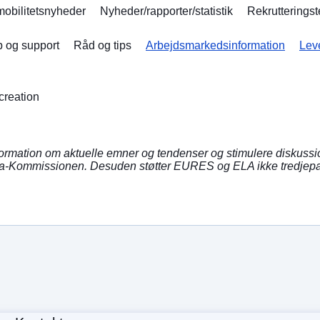
obilitetsnyheder
Nyheder/rapporter/statistik
Rekrutterings
 og support
Råd og tips
Arbejdsmarkedsinformation
Lev
creation
information om aktuelle emner og tendenser og stimulere diskuss
opa-Kommissionen. Desuden støtter EURES og ELA ikke tredjepa