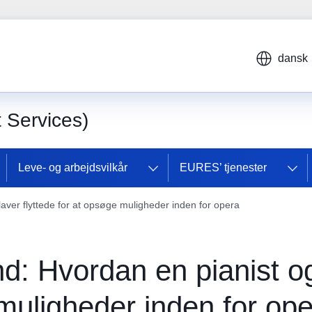
dansk
Services)
Leve- og arbejdsvilkår
EURES’ tjenester
laver flyttede for at opsøge muligheder inden for opera
and: Hvordan en pianist 
 muligheder inden for op