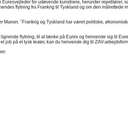
om Euresvejleder for udøvende kunstnere, herunder repetitører, so
ndes flytning fra Frankrig til Tyskland og om den målrettede mob
ger Manon. "Frankrig og Tyskland har været politiske, økonomiske
lignende flytning, til at tænke på Eures og henvende sig til E
 et job på et tysk teater, kan du henvende dig til ZAV-arbejdsfor
er.