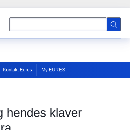
Søgning
Søgning
Kontakt Eures
My EURES
og hendes klaver
era