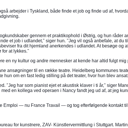
gså arbejder i Tyskland, både finde et job og finde ud af, hvorda
rådgivning.
sprogkundskaber gennem et praktikophold i Østrig, og hun råder a
finde et job i udlandet," siger hun. "Jeg vil også anbefale, at du t
beviser fra dit hjemland anerkendes i udlandet. At besøge og a
for at lykkes."
re en ny kultur og andre mennesker at kende har altid fulgt mig p
ane ansøgninger til en række teatre. Heidelberg kommunes teat
un om en fast ledig stilling på det teater, hvor hun blev ansat, 
. "Jeg har som pianist ejet et akustisk klaver i ti år," siger Man
 en kollega ved operaen i Nancy fandt jeg ud af, at jeg kunne s
e Emploi — nu France Travail — og tog efterfølgende kontakt til
ureau for kunstnere, ZAV- Künstlervermittlung i Stuttgart. Martin