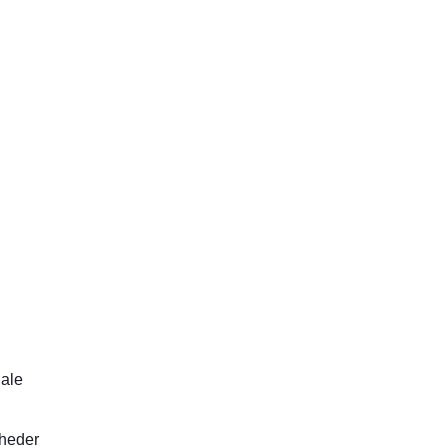
iale
heder