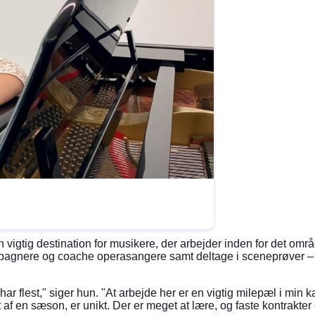
 vigtig destination for musikere, der arbejder inden for det omr
pagnere og coache operasangere samt deltage i sceneprøver – da 
ar flest," siger hun. "At arbejde her er en vigtig milepæl i min ka
af en sæson, er unikt. Der er meget at lære, og faste kontrakter 