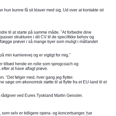
n hun kunne få sit klaver med sig. Ud over at kontakte sit
ndre til at starte på samme måde. "At forbedre dine
ilpasser strukturen i dit CV til de specifikke behov og
flægge prøver i så mange byer som muligt i mållandet
å min karrierevej og er vigtigt for mig."
er tilbød hende en rolle som sprogcoach og
efter at have aflagt prøve.
on. "Det følger med, hver gang jeg flytter.
øge om økonomisk støtte til at flytte fra et EU-land til et
 rådgiver ved Eures Tyskland Martin Geissler.
, som selv er tidligere opera- og koncertsanger, har