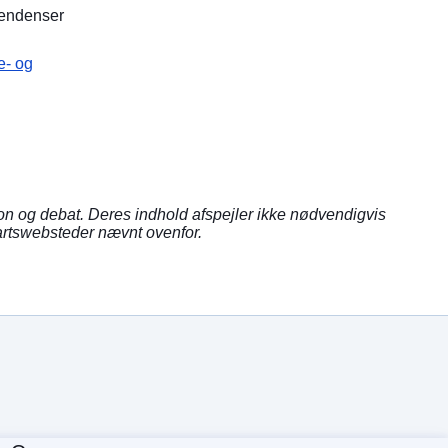
tendenser
e- og
ion og debat. Deres indhold afspejler ikke nødvendigvis
rtswebsteder nævnt ovenfor.