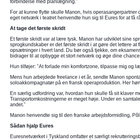
forbindelse med planlægning."
For at kunne flytte skulle Manon, hvis operasangerpartner o
eget netværk i teatret henvendte hun sig til Eures for at få 
At tage det første skridt
Et første skridt var at lære tysk. Manon har udviklet sine 
sprogkundskaber er det første skridt i at gøre det lettere at 
opsætninger i hvert land. Du bør også tjekke, om eksamens
bidrager til at opbygge et stort netværk og øge dine chancer 
Hun tilføjer: "At forlade min komfortzone, tilpasse mig og læ
Mens hun arbejdede freelance i et år, sendte Manon spont
soloakkompagnatør på en fransk operaproduktion. Her hørte h
En særlig udfordring var, hvordan hun skulle få sit klaver med
Transportomkostningerne er meget høje. Under en samtale med
andet."
Manon henvendte sig til den franske arbejdsformidling, Pôl
Sådan hjalp Eures
Euresnetværket i Tyskland omfatter et særligt rekrutteringsb