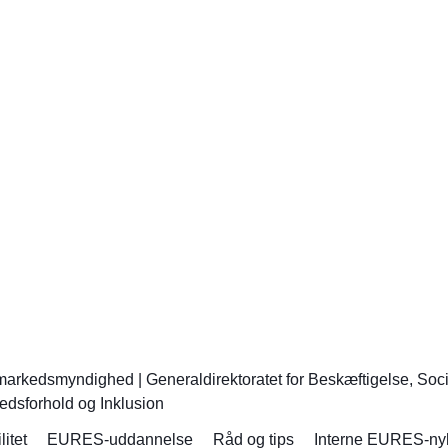
smarkedsmyndighed
|
Generaldirektoratet for Beskæftigelse, Soc
edsforhold og Inklusion
itet
EURES-uddannelse
Råd og tips
Interne EURES-ny