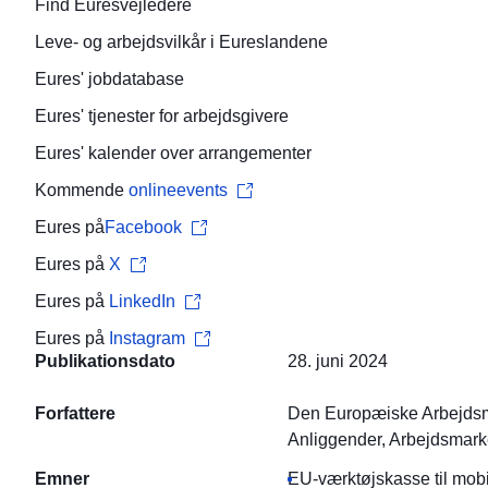
Find
Euresvejledere
Leve- og arbejdsvilkår
i Eureslandene
Eures'
jobdatabase
Eures' tjenester for
arbejdsgivere
Eures'
kalender over arrangementer
Kommende
onlineevents
Eures på
Facebook
Eures på
X
Eures på
LinkedIn
Eures på
Instagram
Publikationsdato
28. juni 2024
Forfattere
Den Europæiske Arbejd
Anliggender, Arbejdsmark
Emner
EU-værktøjskasse til mobil