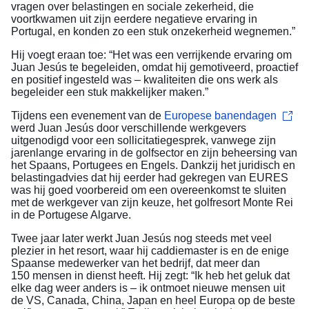
vragen over belastingen en sociale zekerheid, die
voortkwamen uit zijn eerdere negatieve ervaring in
Portugal, en konden zo een stuk onzekerheid wegnemen.”
Hij voegt eraan toe: “Het was een verrijkende ervaring om
Juan Jesús te begeleiden, omdat hij gemotiveerd, proactief
en positief ingesteld was – kwaliteiten die ons werk als
begeleider een stuk makkelijker maken.”
Tijdens een evenement van de
Europese banendagen
werd Juan Jesús door verschillende werkgevers
uitgenodigd voor een sollicitatiegesprek, vanwege zijn
jarenlange ervaring in de golfsector en zijn beheersing van
het Spaans, Portugees en Engels. Dankzij het juridisch en
belastingadvies dat hij eerder had gekregen van EURES
was hij goed voorbereid om een overeenkomst te sluiten
met de werkgever van zijn keuze, het golfresort Monte Rei
in de Portugese Algarve.
Twee jaar later werkt Juan Jesús nog steeds met veel
plezier in het resort, waar hij caddiemaster is en de enige
Spaanse medewerker van het bedrijf, dat meer dan
150 mensen in dienst heeft. Hij zegt: “Ik heb het geluk dat
elke dag weer anders is – ik ontmoet nieuwe mensen uit
de VS, Canada, China, Japan en heel Europa op de beste