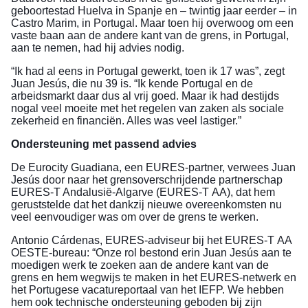
geboortestad Huelva in Spanje en – twintig jaar eerder – in
Castro Marim, in Portugal. Maar toen hij overwoog om een
vaste baan aan de andere kant van de grens, in Portugal,
aan te nemen, had hij advies nodig.
“Ik had al eens in Portugal gewerkt, toen ik 17 was”, zegt
Juan Jesús, die nu 39 is. “Ik kende Portugal en de
arbeidsmarkt daar dus al vrij goed. Maar ik had destijds
nogal veel moeite met het regelen van zaken als sociale
zekerheid en financiën. Alles was veel lastiger.”
Ondersteuning met passend advies
De Eurocity Guadiana, een EURES-partner, verwees Juan
Jesús door naar het grensoverschrijdende partnerschap
EURES-T Andalusië-Algarve (EURES-T AA), dat hem
geruststelde dat het dankzij nieuwe overeenkomsten nu
veel eenvoudiger was om over de grens te werken.
Antonio Cárdenas, EURES-adviseur bij het EURES-T AA
OESTE-bureau: “Onze rol bestond erin Juan Jesús aan te
moedigen werk te zoeken aan de andere kant van de
grens en hem wegwijs te maken in het EURES-netwerk en
het Portugese vacatureportaal van het IEFP. We hebben
hem ook technische ondersteuning geboden bij zijn