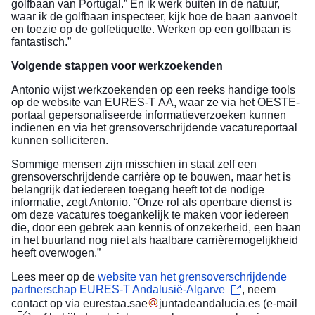
golfbaan van Portugal.” En ik werk buiten in de natuur,
waar ik de golfbaan inspecteer, kijk hoe de baan aanvoelt
en toezie op de golfetiquette. Werken op een golfbaan is
fantastisch.”
Volgende stappen voor werkzoekenden
Antonio wijst werkzoekenden op een reeks handige tools
op de website van EURES-T AA, waar ze via het OESTE-
portaal gepersonaliseerde informatieverzoeken kunnen
indienen en via het grensoverschrijdende vacatureportaal
kunnen solliciteren.
Sommige mensen zijn misschien in staat zelf een
grensoverschrijdende carrière op te bouwen, maar het is
belangrijk dat iedereen toegang heeft tot de nodige
informatie, zegt Antonio. “Onze rol als openbare dienst is
om deze vacatures toegankelijk te maken voor iedereen
die, door een gebrek aan kennis of onzekerheid, een baan
in het buurland nog niet als haalbare carrièremogelijkheid
heeft overwogen.”
Lees meer op de
website van het grensoverschrijdende
partnerschap EURES-T Andalusië-Algarve
, neem
contact op via
eurestaa
.
sae
juntadeandalucia
.
es
(
e-mail