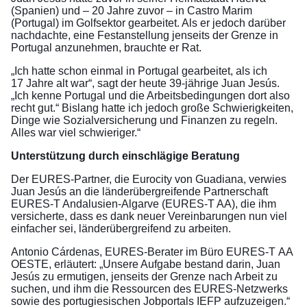
(Spanien) und – 20 Jahre zuvor – in Castro Marim
(Portugal) im Golfsektor gearbeitet. Als er jedoch darüber
nachdachte, eine Festanstellung jenseits der Grenze in
Portugal anzunehmen, brauchte er Rat.
„Ich hatte schon einmal in Portugal gearbeitet, als ich
17 Jahre alt war“, sagt der heute 39-jährige Juan Jesús.
„Ich kenne Portugal und die Arbeitsbedingungen dort also
recht gut.“ Bislang hatte ich jedoch große Schwierigkeiten,
Dinge wie Sozialversicherung und Finanzen zu regeln.
Alles war viel schwieriger.“
Unterstützung durch einschlägige Beratung
Der EURES-Partner, die Eurocity von Guadiana, verwies
Juan Jesús an die länderübergreifende Partnerschaft
EURES-T Andalusien-Algarve (EURES-T AA), die ihm
versicherte, dass es dank neuer Vereinbarungen nun viel
einfacher sei, länderübergreifend zu arbeiten.
Antonio Cárdenas, EURES-Berater im Büro EURES-T AA
OESTE, erläutert: „Unsere Aufgabe bestand darin, Juan
Jesús zu ermutigen, jenseits der Grenze nach Arbeit zu
suchen, und ihm die Ressourcen des EURES-Netzwerks
sowie des portugiesischen Jobportals IEFP aufzuzeigen.“