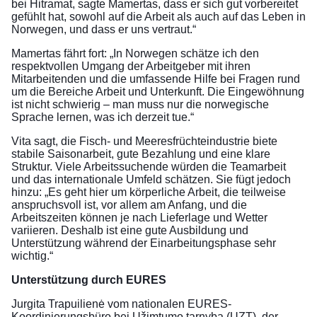
bei Hitramat, sagte Mamertas, dass er sich gut vorbereitet
gefühlt hat, sowohl auf die Arbeit als auch auf das Leben in
Norwegen, und dass er uns vertraut.“
Mamertas fährt fort: „In Norwegen schätze ich den
respektvollen Umgang der Arbeitgeber mit ihren
Mitarbeitenden und die umfassende Hilfe bei Fragen rund
um die Bereiche Arbeit und Unterkunft. Die Eingewöhnung
ist nicht schwierig – man muss nur die norwegische
Sprache lernen, was ich derzeit tue.“
Vita sagt, die Fisch- und Meeresfrüchteindustrie biete
stabile Saisonarbeit, gute Bezahlung und eine klare
Struktur. Viele Arbeitssuchende würden die Teamarbeit
und das internationale Umfeld schätzen. Sie fügt jedoch
hinzu: „Es geht hier um körperliche Arbeit, die teilweise
anspruchsvoll ist, vor allem am Anfang, und die
Arbeitszeiten können je nach Lieferlage und Wetter
variieren. Deshalb ist eine gute Ausbildung und
Unterstützung während der Einarbeitungsphase sehr
wichtig.“
Unterstützung durch EURES
Jurgita Trapuilienė vom nationalen EURES-
Koordinierungsbüro bei Užimtumo tarnyba (UZT), der