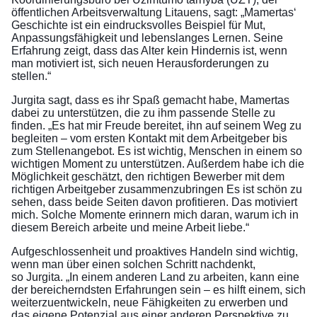
öffentlichen Arbeitsverwaltung Litauens, sagt: „Mamertas‘
Geschichte ist ein eindrucksvolles Beispiel für Mut,
Anpassungsfähigkeit und lebenslanges Lernen. Seine
Erfahrung zeigt, dass das Alter kein Hindernis ist, wenn
man motiviert ist, sich neuen Herausforderungen zu
stellen.“
Jurgita sagt, dass es ihr Spaß gemacht habe, Mamertas
dabei zu unterstützen, die zu ihm passende Stelle zu
finden. „Es hat mir Freude bereitet, ihn auf seinem Weg zu
begleiten – vom ersten Kontakt mit dem Arbeitgeber bis
zum Stellenangebot. Es ist wichtig, Menschen in einem so
wichtigen Moment zu unterstützen. Außerdem habe ich die
Möglichkeit geschätzt, den richtigen Bewerber mit dem
richtigen Arbeitgeber zusammenzubringen Es ist schön zu
sehen, dass beide Seiten davon profitieren. Das motiviert
mich. Solche Momente erinnern mich daran, warum ich in
diesem Bereich arbeite und meine Arbeit liebe.“
Aufgeschlossenheit und proaktives Handeln sind wichtig,
wenn man über einen solchen Schritt nachdenkt,
so Jurgita. „In einem anderen Land zu arbeiten, kann eine
der bereicherndsten Erfahrungen sein – es hilft einem, sich
weiterzuentwickeln, neue Fähigkeiten zu erwerben und
das eigene Potenzial aus einer anderen Perspektive zu