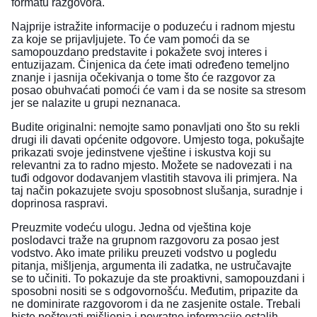
formatu razgovora.
Najprije istražite informacije o poduzeću i radnom mjestu
za koje se prijavljujete. To će vam pomoći da se
samopouzdano predstavite i pokažete svoj interes i
entuzijazam. Činjenica da ćete imati određeno temeljno
znanje i jasnija očekivanja o tome što će razgovor za
posao obuhvaćati pomoći će vam i da se nosite sa stresom
jer se nalazite u grupi neznanaca.
Budite originalni: nemojte samo ponavljati ono što su rekli
drugi ili davati općenite odgovore. Umjesto toga, pokušajte
prikazati svoje jedinstvene vještine i iskustva koji su
relevantni za to radno mjesto. Možete se nadovezati i na
tuđi odgovor dodavanjem vlastitih stavova ili primjera. Na
taj način pokazujete svoju sposobnost slušanja, suradnje i
doprinosa raspravi.
Preuzmite vodeću ulogu. Jedna od vještina koje
poslodavci traže na grupnom razgovoru za posao jest
vodstvo. Ako imate priliku preuzeti vodstvo u pogledu
pitanja, mišljenja, argumenta ili zadatka, ne ustručavajte
se to učiniti. To pokazuje da ste proaktivni, samopouzdani i
sposobni nositi se s odgovornošću. Međutim, pripazite da
ne dominirate razgovorom i da ne zasjenite ostale. Trebali
biste poštovati mišljenja i povratne informacije ostalih