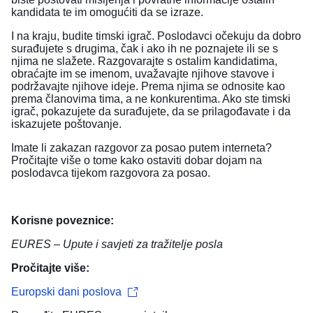
kandidata te im omogućiti da se izraze.
I na kraju, budite timski igrač. Poslodavci očekuju da dobro
surađujete s drugima, čak i ako ih ne poznajete ili se s
njima ne slažete. Razgovarajte s ostalim kandidatima,
obraćajte im se imenom, uvažavajte njihove stavove i
podržavajte njihove ideje. Prema njima se odnosite kao
prema članovima tima, a ne konkurentima. Ako ste timski
igrač, pokazujete da surađujete, da se prilagođavate i da
iskazujete poštovanje.
Imate li zakazan razgovor za posao putem interneta?
Pročitajte više o tome
kako ostaviti dobar dojam na
poslodavca tijekom razgovora za posao
.
Korisne poveznice:
EURES – Upute i savjeti za tražitelje posla
Pročitajte više:
Europski dani poslova