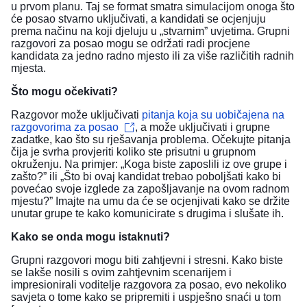
u prvom planu. Taj se format smatra simulacijom onoga što
će posao stvarno uključivati, a kandidati se ocjenjuju
prema načinu na koji djeluju u „stvarnim” uvjetima. Grupni
razgovori za posao mogu se održati radi procjene
kandidata za jedno radno mjesto ili za više različitih radnih
mjesta.
Što mogu očekivati?
Razgovor može uključivati
pitanja koja su uobičajena na
razgovorima za posao
, a može uključivati i grupne
zadatke, kao što su rješavanja problema. Očekujte pitanja
čija je svrha provjeriti koliko ste prisutni u grupnom
okruženju. Na primjer: „Koga biste zaposlili iz ove grupe i
zašto?” ili „Što bi ovaj kandidat trebao poboljšati kako bi
povećao svoje izglede za zapošljavanje na ovom radnom
mjestu?” Imajte na umu da će se ocjenjivati kako se držite
unutar grupe te kako komunicirate s drugima i slušate ih.
Kako se onda mogu istaknuti?
Grupni razgovori mogu biti zahtjevni i stresni. Kako biste
se lakše nosili s ovim zahtjevnim scenarijem i
impresionirali voditelje razgovora za posao, evo nekoliko
savjeta o tome kako se pripremiti i uspješno snaći u tom