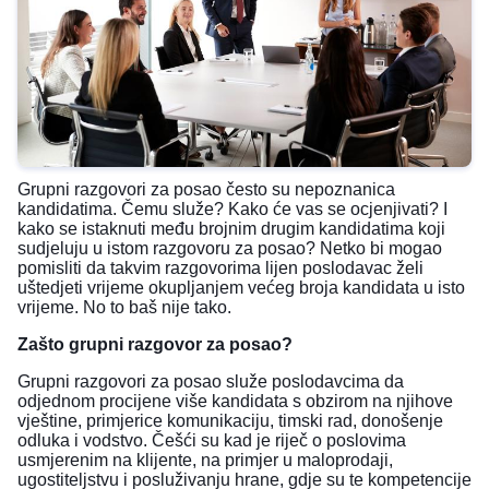
Grupni razgovori za posao često su nepoznanica
kandidatima. Čemu služe? Kako će vas se ocjenjivati? I
kako se istaknuti među brojnim drugim kandidatima koji
sudjeluju u istom razgovoru za posao? Netko bi mogao
pomisliti da takvim razgovorima lijen poslodavac želi
uštedjeti vrijeme okupljanjem većeg broja kandidata u isto
vrijeme. No to baš nije tako.
Zašto grupni razgovor za posao?
Grupni razgovori za posao služe poslodavcima da
odjednom procijene više kandidata s obzirom na njihove
vještine, primjerice komunikaciju, timski rad, donošenje
odluka i vodstvo. Češći su kad je riječ o poslovima
usmjerenim na klijente, na primjer u maloprodaji,
ugostiteljstvu i posluživanju hrane, gdje su te kompetencije