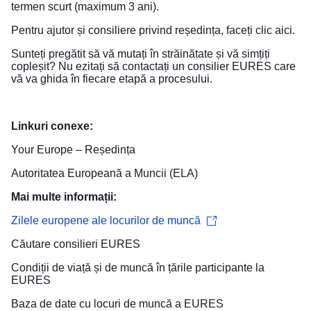
termen scurt (maximum 3 ani).
Pentru ajutor și consiliere privind reședința, faceți clic
aici
.
Sunteți pregătit să vă mutați în străinătate și vă simțiți
copleșit? Nu ezitați să contactați un
consilier EURES
care
vă va ghida în fiecare etapă a procesului.
Linkuri conexe:
Your Europe – Reședința
Autoritatea Europeană a Muncii (ELA)
Mai multe informații:
Zilele europene ale locurilor de muncă
Căutare
consilieri EURES
Condiții de viață și de muncă
în țările participante la
EURES
Baza de date cu locuri de muncă
a EURES