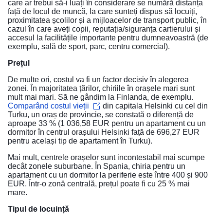
care ar trebui să-i luați în considerare se numără distanța
față de locul de muncă, la care sunteți dispus să locuiți,
proximitatea școlilor și a mijloacelor de transport public, în
cazul în care aveți copii, reputația/siguranța cartierului și
accesul la facilitățile importante pentru dumneavoastră (de
exemplu, sală de sport, parc, centru comercial).
Prețul
De multe ori, costul va fi un factor decisiv în alegerea
zonei. În majoritatea țărilor, chiriile în orașele mari sunt
mult mai mari. Să ne gândim la Finlanda, de exemplu.
Comparând costul vieții
din capitala Helsinki cu cel din
Turku, un oraș de provincie, se constată o diferență de
aproape 33 % (1 036,58 EUR pentru un apartament cu un
dormitor în centrul orașului Helsinki față de 696,27 EUR
pentru același tip de apartament în Turku).
Mai mult, centrele orașelor sunt incontestabil mai scumpe
decât zonele suburbane. În Spania, chiria pentru un
apartament cu un dormitor la periferie este între 400 și 900
EUR. Într-o zonă centrală, prețul poate fi cu 25 % mai
mare.
Tipul de locuință