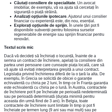
Căutați consiliere de specialitate
. Un avocat
imobiliar, de exemplu, vă va ajuta să cercetați în
siguranță o piață străină.
Analizați opțiunile ipotecare
. Ajutorul unui consilier
financiar cu experiență este, din nou, esențial.
Explorați opțiunile de sprijin.
În unele țări pot fi
disponibile subvenții pentru folosirea surselor
regenerabile de energie sau sprijin financiar pentru
renovări.
Textul scris mic
Dacă vă decideți să închiriați o locuință, înainte de a
semna un contract de închiriere, apelați la consiliere din
partea unei persoane care cunoaște piața locală, care să
vă ajute să evitați interpretarea greșită a unui contract.
Legislația privind închirierea diferă de la o țară la alta. De
exemplu, în Grecia se solicită de obicei o garanție
echivalentă cu chiria pe 2 luni, în timp ce în Franța garanția
este echivalentă cu chiria pe o lună. În Austria, contractele
de închiriere pot fi pe încheiate pe perioadă nedeterminată
sau pe perioadă determinată (durata minimă pentru
aceasta din urmă fiind de 3 ani). În Belgia, toate
contractele de închiriere sunt limitate în timp și pot fi
încheiate pe termen lung (9 ani sau mai mult) sau pe