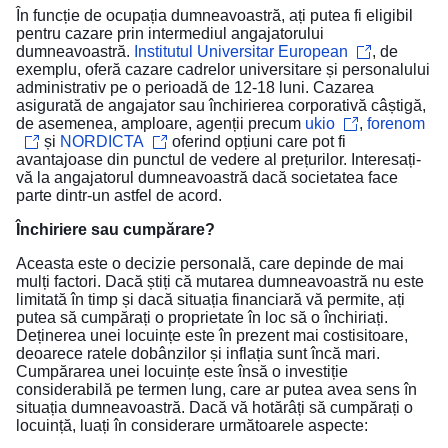
În funcție de ocupația dumneavoastră, ați putea fi eligibil
pentru cazare prin intermediul angajatorului
dumneavoastră.
Institutul Universitar European
, de
exemplu, oferă cazare cadrelor universitare și personalului
administrativ pe o perioadă de 12-18 luni. Cazarea
asigurată de angajator sau închirierea corporativă câștigă,
de asemenea, amploare, agenții precum
ukio
,
forenom
și
NORDICTA
oferind opțiuni care pot fi
avantajoase din punctul de vedere al prețurilor. Interesați-
vă la angajatorul dumneavoastră dacă societatea face
parte dintr-un astfel de acord.
Închiriere sau cumpărare?
Aceasta este o decizie personală, care depinde de mai
mulți factori. Dacă știți că mutarea dumneavoastră nu este
limitată în timp și dacă situația financiară vă permite, ați
putea să cumpărați o proprietate în loc să o închiriați.
Deținerea unei locuințe este în prezent mai costisitoare,
deoarece ratele dobânzilor și inflația sunt încă mari.
Cumpărarea unei locuințe este însă o investiție
considerabilă pe termen lung, care ar putea avea sens în
situația dumneavoastră. Dacă vă hotărâți să cumpărați o
locuință, luați în considerare următoarele aspecte: