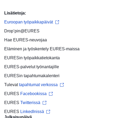
Lisätietoja:
Euroopan työpaikkapäivät
Drop’pin@EURES
Hae
EURES-neuvojaa
Eläminen ja työskentely
EURES-maissa
EURESin
työpaikkatietokanta
EURES-palvelut
työnantajille
EURESin
tapahtumakalenteri
Tulevat
tapahtumat verkossa
EURES
Facebookissa
EURES
Twitterissä
EURES
LinkedInissä
Julkaisupäivä