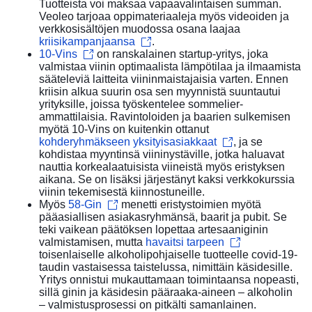
Tuotteista voi maksaa vapaavalintaisen summan.
Veoleo tarjoaa oppimateriaaleja myös videoiden ja
verkkosisältöjen muodossa osana laajaa
kriisikampanjaansa
.
10-Vins
on ranskalainen startup-yritys, joka
valmistaa viinin optimaalista lämpötilaa ja ilmaamista
sääteleviä laitteita viininmaistajaisia varten. Ennen
kriisin alkua suurin osa sen myynnistä suuntautui
yrityksille, joissa työskentelee sommelier-
ammattilaisia. Ravintoloiden ja baarien sulkemisen
myötä 10-Vins on kuitenkin ottanut
kohderyhmäkseen yksityisasiakkaat
, ja se
kohdistaa myyntinsä viininystäville, jotka haluavat
nauttia korkealaatuisista viineistä myös eristyksen
aikana. Se on lisäksi järjestänyt kaksi verkkokurssia
viinin tekemisestä kiinnostuneille.
Myös
58-Gin
menetti eristystoimien myötä
pääasiallisen asiakasryhmänsä, baarit ja pubit. Se
teki vaikean päätöksen lopettaa artesaaniginin
valmistamisen, mutta
havaitsi tarpeen
toisenlaiselle alkoholipohjaiselle tuotteelle covid-19-
taudin vastaisessa taistelussa, nimittäin käsidesille.
Yritys onnistui mukauttamaan toimintaansa nopeasti,
sillä ginin ja käsidesin pääraaka-aineen – alkoholin
– valmistusprosessi on pitkälti samanlainen.