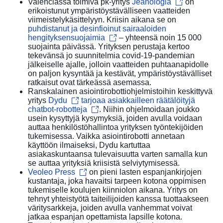
Valenciassa toimiva pk-yritys
Jeanologia
on
erikoistunut ympäristöystävälliseen vaatteiden
viimeistelykäsittelyyn. Kriisin aikana se on
puhdistanut ja desinfioinut sairaaloiden
hengityksensuojaimia
– yhteensä noin 15 000
suojainta päivässä. Yrityksen perustaja kertoo
tekevänsä jo suunnitelmia covid-19-pandemian
jälkeiselle ajalle, jolloin vaatteiden puhtaanapidolle
on paljon kysyntää ja kestävät, ympäristöystävälliset
ratkaisut ovat tärkeässä asemassa.
Ranskalainen asiointirobottiohjelmistoihin keskittyvä
yritys
Dydu
tarjoaa asiakkailleen räätälöityjä
chatbot-robotteja
. Niihin ohjelmoidaan joukko
usein kysyttyjä kysymyksiä, joiden avulla voidaan
auttaa henkilöstöhallintoa yrityksen työntekijöiden
tukemisessa. Vaikka asiointirobotti annetaan
käyttöön ilmaiseksi, Dydu kartuttaa
asiakaskuntaansa tulevaisuutta varten samalla kun
se auttaa yrityksiä kriisistä selviytymisessä.
Veoleo Press
on pieni lasten espanjankirjojen
kustantaja, joka havaitsi tarpeen kotona oppimisen
tukemiselle koulujen kiinniolon aikana. Yritys on
tehnyt yhteistyötä taiteilijoiden kanssa tuottaakseen
väritysarkkeja, joiden avulla vanhemmat voivat
jatkaa espanjan opettamista lapsille kotona.