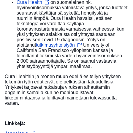
Oura Health
on suomalainen nk.
hyvinvointisormuksia valmistava yritys, jonka tuotteet
seuraavat käyttäjänsä sykettä, hengitystä ja
ruumiinlämpöä. Oura Health havaitsi, että sen
teknologia voi varoittaa käyttäjiä
koronavirustartunnasta varhaisessa vaiheessa, kun
yksi yrityksen asiakkaista otti yhteyttä saatuaan
positiivisen covid-19-diagnoosin. Yritys on
aloittanut
tutkimusyhteistyön
University of
California San Francisco -yliopiston kanssa ja
toimittanut tutkimusta varten hyvinvointisormuksen
2 000 sairaanhoitajalle. Se on saanut vastaavia
yhteistyöpyyntöjä ympäri maailmaa.
Oura Healthin ja monen muun edellä esitellyn yrityksen
tekemän työn edut eivät ole pelkästään taloudellisia.
Yritykset tarjoavat ratkaisuja viruksen aiheuttamiin
ongelmiin samalla kun ne monipuolistavat
liiketoimintaansa ja lujittavat mainettaan tulevaisuutta
varten.
Linkkejä: