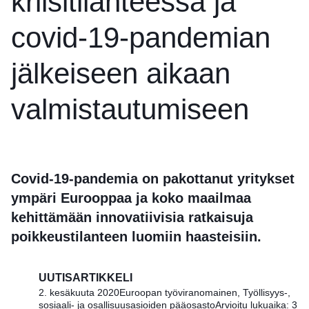
kriisitilanteessa ja
covid-19-pandemian
jälkeiseen aikaan
valmistautumiseen
Covid-19-pandemia on pakottanut yritykset
ympäri Eurooppaa ja koko maailmaa
kehittämään innovatiivisia ratkaisuja
poikkeustilanteen luomiin haasteisiin.
UUTISARTIKKELI
2. kesäkuuta 2020
Euroopan työviranomainen, Työllisyys-,
sosiaali- ja osallisuusasioiden pääosasto
Arvioitu lukuaika: 3