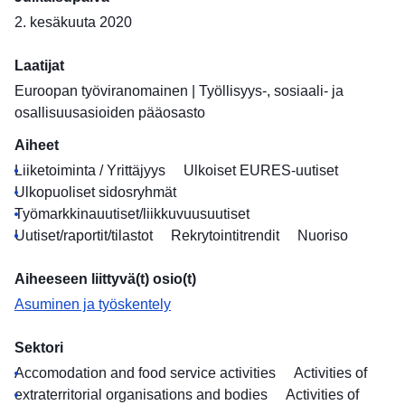
2. kesäkuuta 2020
Laatijat
Euroopan työviranomainen
|
Työllisyys-, sosiaali- ja
osallisuusasioiden pääosasto
Aiheet
Liiketoiminta / Yrittäjyys
Ulkoiset EURES-uutiset
Ulkopuoliset sidosryhmät
Työmarkkinauutiset/liikkuvuusuutiset
Uutiset/raportit/tilastot
Rekrytointitrendit
Nuoriso
Aiheeseen liittyvä(t) osio(t)
Asuminen ja työskentely
Sektori
Accomodation and food service activities
Activities of
extraterritorial organisations and bodies
Activities of