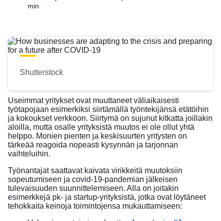
min
Shutterstock
Useimmat yritykset ovat muuttaneet väliaikaisesti
työtapojaan esimerkiksi siirtämällä työntekijänsä etätöihin
ja kokoukset verkkoon. Siirtymä on sujunut kitkatta joillakin
aloilla, mutta osalle yrityksistä muutos ei ole ollut yhtä
helppo. Monien pienten ja keskisuurten yritysten on
tärkeää reagoida nopeasti kysynnän ja tarjonnan
vaihteluihin.
Työnantajat saattavat kaivata virikkeitä muutoksiin
sopeutumiseen ja covid-19-pandemian jälkeisen
tulevaisuuden suunnittelemiseen. Alla on joitakin
esimerkkejä pk- ja startup-yrityksistä, jotka ovat löytäneet
tehokkaita keinoja toimintojensa mukauttamiseen: