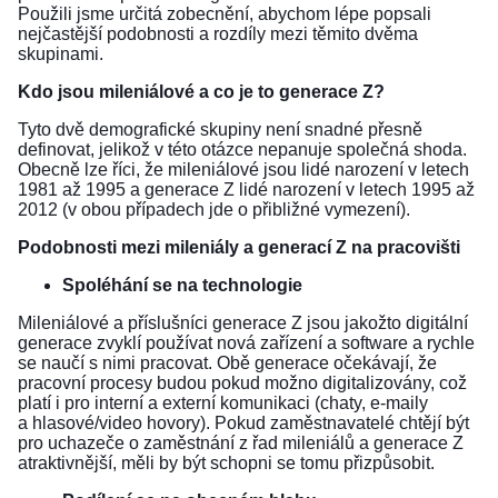
Použili jsme určitá zobecnění, abychom lépe popsali
nejčastější podobnosti a rozdíly mezi těmito dvěma
skupinami.
Kdo jsou mileniálové a co je to generace Z?
Tyto dvě demografické skupiny není snadné přesně
definovat, jelikož v této otázce nepanuje společná shoda.
Obecně lze říci, že mileniálové jsou lidé narození v letech
1981 až 1995 a generace Z lidé narození v letech 1995 až
2012 (v obou případech jde o přibližné vymezení).
Podobnosti mezi mileniály a generací Z na pracovišti
Spoléhání se na technologie
Mileniálové a příslušníci generace Z jsou jakožto digitální
generace zvyklí používat nová zařízení a software a rychle
se naučí s nimi pracovat. Obě generace očekávají, že
pracovní procesy budou pokud možno digitalizovány, což
platí i pro interní a externí komunikaci (chaty, e-maily
a hlasové/video hovory). Pokud zaměstnavatelé chtějí být
pro uchazeče o zaměstnání z řad mileniálů a generace Z
atraktivnější, měli by být schopni se tomu přizpůsobit.