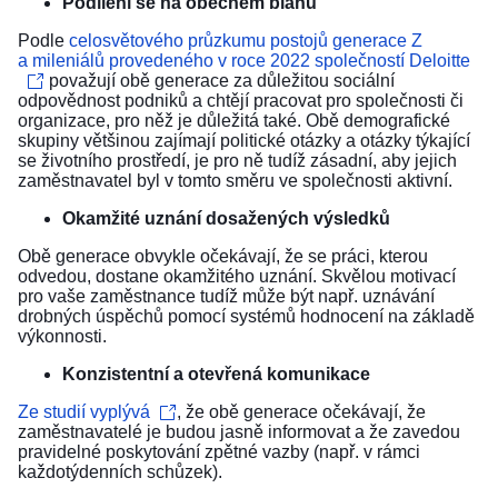
Podílení se na obecném blahu
Podle
celosvětového průzkumu postojů generace Z
a mileniálů provedeného v roce 2022 společností Deloitte
považují obě generace za důležitou sociální
odpovědnost podniků a chtějí pracovat pro společnosti či
organizace, pro něž je důležitá také. Obě demografické
skupiny většinou zajímají politické otázky a otázky týkající
se životního prostředí, je pro ně tudíž zásadní, aby jejich
zaměstnavatel byl v tomto směru ve společnosti aktivní.
Okamžité uznání dosažených výsledků
Obě generace obvykle očekávají, že se práci, kterou
odvedou, dostane okamžitého uznání. Skvělou motivací
pro vaše zaměstnance tudíž může být např. uznávání
drobných úspěchů pomocí systémů hodnocení na základě
výkonnosti.
Konzistentní a otevřená komunikace
Ze studií vyplývá
, že obě generace očekávají, že
zaměstnavatelé je budou jasně informovat a že zavedou
pravidelné poskytování zpětné vazby (např. v rámci
každotýdenních schůzek).