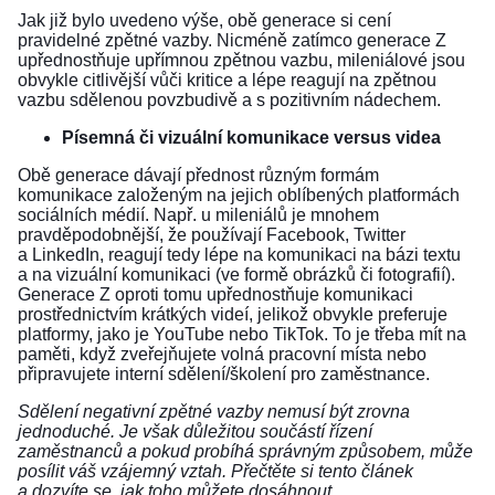
Jak již bylo uvedeno výše, obě generace si cení
pravidelné zpětné vazby. Nicméně zatímco generace Z
upřednostňuje upřímnou zpětnou vazbu, mileniálové jsou
obvykle citlivější vůči kritice a lépe reagují na zpětnou
vazbu sdělenou povzbudivě a s pozitivním nádechem.
Písemná či vizuální komunikace versus videa
Obě generace dávají přednost různým formám
komunikace založeným na jejich oblíbených platformách
sociálních médií. Např. u mileniálů je mnohem
pravděpodobnější, že používají Facebook, Twitter
a LinkedIn, reagují tedy lépe na komunikaci na bázi textu
a na vizuální komunikaci (ve formě obrázků či fotografií).
Generace Z oproti tomu upřednostňuje komunikaci
prostřednictvím krátkých videí, jelikož obvykle preferuje
platformy, jako je YouTube nebo TikTok. To je třeba mít na
paměti, když zveřejňujete volná pracovní místa nebo
připravujete interní sdělení/školení pro zaměstnance.
Sdělení negativní zpětné vazby nemusí být zrovna
jednoduché. Je však důležitou součástí řízení
zaměstnanců a pokud probíhá správným způsobem, může
posílit váš vzájemný vztah.
Přečtěte si tento článek
a dozvíte se, jak toho můžete dosáhnout.