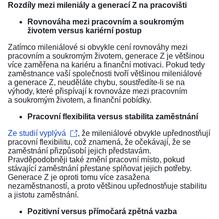
Rozdíly mezi mileniály a generací Z na pracovišti
Rovnováha mezi pracovním a soukromým
životem versus kariérní postup
Zatímco mileniálové si obvykle cení rovnováhy mezi
pracovním a soukromým životem, generace Z je většinou
více zaměřena na kariéru a finanční motivaci. Pokud tedy
zaměstnance vaší společnosti tvoří většinou mileniálové
a generace Z, neuděláte chybu, soustředíte-li se na
výhody, které přispívají k rovnováze mezi pracovním
a soukromým životem, a finanční pobídky.
Pracovní flexibilita versus stabilita zaměstnání
Ze studií vyplývá
, že mileniálové obvykle upřednostňují
pracovní flexibilitu, což znamená, že očekávají, že se
zaměstnání přizpůsobí jejich představám.
Pravděpodobněji také změní pracovní místo, pokud
stávající zaměstnání přestane splňovat jejich potřeby.
Generace Z je oproti tomu více zasažena
nezaměstnaností, a proto většinou upřednostňuje stabilitu
a jistotu zaměstnání.
Pozitivní versus přímočará zpětná vazba