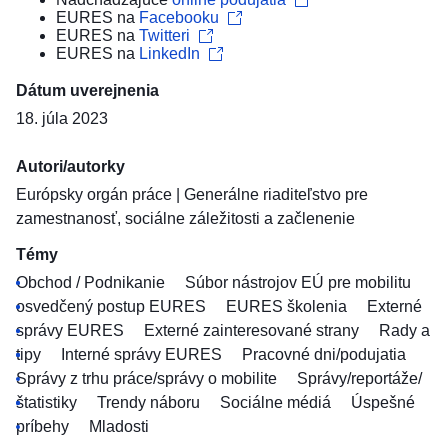
EURES na
Facebooku
EURES na
Twitteri
EURES na
LinkedIn
Dátum uverejnenia
18. júla 2023
Autori/autorky
Európsky orgán práce
|
Generálne riaditeľstvo pre
zamestnanosť, sociálne záležitosti a začlenenie
Témy
Obchod / Podnikanie
Súbor nástrojov EÚ pre mobilitu
osvedčený postup EURES
EURES školenia
Externé
správy EURES
Externé zainteresované strany
Rady a
tipy
Interné správy EURES
Pracovné dni/podujatia
Správy z trhu práce/správy o mobilite
Správy/reportáže/
štatistiky
Trendy náboru
Sociálne médiá
Úspešné
príbehy
Mladosti