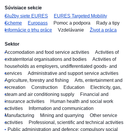
Súvisiace sekcie
Služby siete EURES
EURES Targeted Mobility
Scheme
Europass
Pomoc a podpora
Rady a tipy
Informácie o trhu práce
Vzdelávanie
Život a práca
Sektor
Accomodation and food service activities
Activities of
extraterritorial organisations and bodies
Activities of
households as employers, undifferentiated goods- and
services
Administrative and support service activities
Agriculture, forestry and fishing
Arts, entertainment and
recreation
Construction
Education
Electricity, gas,
steam and air conditioning supply
Financial and
insurance activities
Human health and social work
activities
Information and communication
Manufacturing
Mining and quarrying
Other service
activities
Professional, scientific and technical activities
Public administration and defence; compulsory social