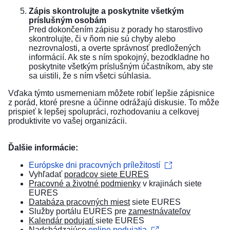
Zápis skontrolujte a poskytnite všetkým
príslušným osobám
Pred dokončením zápisu z porady ho starostlivo
skontrolujte, či v ňom nie sú chyby alebo
nezrovnalosti, a overte správnosť predložených
informácií. Ak ste s ním spokojný, bezodkladne ho
poskytnite všetkým príslušným účastníkom, aby ste
sa uistili, že s ním všetci súhlasia.
Vďaka týmto usmerneniam môžete robiť lepšie zápisnice
z porád, ktoré presne a účinne odrážajú diskusie. To môže
prispieť k lepšej spolupráci, rozhodovaniu a celkovej
produktivite vo vašej organizácii.
Ďalšie informácie:
Európske dni pracovných príležitostí
Vyhľadať
poradcov siete EURES
​
Pracovné a životné podmienky
v krajinách siete
EURES
Databáza pracovných miest
siete EURES
Služby portálu EURES pre
zamestnávateľov
Kalendár podujatí
siete EURES
Nadchádzajúce
online podujatia