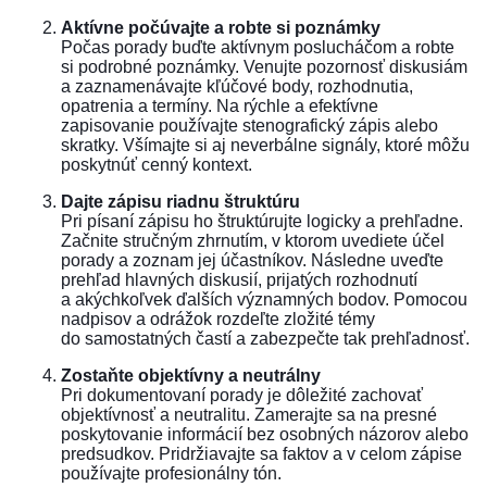
Aktívne počúvajte a robte si poznámky
Počas porady buďte aktívnym poslucháčom a robte
si podrobné poznámky. Venujte pozornosť diskusiám
a zaznamenávajte kľúčové body, rozhodnutia,
opatrenia a termíny. Na rýchle a efektívne
zapisovanie používajte stenografický zápis alebo
skratky. Všímajte si aj neverbálne signály, ktoré môžu
poskytnúť cenný kontext.
Dajte zápisu riadnu štruktúru
Pri písaní zápisu ho štruktúrujte logicky a prehľadne.
Začnite stručným zhrnutím, v ktorom uvediete účel
porady a zoznam jej účastníkov. Následne uveďte
prehľad hlavných diskusií, prijatých rozhodnutí
a akýchkoľvek ďalších významných bodov. Pomocou
nadpisov a odrážok rozdeľte zložité témy
do samostatných častí a zabezpečte tak prehľadnosť.
Zostaňte objektívny a neutrálny
Pri dokumentovaní porady je dôležité zachovať
objektívnosť a neutralitu. Zamerajte sa na presné
poskytovanie informácií bez osobných názorov alebo
predsudkov. Pridržiavajte sa faktov a v celom zápise
používajte profesionálny tón.