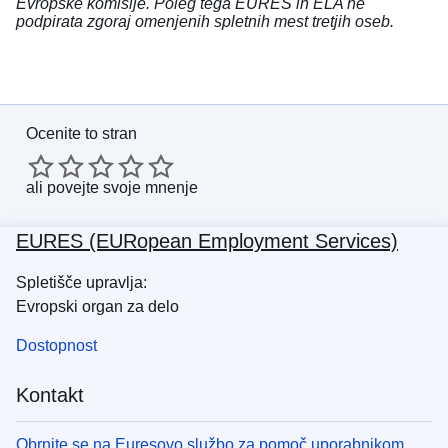
Evropske komisije. Poleg tega EURES in ELA ne
podpirata zgoraj omenjenih spletnih mest tretjih oseb.
Ocenite to stran
ali
povejte svoje mnenje
EURES (EURopean Employment Services)
Spletišče upravlja:
Evropski organ za delo
Dostopnost
Kontakt
Obrnite se na Euresovo službo za pomoč uporabnikom