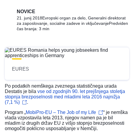
NOVICE
21. junij 2018
Evropski organ za delo, Generalni direktorat
za zaposlovanje, socialne zadeve in vključevanje
Predviden
čas branja: 3 min
EURES
Po podatkih nemškega zveznega statističnega urada
Destatis je bila
vse od zgodnjih 90. let prejšnjega stoletja
stopnja brezposelnosti med mladimi leta 2016 najnižja
(7,1 %)
.
Program „
MobiPro-EU – The Job of my Life
“ je nemška
vlada vzpostavila leta 2013, njegov namen pa je bil
mladim iz drugih držav EU z višjo stopnjo brezposelnosti
omogočiti poklicno usposabljanje v Nemčiji.