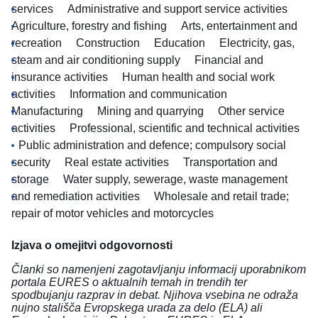
services
Administrative and support service activities
Agriculture, forestry and fishing
Arts, entertainment and
recreation
Construction
Education
Electricity, gas,
steam and air conditioning supply
Financial and
insurance activities
Human health and social work
activities
Information and communication
Manufacturing
Mining and quarrying
Other service
activities
Professional, scientific and technical activities
Public administration and defence; compulsory social
security
Real estate activities
Transportation and
storage
Water supply, sewerage, waste management
and remediation activities
Wholesale and retail trade;
repair of motor vehicles and motorcycles
Izjava o omejitvi odgovornosti
Članki so namenjeni zagotavljanju informacij uporabnikom
portala EURES o aktualnih temah in trendih ter
spodbujanju razprav in debat. Njihova vsebina ne odraža
nujno stališča Evropskega urada za delo (ELA) ali