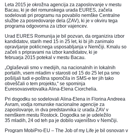
Leta 2015 je okrožna agencija za zaposlovanje v mestu
Bacau, ki je del romunskega urada EURES, začela
sodelovati pri programu na povabilo nemške Centralne
službe za posredovanje dela (ZAV), ki je v okviru tega
programa odgovorna za izbor vajencev.
Urad EURES Romunija je bil pozvan, da organizira izbor
kandidatov, starih med 15 in 25 let, ki bi jih zanimalo
opravljanje poklicnega usposabljanja v Nemčiji. Kmalu so
začeli s pripravami na izbor kandidatov, ki je
februarja 2015 potekal v mestu Bacau.
„Oglaševali smo v medijih, na nacionalnih in lokalnih
portalih, vsem mladim v starosti od 15 do 25 let pa smo
pošiljali tudi e-poštna sporočila in SMS-e ter jih tako
obveščali o tem projektu,“ se spominja
Euresovasvetovalka Alina-Elena Ciorchelia.
Pri dogodku so sodelovali Alina-Elena in Florina Andreea
Avram, vodja romunske nacionalne agencije za
zaposlovanje, in dva predstavnika iz urada ZAV v
nemškem mestu Rostock. Dogodka se je udeležilo
35 mladih, 24 od teh pa je dobilo vajeništvo v Nemčiji.
Program MobiPro-EU – The Job of my Life je bil osnovan v