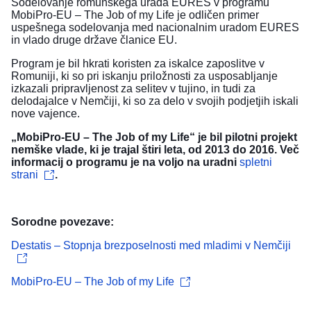
Sodelovanje romunskega urada EURES v programu
MobiPro-EU – The Job of my Life je odličen primer
uspešnega sodelovanja med nacionalnim uradom EURES
in vlado druge države članice EU.
Program je bil hkrati koristen za iskalce zaposlitve v
Romuniji, ki so pri iskanju priložnosti za usposabljanje
izkazali pripravljenost za selitev v tujino, in tudi za
delodajalce v Nemčiji, ki so za delo v svojih podjetjih iskali
nove vajence.
„MobiPro-EU – The Job of my Life“ je bil pilotni projekt
nemške vlade, ki je trajal štiri leta, od 2013 do 2016. Več
informacij o programu je na voljo na uradni
spletni
strani
.
Sorodne povezave:
Destatis – Stopnja brezposelnosti med mladimi v Nemčiji
MobiPro-EU – The Job of my Life