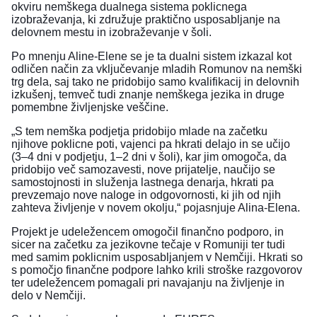
okviru nemškega dualnega sistema poklicnega
izobraževanja, ki združuje praktično usposabljanje na
delovnem mestu in izobraževanje v šoli.
Po mnenju Aline-Elene se je ta dualni sistem izkazal kot
odličen način za vključevanje mladih Romunov na nemški
trg dela, saj tako ne pridobijo samo kvalifikacij in delovnih
izkušenj, temveč tudi znanje nemškega jezika in druge
pomembne življenjske veščine.
„S tem nemška podjetja pridobijo mlade na začetku
njihove poklicne poti, vajenci pa hkrati delajo in se učijo
(3–4 dni v podjetju, 1–2 dni v šoli), kar jim omogoča, da
pridobijo več samozavesti, nove prijatelje, naučijo se
samostojnosti in služenja lastnega denarja, hkrati pa
prevzemajo nove naloge in odgovornosti, ki jih od njih
zahteva življenje v novem okolju,“ pojasnjuje Alina-Elena.
Projekt je udeležencem omogočil finančno podporo, in
sicer na začetku za jezikovne tečaje v Romuniji ter tudi
med samim poklicnim usposabljanjem v Nemčiji. Hkrati so
s pomočjo finančne podpore lahko krili stroške razgovorov
ter udeležencem pomagali pri navajanju na življenje in
delo v Nemčiji.