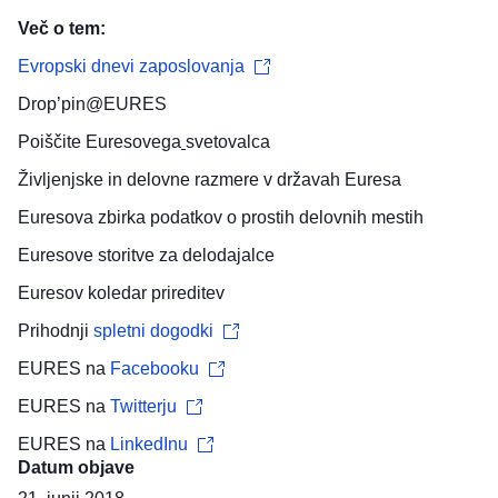
Več o tem:
Evropski dnevi zaposlovanja
Drop’pin@EURES
Poiščite
Euresovega
svetovalca
Življenjske in delovne razmere
v državah Euresa
Euresova
zbirka podatkov o prostih delovnih mestih
Euresove storitve za
delodajalce
Euresov
koledar prireditev
Prihodnji
spletni dogodki
EURES na
Facebooku
EURES na
Twitterju
EURES na
LinkedInu
Datum objave