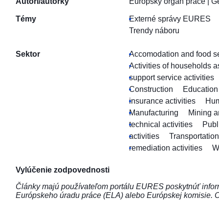
Autori/autorky
Európsky orgán práce
|
Ge
Témy
Externé správy EURES
Trendy náboru
Sektor
Accomodation and food ser
Activities of households 
support service activities
Construction
Education
insurance activities
Hum
Manufacturing
Mining a
technical activities
Publ
activities
Transportatio
remediation activities
W
Vylúčenie zodpovednosti
Články majú používateľom portálu EURES poskytnúť inform
Európskeho úradu práce (ELA) alebo Európskej komisie. 