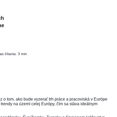
ch
me
s čítania: 3 min
z o tom, ako bude vyzerať trh práce a pracoviská v Európe
trendy na území celej Európy, čím sa stáva ideálnym