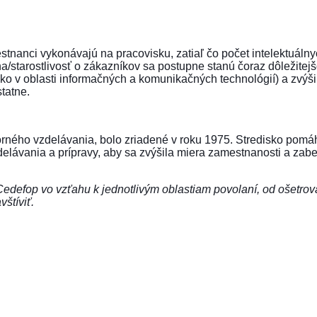
stnanci vykonávajú na pracovisku, zatiaľ čo počet intelektuálny
a/starostlivosť o zákazníkov sa postupne stanú čoraz dôležite
ako v oblasti informačných a komunikačných technológií) a zvýši 
tatne.
rného vzdelávania, bolo zriadené v roku 1975. Stredisko pomá
delávania a prípravy, aby sa zvýšila miera zamestnanosti a zabe
efop vo vzťahu k jednotlivým oblastiam povolaní, od ošetrovat
štíviť.