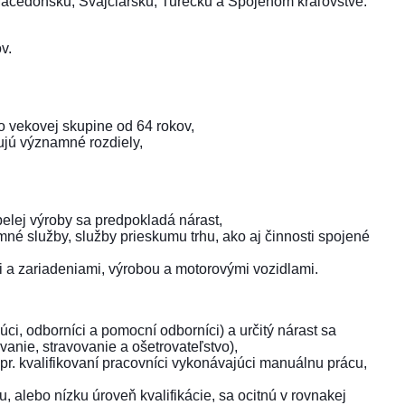
Macedónsku, Švajčiarsku, Turecku a Spojenom kráľovstve.
v.
o vekovej skupine od 64 rokov,
tujú významné rozdiely,
pelej výroby sa predpokladá nárast,
mné služby, služby prieskumu trhu, ako aj činnosti spojené
mi a zariadeniami, výrobou a motorovými vozidlami.
ci, odborníci a pomocní odborníci) a určitý nárast sa
vanie, stravovanie a ošetrovateľstvo),
apr. kvalifikovaní pracovníci vykonávajúci manuálnu prácu,
, alebo nízku úroveň kvalifikácie, sa ocitnú v rovnakej