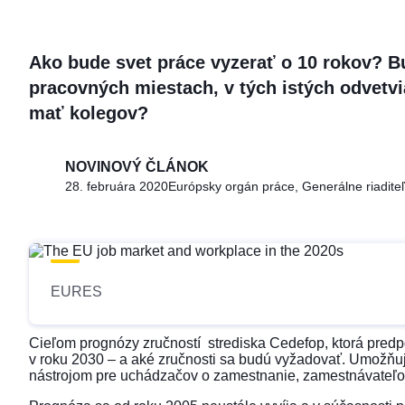
Ako bude svet práce vyzerať o 10 rokov? B
pracovných miestach, v tých istých odvetv
mať kolegov?
NOVINOVÝ ČLÁNOK
28. februára 2020
Európsky orgán práce, Generálne riaditeľ
EURES
Cieľom
prognózy zručností
strediska Cedefop, ktorá predp
v roku 2030 – a aké zručnosti sa budú vyžadovať. Umožňu
nástrojom pre uchádzačov o zamestnanie, zamestnávateľov,