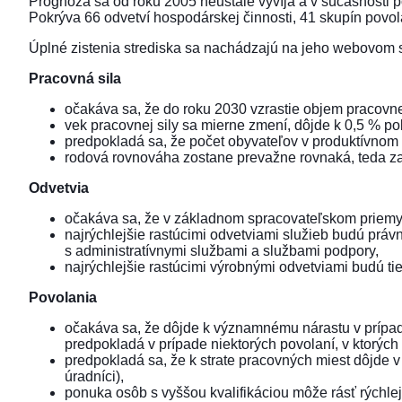
Prognóza sa od roku 2005 neustále vyvíja a v súčasnosti 
Pokrýva 66 odvetví hospodárskej činnosti, 41 skupín povol
Úplné zistenia strediska sa nachádzajú na jeho webovom 
Pracovná sila
očakáva sa, že do roku 2030 vzrastie objem pracovnej
vek pracovnej sily sa mierne zmení, dôjde k 0,5 % po
predpokladá sa, že počet obyvateľov v produktívnom v
rodová rovnováha zostane prevažne rovnaká, teda z
Odvetvia
očakáva sa, že v základnom spracovateľskom priemysle
najrýchlejšie rastúcimi odvetviami služieb budú právn
s administratívnymi službami a službami podpory,
najrýchlejšie rastúcimi výrobnými odvetviami budú tie
Povolania
očakáva sa, že dôjde k významnému nárastu v prípade 
predpokladá v prípade niektorých povolaní, v ktorých 
predpokladá sa, že k strate pracovných miest dôjde v 
úradníci),
ponuka osôb s vyššou kvalifikáciou môže rásť rýchlejš