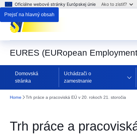
Oficiálne webové stránky Európskej únie
Ako to zistiť?
Prejsť na hlavný obsah
EURES (EURopean Employment 
Domovská
Uchádzači o
stránka
zamestnanie
Home
Trh práce a pracoviská EÚ v 20. rokoch 21. storočia
Trh práce a pracoviská