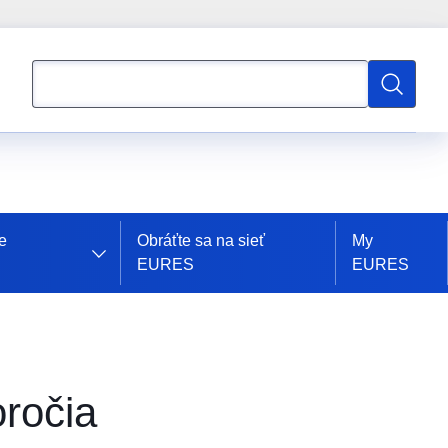
Vyhľadávanie
Vyhľadáv
e
Obráťte sa na sieť
My
EURES
EURES
oročia