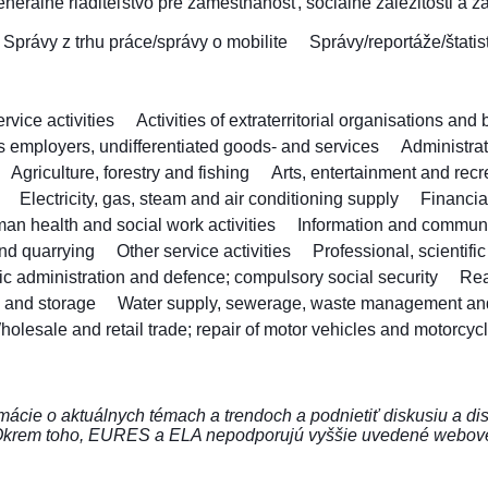
nerálne riaditeľstvo pre zamestnanosť, sociálne záležitosti a z
Správy z trhu práce/správy o mobilite
Správy/reportáže/štatis
vice activities
Activities of extraterritorial organisations and
as employers, undifferentiated goods- and services
Administra
Agriculture, forestry and fishing
Arts, entertainment and recr
Electricity, gas, steam and air conditioning supply
Financia
an health and social work activities
Information and commun
nd quarrying
Other service activities
Professional, scientifi
ic administration and defence; compulsory social security
Rea
n and storage
Water supply, sewerage, waste management an
holesale and retail trade; repair of motor vehicles and motorcyc
ácie o aktuálnych témach a trendoch a podnietiť diskusiu a di
Okrem toho, EURES a ELA nepodporujú vyššie uvedené webové st