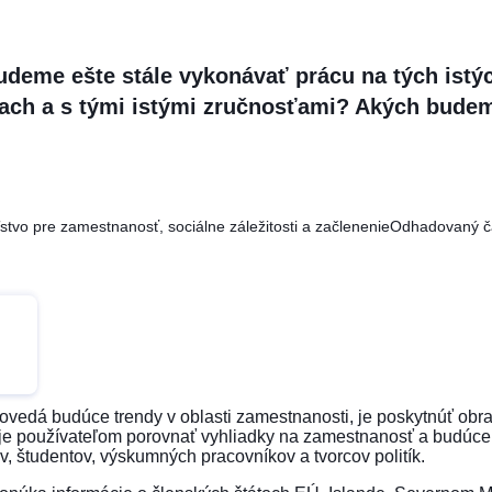
udeme ešte stále vykonávať prácu na tých istý
iach a s tými istými zručnosťami? Akých bude
stvo pre zamestnanosť, sociálne záležitosti a začlenenie
Odhadovaný ča
ovedá budúce trendy v oblasti zamestnanosti, je poskytnúť obra
je používateľom porovnať vyhliadky na zamestnanosť a budúce 
 študentov, výskumných pracovníkov a tvorcov politík.