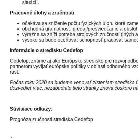
situácii.
Pracovné úlohy a zručnosti
očakáva sa zníženie počtu fyzických úloh, ktoré zame
obchodná gramotnosť, predaj/presviedčanie a obsluh
výrazne sa zníži potreba strojových zručností (iných 
vysoko sa bude oceňovať schopnosť pracovať samos
Informácie o stredisku Cedefop
Cedefop, známe aj ako Európske stredisko pre rozvoj odbo
partnerom vyvíjať európske politiky v oblasti odborného vz
rast.
Počas roku 2020 sa budeme venovať zisteniam strediska Ced
dozvedieť viac, nezabudnite tieto stránky znova čoskoro nav
Súvisiace odkazy:
Prognóza zručností strediska Cedefop