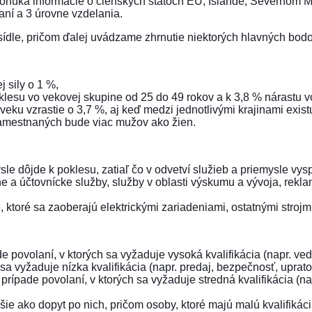
ponúka informácie o členských štátoch EÚ, Islande, Severnom 
aní a 3 úrovne vzdelania.
sídle
, pričom ďalej uvádzame zhrnutie niektorých hlavných bodo
 sily o 1 %,
klesu vo vekovej skupine od 25 do 49 rokov a k 3,8 % nárastu v
eku vzrastie o 3,7 %, aj keď medzi jednotlivými krajinami exis
amestnaných bude viac mužov ako žien.
 dôjde k poklesu, zatiaľ čo v odvetví služieb a priemysle vys
e a účtovnícke služby, služby v oblasti výskumu a vývoja, rekla
, ktoré sa zaoberajú elektrickými zariadeniami, ostatnými stroj
povolaní, v ktorých sa vyžaduje vysoká kvalifikácia (napr. vedú
sa vyžaduje nízka kvalifikácia (napr. predaj, bezpečnosť, uprato
prípade povolaní, v ktorých sa vyžaduje stredná kvalifikácia (n
ie ako dopyt po nich, pričom osoby, ktoré majú malú kvalifikáciu