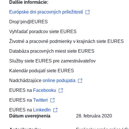
Ďalšie informácie:
Európske dni pracovných príležitostí
Drop’pin@EURES
Vyhľadať
poradcov siete EURES
​
Životné a pracovné podmienky
v krajinách siete EURES
Databáza pracovných miest
siete EURES
Služby siete EURES pre
zamestnávateľov
Kalendár podujatí
siete EURES
Nadchádzajúce
online podujatia
EURES na
Facebooku
EURES na
Twitteri
EURES na
LinkedIn
Dátum uverejnenia
28. februára 2020