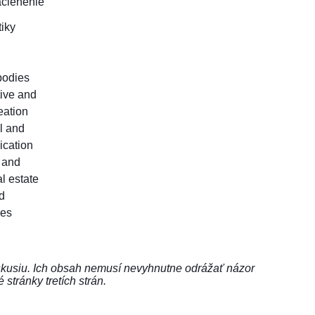
ačlenenie
tiky
 bodies
tive and
eation
l and
ication
c and
l estate
d
les
skusiu. Ich obsah nemusí nevyhnutne odrážať názor
ránky tretích strán.