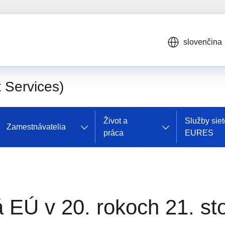
slovenčina
Services)
Život a
Služby siet
Zamestnávatelia
práca
EURES
 EÚ v 20. rokoch 21. st