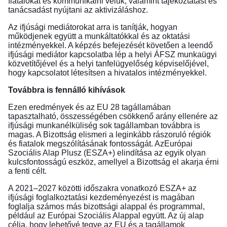
fiatalokat és kommunikálni velük, valamint tájékoztatást és
tanácsadást nyújtani az aktivizáláshoz.
Az ifjúsági mediátorokat arra is tanítják, hogyan
működjenek együtt a munkáltatókkal és az oktatási
intézményekkel. A képzés befejezését követően a leendő
ifjúsági mediátor kapcsolatba lép a helyi ÁFSZ munkaügyi
közvetítőjével és a helyi tanfelügyelőség képviselőjével,
hogy kapcsolatot létesítsen a hivatalos intézményekkel.
Továbbra is fennálló kihívások
Ezen eredmények és az EU 28 tagállamában
tapasztalható, összességében csökkenő arány ellenére az
ifjúsági munkanélküliség sok tagállamban továbbra is
magas. A Bizottság elismeri a leginkább rászoruló régiók
és fiatalok megszólításának fontosságát. Az
Európai
Szociális Alap Plusz (ESZA+) elindítása
az egyik olyan
kulcsfontosságú eszköz, amellyel a Bizottság el akarja érni
a fenti célt.
A 2021–2027 közötti időszakra vonatkozó ESZA+ az
ifjúsági foglalkoztatási kezdeményezést is magában
foglalja számos más bizottsági alappal és programmal,
például az Európai Szociális Alappal együtt. Az új alap
célja, hogy lehetővé tegye az EU és a tagállamok