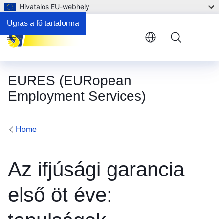
Hivatalos EU-webhely
Ugrás a fő tartalomra
Menu
EURES (EURopean
Employment Services)
Home
Az ifjúsági garancia
első öt éve: