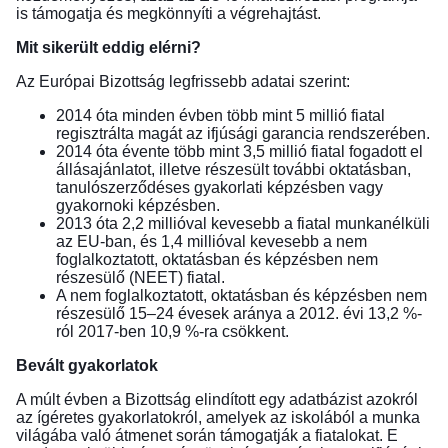
is támogatja és megkönnyíti a végrehajtást.
Mit sikerült eddig elérni?
Az
Európai Bizottság legfrissebb adatai
szerint:
2014 óta minden évben több mint 5 millió fiatal
regisztrálta magát az ifjúsági garancia rendszerében.
2014 óta évente több mint 3,5 millió fiatal fogadott el
állásajánlatot, illetve részesült további oktatásban,
tanulószerződéses gyakorlati képzésben vagy
gyakornoki képzésben.
2013 óta 2,2 millióval kevesebb a fiatal munkanélküli
az EU-ban, és 1,4 millióval kevesebb a nem
foglalkoztatott, oktatásban és képzésben nem
részesülő (NEET) fiatal.
A nem foglalkoztatott, oktatásban és képzésben nem
részesülő 15–24 évesek aránya a 2012. évi 13,2 %-
ról 2017-ben 10,9 %-ra csökkent.
Bevált gyakorlatok
A múlt évben a Bizottság elindított egy
adatbázist azokról
az ígéretes gyakorlatokról
, amelyek az iskolából a munka
világába való átmenet során támogatják a fiatalokat. E