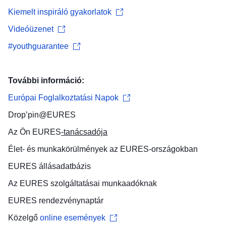
Kiemelt inspiráló gyakorlatok
Videóüzenet
‪#youthguarantee
További információ:
Európai Foglalkoztatási Napok
Drop’pin@EURES
Az Ön
EURES
-tanácsadója
Élet- és munkakörülmények
az EURES-országokban
EURES
állásadatbázis
Az EURES szolgáltatásai
munkaadóknak
EURES
rendezvénynaptár
Közelgő
online események