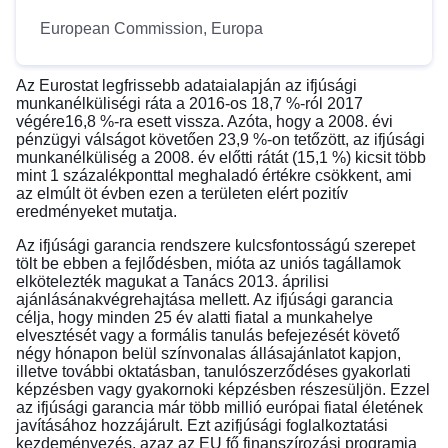
European Commission, Europa
Az
Eurostat legfrissebb adatai
alapján az ifjúsági
munkanélküliségi ráta a 2016-os 18,7 %-ról 2017
végére16,8 %-ra esett vissza. Azóta, hogy a 2008. évi
pénzügyi válságot követően 23,9 %-on tetőzött, az ifjúsági
munkanélküliség a 2008. év előtti rátát (15,1 %) kicsit több
mint 1 százalékponttal meghaladó értékre csökkent, ami
az elmúlt öt évben ezen a területen elért pozitív
eredményeket mutatja.
Az ifjúsági garancia rendszere kulcsfontosságú szerepet
tölt be ebben a fejlődésben, mióta az uniós tagállamok
elkötelezték magukat a
Tanács 2013. áprilisi
ajánlásának
végrehajtása mellett. Az ifjúsági garancia
célja, hogy minden 25 év alatti fiatal a munkahelye
elvesztését vagy a formális tanulás befejezését követő
négy hónapon belül színvonalas állásajánlatot kapjon,
illetve további oktatásban, tanulószerződéses gyakorlati
képzésben vagy gyakornoki képzésben részesüljön. Ezzel
az ifjúsági garancia már több millió európai fiatal életének
javításához hozzájárult. Ezt az
ifjúsági foglalkoztatási
kezdeményezés
, azaz az EU fő finanszírozási programja