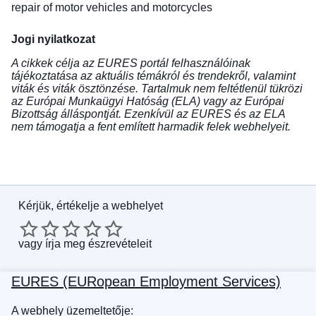
repair of motor vehicles and motorcycles
Jogi nyilatkozat
A cikkek célja az EURES portál felhasználóinak
tájékoztatása az aktuális témákról és trendekről, valamint
viták és viták ösztönzése. Tartalmuk nem feltétlenül tükrözi
az Európai Munkaügyi Hatóság (ELA) vagy az Európai
Bizottság álláspontját. Ezenkívül az EURES és az ELA
nem támogatja a fent említett harmadik felek webhelyeit.
Kérjük, értékelje a webhelyet
vagy
írja meg észrevételeit
EURES (EURopean Employment Services)
A webhely üzemeltetője: