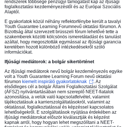
rendszerek többsége pénzügyi támogatást kap az ifjúsági
foglalkoztatási kezdeményezéstől és az
Európai Szociális
Alaptól
.
E gyakorlatok közül néhány reflektorfénybe került a tavalyi
Youth Guarantee Learning Forum
nevű oktatási fórumon. A
Bizottság által szervezett brüsszeli fórum lehetővé tette a
szakemberek közötti kölcsönös ismeretátadást és tanulást
azáltal, hogy megosztották egymással az ifjúsági garancia
keretében hozott különböző intézkedésekről szóló
információkat.
Ifjúsági mediátorok: a bolgár sikertörténet
Az
ifjúsági mediátorok
nevű bolgár kezdeményezés egyike
volt a Youth Guarantee Learning Forum nevű oktatási
fórumon
kiemelt inspiráló gyakorlatoknak
. Az
elsődleges cél a bolgár Állami Foglalkoztatási Szolgálat
(ÁFSZ) nyilvántartásában nem szereplő NEET-fiatalok
azonosítása, a velük való kapcsolatfelvétel, valamint
tájékoztatásuk a karrierszolgáltatásokról, valamint az
oktatással, foglalkoztatással és képzéssel kapcsolatos
lehetőségekről. E szolgáltatások nyújtása érdekében az
ifjúsági mediátorokat először kiválasztják és képzést
kapnak arról, hogy hogyan lehet megszólítani a NEET-