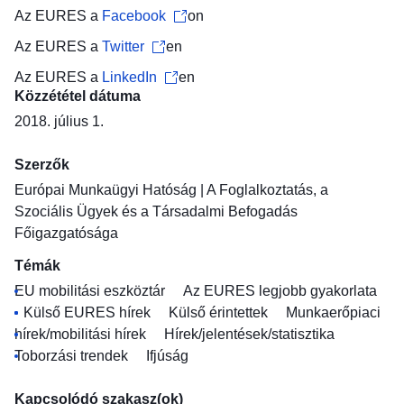
Az EURES a
Facebook
on
Az EURES a
Twitter
en
Az EURES a
LinkedIn
en
Közzététel dátuma
2018. július 1.
Szerzők
Európai Munkaügyi Hatóság
|
A Foglalkoztatás, a
Szociális Ügyek és a Társadalmi Befogadás
Főigazgatósága
Témák
EU mobilitási eszköztár
Az EURES legjobb gyakorlata
Külső EURES hírek
Külső érintettek
Munkaerőpiaci
hírek/mobilitási hírek
Hírek/jelentések/statisztika
Toborzási trendek
Ifjúság
Kapcsolódó szakasz(ok)