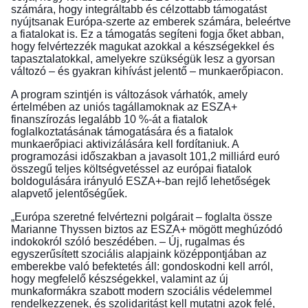
számára, hogy integráltabb és célzottabb támogatást
nyújtsanak Európa-szerte az emberek számára, beleértve
a fiatalokat is. Ez a támogatás segíteni fogja őket abban,
hogy felvértezzék magukat azokkal a készségekkel és
tapasztalatokkal, amelyekre szükségük lesz a gyorsan
változó – és gyakran kihívást jelentő – munkaerőpiacon.
A program szintjén is változások várhatók, amely
értelmében az uniós tagállamoknak az ESZA+
finanszírozás legalább 10 %-át a fiatalok
foglalkoztatásának támogatására és a fiatalok
munkaerőpiaci aktivizálására kell fordítaniuk. A
programozási időszakban a javasolt 101,2 milliárd euró
összegű teljes költségvetéssel az európai fiatalok
boldogulására irányuló ESZA+-ban rejlő lehetőségek
alapvető jelentőségűek.
„Európa szeretné felvértezni polgárait – foglalta össze
Marianne Thyssen biztos az ESZA+ mögött meghúzódó
indokokról szóló beszédében. – Új, rugalmas és
egyszerűsített szociális alapjaink középpontjában az
emberekbe való befektetés áll: gondoskodni kell arról,
hogy megfelelő készségekkel, valamint az új
munkaformákra szabott modern szociális védelemmel
rendelkezzenek, és szolidaritást kell mutatni azok felé,