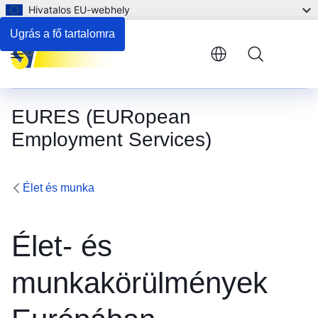
Hivatalos EU-webhely
Ugrás a fő tartalomra
Menu
EURES (EURopean
Employment Services)
Élet és munka
Élet- és
munkakörülmények