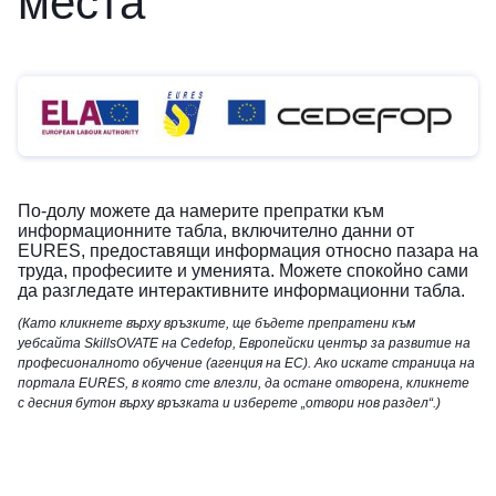
места
По-долу можете да намерите препратки към
информационните табла, включително данни от
EURES, предоставящи информация относно пазара на
труда, професиите и уменията. Можете спокойно сами
да разгледате интерактивните информационни табла.
(Като кликнете върху връзките, ще бъдете препратени към
уебсайта SkillsOVATE на Cedefop, Европейски център за развитие на
професионалното обучение (агенция на ЕС). Ако искате страница на
портала EURES, в която сте влезли, да остане отворена, кликнете
с десния бутон върху връзката и изберете „отвори нов раздел“.)