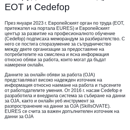
ЕОТ и Cedefop
През януари 2023 г. Европейският орган по труда (ЕОТ,
притежател на портала EURES) и Европейският
център за развитие на професионалното обучение
(Cedefop) подписаха меморандум за разбирателство. С
него се постига споразумение за сътрудничество
между двете организации за предоставяне на
потребителите на смислена и ясна информация
относно обяви за работа, които могат да бъдат
намерени онлайн.
Данните за онлайн обяви за работа (OJA)
представляват високо надежден източник на
информация относно наемане на работа и търсените
от работодателите умения. От 2016 г. насам Cedefop е
разработила и внедрила система за събиране на данни
за OJA, както и онлайн уеб инструмент за
разпространение на данни за OJA (SkillsOVATE).
EURES се счита за важен допълнителен източник на
данни за OJA