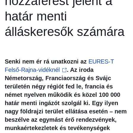
hozzáférést jelent a
határ menti
álláskeresők számára
Senki nem ér rá unatkozni az
EURES-T
Felső-Rajna-vidéknél
. Az iroda
Németország, Franciaország és Svájc
területén négy régiót fed le, francia és
német nyelven működik és közel 100 000
határ menti ingázót szolgál ki. Egy ilyen
nagy földrajzi terület ellátása esetén – nem
beszélve az egymást érő rendezvények,
munkaértekezletek és tevékenységek