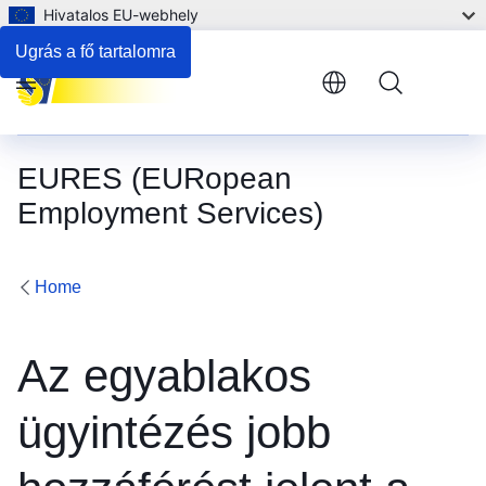
Hivatalos EU-webhely
Ugrás a fő tartalomra
Menu
EURES (EURopean
Employment Services)
Home
Az egyablakos
ügyintézés jobb