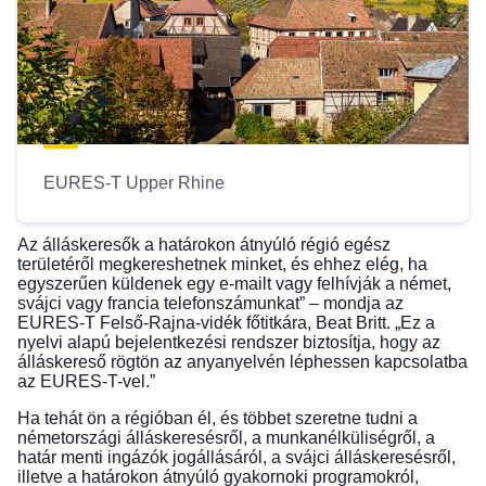
EURES-T Upper Rhine
Az álláskeresők a határokon átnyúló régió egész
területéről megkereshetnek minket, és ehhez elég, ha
egyszerűen küldenek egy e-mailt vagy felhívják a német,
svájci vagy francia telefonszámunkat” – mondja az
EURES-T Felső-Rajna-vidék főtitkára, Beat Britt. „Ez a
nyelvi alapú bejelentkezési rendszer biztosítja, hogy az
álláskereső rögtön az anyanyelvén léphessen kapcsolatba
az EURES-T-vel.”
Ha tehát ön a régióban él, és többet szeretne tudni a
németországi álláskeresésről, a munkanélküliségről, a
határ menti ingázók jogállásáról, a svájci álláskeresésről,
illetve a határokon átnyúló gyakornoki programokról,