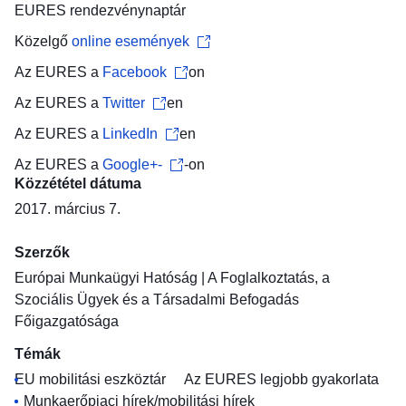
EURES
rendezvénynaptár
Közelgő
online események
Az EURES a
Facebook
on
Az EURES a
Twitter
en
Az EURES a
LinkedIn
en
Az EURES a
Google+-
-on
Közzététel dátuma
2017. március 7.
Szerzők
Európai Munkaügyi Hatóság
|
A Foglalkoztatás, a
Szociális Ügyek és a Társadalmi Befogadás
Főigazgatósága
Témák
EU mobilitási eszköztár
Az EURES legjobb gyakorlata
Munkaerőpiaci hírek/mobilitási hírek