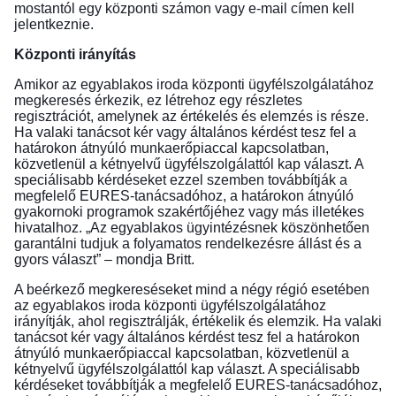
mostantól egy központi számon vagy e-mail címen kell
jelentkeznie.
Központi irányítás
Amikor az egyablakos iroda központi ügyfélszolgálatához
megkeresés érkezik, ez létrehoz egy részletes
regisztrációt, amelynek az értékelés és elemzés is része.
Ha valaki tanácsot kér vagy általános kérdést tesz fel a
határokon átnyúló munkaerőpiaccal kapcsolatban,
közvetlenül a kétnyelvű ügyfélszolgálattól kap választ. A
speciálisabb kérdéseket ezzel szemben továbbítják a
megfelelő EURES-tanácsadóhoz, a határokon átnyúló
gyakornoki programok szakértőjéhez vagy más illetékes
hivatalhoz. „Az egyablakos ügyintézésnek köszönhetően
garantálni tudjuk a folyamatos rendelkezésre állást és a
gyors választ” – mondja Britt.
A beérkező megkereséseket mind a négy régió esetében
az egyablakos iroda központi ügyfélszolgálatához
irányítják, ahol regisztrálják, értékelik és elemzik. Ha valaki
tanácsot kér vagy általános kérdést tesz fel a határokon
átnyúló munkaerőpiaccal kapcsolatban, közvetlenül a
kétnyelvű ügyfélszolgálattól kap választ. A speciálisabb
kérdéseket továbbítják a megfelelő EURES-tanácsadóhoz,