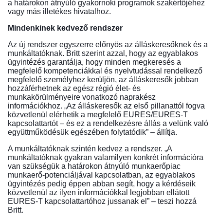
a határokon átnyúló gyakornoki programok szakértőjéhez
vagy más illetékes hivatalhoz.
Mindenkinek kedvező rendszer
Az új rendszer egyszerre előnyös az álláskeresőknek és a
munkáltatóknak. Britt szerint azzal, hogy az egyablakos
ügyintézés garantálja, hogy minden megkeresés a
megfelelő kompetenciákkal és nyelvtudással rendelkező
megfelelő személyhez kerüljön, az álláskeresők jobban
hozzáférhetnek az egész régió élet- és
munkakörülményeire vonatkozó naprakész
információkhoz. „Az álláskeresők az első pillanattól fogva
közvetlenül elérhetik a megfelelő EURES/EURES-T
kapcsolattartót – és ez a rendelkezésre állás a velünk való
együttműködésük egészében folytatódik” – állítja.
A munkáltatóknak szintén kedvez a rendszer. „A
munkáltatóknak gyakran valamilyen konkrét információra
van szükségük a határokon átnyúló munkaerőpiac
munkaerő-potenciáljával kapcsolatban, az egyablakos
ügyintézés pedig éppen abban segít, hogy a kérdéseik
közvetlenül az ilyen információkkal legjobban ellátott
EURES-T kapcsolattartóhoz jussanak el” – teszi hozzá
Britt.