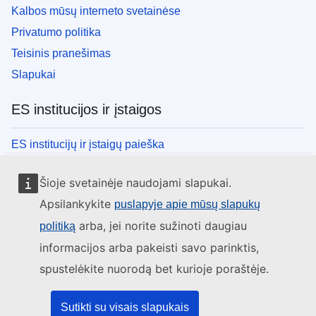
Kalbos mūsų interneto svetainėse
Privatumo politika
Teisinis pranešimas
Slapukai
ES institucijos ir įstaigos
ES institucijų ir įstaigų paieška
Šioje svetainėje naudojami slapukai.
Apsilankykite
puslapyje apie mūsų slapukų
arba, jei norite sužinoti daugiau
politiką
informacijos arba pakeisti savo parinktis,
spustelėkite nuorodą bet kurioje poraštėje.
Sutikti su visais slapukais