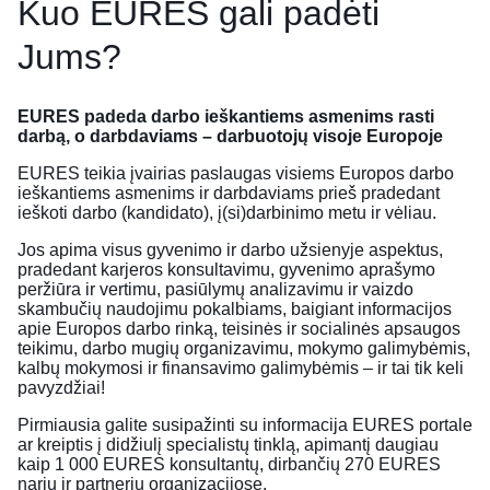
Kuo EURES gali padėti
Jums?
EURES padeda darbo ieškantiems asmenims rasti
darbą, o darbdaviams – darbuotojų visoje Europoje
EURES teikia įvairias paslaugas visiems Europos darbo
ieškantiems asmenims ir darbdaviams prieš pradedant
ieškoti darbo (kandidato), į(si)darbinimo metu ir vėliau.
Jos apima visus gyvenimo ir darbo užsienyje aspektus,
pradedant karjeros konsultavimu, gyvenimo aprašymo
peržiūra ir vertimu, pasiūlymų analizavimu ir vaizdo
skambučių naudojimu pokalbiams, baigiant informacijos
apie Europos darbo rinką, teisinės ir socialinės apsaugos
teikimu, darbo mugių organizavimu, mokymo galimybėmis,
kalbų mokymosi ir finansavimo galimybėmis – ir tai tik keli
pavyzdžiai!
Pirmiausia galite susipažinti su informacija EURES portale
ar kreiptis į didžiulį specialistų tinklą, apimantį daugiau
kaip 1 000 EURES konsultantų, dirbančių 270 EURES
narių ir partnerių organizacijose.