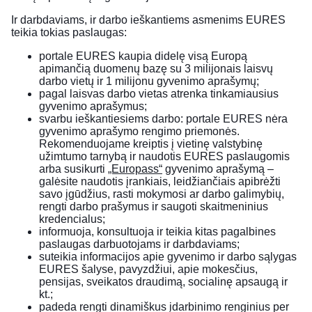
Ir darbdaviams, ir darbo ieškantiems asmenims EURES
teikia tokias paslaugas:
portale EURES kaupia didelę visą Europą
apimančią duomenų bazę su 3 milijonais laisvų
darbo vietų ir 1 milijonu gyvenimo aprašymų;
pagal laisvas darbo vietas atrenka tinkamiausius
gyvenimo aprašymus;
svarbu ieškantiesiems darbo: portale EURES nėra
gyvenimo aprašymo rengimo priemonės.
Rekomenduojame kreiptis į vietinę valstybinę
užimtumo tarnybą ir naudotis EURES paslaugomis
arba susikurti
„Europass“
gyvenimo aprašymą –
galėsite naudotis įrankiais, leidžiančiais apibrėžti
savo įgūdžius, rasti mokymosi ar darbo galimybių,
rengti darbo prašymus ir saugoti skaitmeninius
kredencialus;
informuoja, konsultuoja ir teikia kitas pagalbines
paslaugas darbuotojams ir darbdaviams;
suteikia informacijos apie gyvenimo ir darbo sąlygas
EURES šalyse, pavyzdžiui, apie mokesčius,
pensijas, sveikatos draudimą, socialinę apsaugą ir
kt.;
padeda rengti dinamiškus įdarbinimo renginius per