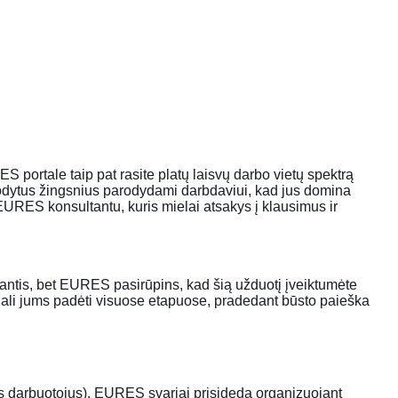
 portale taip pat rasite platų laisvų darbo vietų spektrą
rodytus žingsnius parodydami darbdaviui, kad jus domina
os EURES konsultantu, kuris mielai atsakys į klausimus ir
uginantis, bet EURES pasirūpins, kad šią užduotį įveiktumėte
gali jums padėti visuose etapuose, pradedant būsto paieška
s darbuotojus), EURES svariai prisideda organizuojant