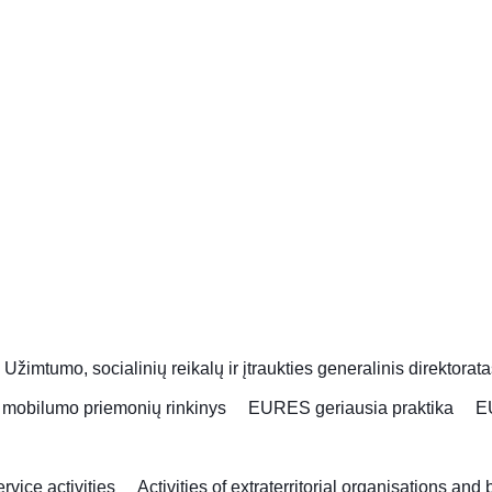
|
Užimtumo, socialinių reikalų ir įtraukties generalinis direktorat
mobilumo priemonių rinkinys
EURES geriausia praktika
E
vice activities
Activities of extraterritorial organisations and