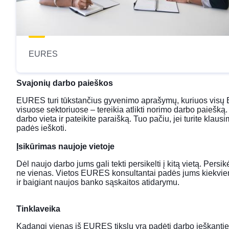
EURES
Svajonių darbo paieškos
EURES turi tūkstančius gyvenimo aprašymų, kuriuos visų Eur
visuose sektoriuose – tereikia atlikti norimo darbo paieš
darbo vieta ir pateikite paraišką. Tuo pačiu, jei turite klau
padės ieškoti.
Įsikūrimas naujoje vietoje
Dėl naujo darbo jums gali tekti persikelti į kitą vietą. Pers
ne vienas. Vietos EURES konsultantai padės jums kiekviena
ir baigiant naujos banko sąskaitos atidarymu.
Tinklaveika
Kadangi vienas iš EURES tikslų yra padėti darbo ieškanti