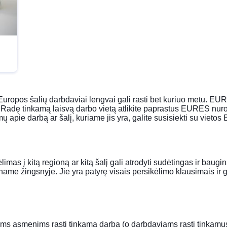
opos šalių darbdaviai lengvai gali rasti bet kuriuo metu. EURES
ką. Radę tinkamą laisvą darbo vietą atlikite paprastus EURES nu
simų apie darbą ar šalį, kuriame jis yra, galite susisiekti su viet
ikėlimas į kitą regioną ar kitą šalį gali atrodyti sudėtingas ir ba
me žingsnyje. Jie yra patyrę visais persikėlimo klausimais ir 
ems asmenims rasti tinkamą darbą (o darbdaviams rasti tinkamu