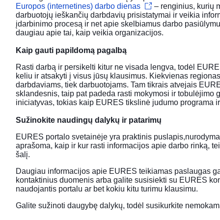
Europos (internetines) darbo dienas
– renginius, kurių 
darbuotojų ieškančių darbdavių prisistatymai ir veikia infor
įdarbinimo procesą ir net apie skelbiamus darbo pasiūlymus. 
daugiau apie tai, kaip veikia organizacijos.
Kaip gauti papildomą pagalbą
Rasti darbą ir persikelti kitur ne visada lengva, todėl EUR
keliu ir atsakyti į visus jūsų klausimus. Kiekvienas regionas
darbdaviams, tiek darbuotojams. Tam tikrais atvejais EURE
sklandesnis, taip pat padeda rasti mokymosi ir tobulėjimo
iniciatyvas, tokias kaip
EURES tikslinė judumo programa
i
Sužinokite naudingų dalykų ir patarimų
EURES portalo svetainėje yra praktinis puslapis,
nurodymai
aprašoma, kaip ir kur rasti informacijos apie darbo rinką, te
šalį.
Daugiau informacijos apie EURES teikiamas paslaugas galit
kontaktinius duomenis arba galite
susisiekti su EURES kon
naudojantis portalu ar bet kokiu kitu turimu klausimu.
Galite sužinoti daugybę dalykų, todėl
susikurkite nemokam