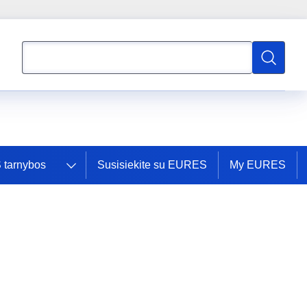
Paieška
Paieška
tarnybos
Susisiekite su EURES
My EURES