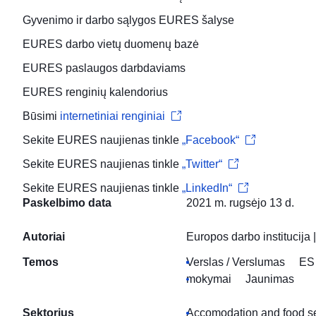
Gyvenimo ir darbo sąlygos
EURES šalyse
EURES
darbo vietų duomenų bazė
EURES paslaugos
darbdaviams
EURES
renginių kalendorius
Būsimi
internetiniai renginiai
Sekite EURES naujienas tinkle
„Facebook“
Sekite EURES naujienas tinkle
„Twitter“
Sekite EURES naujienas tinkle
„LinkedIn“
Paskelbimo data
2021 m. rugsėjo 13 d.
Autoriai
Europos darbo institucija
Temos
Verslas / Verslumas
ES 
mokymai
Jaunimas
Sektorius
Accomodation and food ser