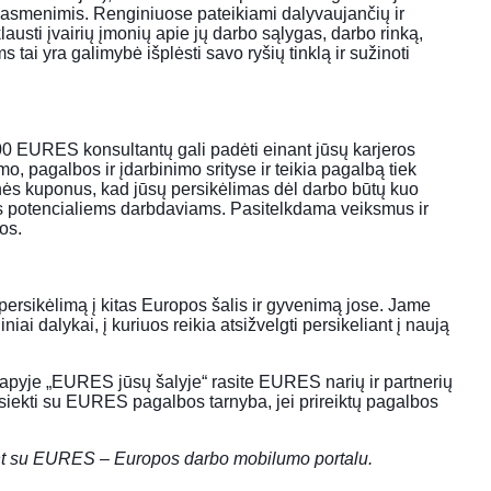
s asmenimis. Renginiuose pateikiami dalyvaujančių ir
austi įvairių įmonių apie jų darbo sąlygas, darbo rinką,
tai yra galimybė išplėsti savo ryšių tinklą ir sužinoti
000 EURES konsultantų gali padėti einant jūsų karjeros
mo, pagalbos ir įdarbinimo srityse ir teikia pagalbą tiek
onės kuponus, kad jūsų persikėlimas dėl darbo būtų kuo
os potencialiems darbdaviams. Pasitelkdama veiksmus ir
os.
persikėlimą į kitas Europos šalis ir gyvenimą jose. Jame
ai dalykai, į kuriuos reikia atsižvelgti persikeliant į naują
apyje „
EURES jūsų šalyje
“ rasite EURES narių ir partnerių
siekti su
EURES pagalbos tarnyba
, jei prireiktų pagalbos
ant su EURES – Europos darbo mobilumo portalu.