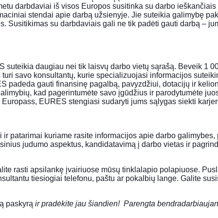
metu darbdaviai iš visos Europos susitinka su darbo ieškančiai
maciniai stendai apie darbą užsienyje. Jie suteikia galimybę pakl
Susitikimas su darbdaviais gali ne tik padėti gauti darbą – jums 
ES suteikia daugiau nei tik laisvų darbo vietų sąrašą. Beveik 1 
 turi savo konsultantų, kurie specializuojasi informacijos suteiki
S padeda gauti finansinę pagalbą, pavyzdžiui, dotacijų ir keli
 galimybių, kad pagerintumėte savo įgūdžius ir parodytumėte ju
r
Europass
, EURES stengiasi sudaryti jums sąlygas siekti karjer
 ir patarimai
kuriame rasite informacijos apie darbo galimybes, 
isinius judumo aspektus, kandidatavimą į darbo vietas ir pagrindini
e rasti apsilankę įvairiuose mūsų tinklalapio polapiuose. Pusl
sultantu
tiesiogiai telefonu, paštu ar pokalbių lange. Galite susi
ą paskyrą
ir pradėkite jau šiandien! Parengta bendradarbiauj