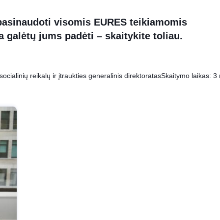
pasinaudoti visomis EURES teikiamomis
 galėtų jums padėti – skaitykite toliau.
cialinių reikalų ir įtraukties generalinis direktoratas
Skaitymo laikas: 3