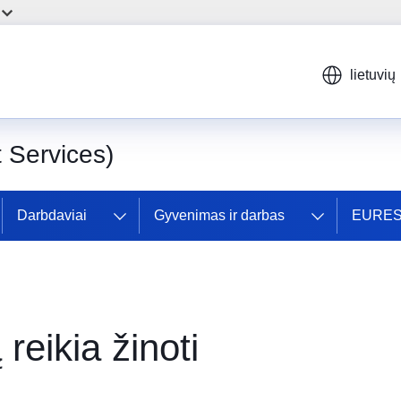
lietuvių
Services)
Darbdaviai
Gyvenimas ir darbas
EURES 
eikia žinoti