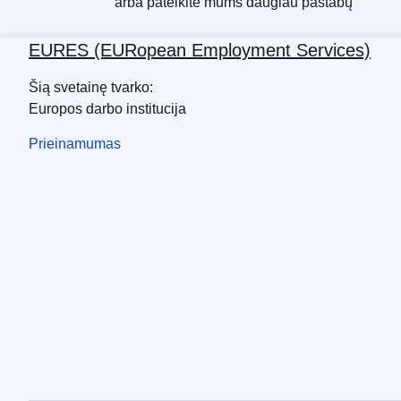
arba
pateikite mums daugiau pastabų
EURES (EURopean Employment Services)
Šią svetainę tvarko:
Europos darbo institucija
Prieinamumas