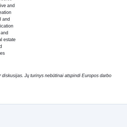
tive and
eation
l and
ication
c and
l estate
d
les
ir diskusijas. Jų turinys nebūtinai atspindi Europos darbo