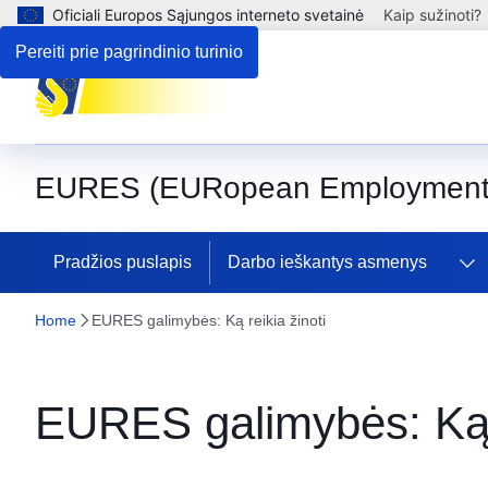
Oficiali Europos Sąjungos interneto svetainė
Kaip sužinoti?
Pereiti prie pagrindinio turinio
EURES (EURopean Employment 
Pradžios puslapis
Darbo ieškantys asmenys
Home
EURES galimybės: Ką reikia žinoti
EURES galimybės: Ką r