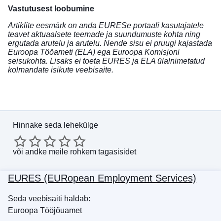
Vastutusest loobumine
Artiklite eesmärk on anda EURESe portaali kasutajatele
teavet aktuaalsete teemade ja suundumuste kohta ning
ergutada arutelu ja arutelu. Nende sisu ei pruugi kajastada
Euroopa Tööameti (ELA) ega Euroopa Komisjoni
seisukohta. Lisaks ei toeta EURES ja ELA ülalnimetatud
kolmandate isikute veebisaite.
Hinnake seda lehekülge
või
andke meile rohkem tagasisidet
EURES (EURopean Employment Services)
Seda veebisaiti haldab:
Euroopa Tööjõuamet