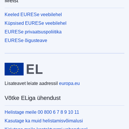
Meist
Keeled EURESe veebilehel
Küpsised EURESe veebilehel
EURESe privaatsuspoliitika
EURESe õigusteave
Lisateavet leiate aadressil
europa.eu
Võtke ELiga ühendust
Helistage meile 00 800 6 7 8 9 10 11
Kasutage ka muid helistamisvõimalusi