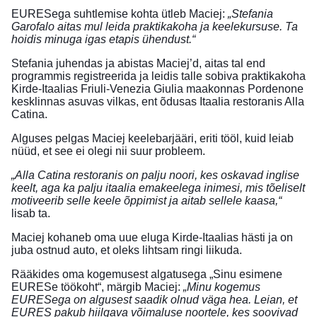
EURESega suhtlemise kohta ütleb Maciej:
„Stefania
Garofalo aitas mul leida praktikakoha ja keelekursuse. Ta
hoidis minuga igas etapis ühendust.“
Stefania juhendas ja abistas Maciej’d, aitas tal end
programmis registreerida ja leidis talle sobiva praktikakoha
Kirde-Itaalias Friuli-Venezia Giulia maakonnas Pordenone
kesklinnas asuvas vilkas, ent õdusas Itaalia restoranis Alla
Catina.
Alguses pelgas Maciej keelebarjääri, eriti tööl, kuid leiab
nüüd, et see ei olegi nii suur probleem.
„Alla Catina restoranis on palju noori, kes oskavad inglise
keelt, aga ka palju itaalia emakeelega inimesi, mis tõeliselt
motiveerib selle keele õppimist ja aitab sellele kaasa,“
lisab ta.
Maciej kohaneb oma uue eluga Kirde-Itaalias hästi ja on
juba ostnud auto, et oleks lihtsam ringi liikuda.
Rääkides oma kogemusest algatusega „Sinu esimene
EURESe töökoht“, märgib Maciej:
„Minu kogemus
EURESega on algusest saadik olnud väga hea. Leian, et
EURES pakub hiilgava võimaluse noortele, kes soovivad