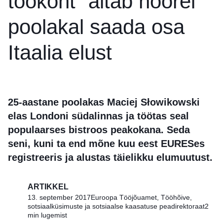
töökoht“ aitab noorel
poolakal saada osa
Itaalia elust
25-aastane poolakas Maciej Słowikowski
elas Londoni südalinnas ja töötas seal
populaarses bistroos peakokana. Seda
seni, kuni ta end mõne kuu eest EURESes
registreeris ja alustas täielikku elumuutust.
ARTIKKEL
13. september 2017
Euroopa Tööjõuamet, Tööhõive,
sotsiaalküsimuste ja sotsiaalse kaasatuse peadirektoraat
2
min lugemist