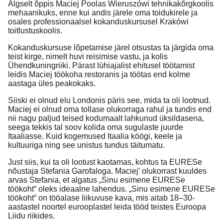
Algselt õppis Maciej Poolas Wieruszówi tehnikakõrgkoolis
mehaanikuks, enne kui andis järele oma toidukirele ja
osales professionaalsel kokanduskursusel Krakówi
toitlustuskoolis.
Kokanduskursuse lõpetamise järel otsustas ta järgida oma
teist kirge, nimelt huvi reisimise vastu, ja kolis
Ühendkuningriiki. Pärast lühiajalist ehitusel töötamist
leidis Maciej töökoha restoranis ja töötas end kolme
aastaga üles peakokaks.
Siiski ei olnud elu Londonis päris see, mida ta oli lootnud.
Maciej ei olnud oma tollase olukorraga rahul ja tundis end
nii nagu paljud teised kodumaalt lahkunud üksildasena,
seega tekkis tal soov kolida oma sugulaste juurde
Itaaliasse. Kuid kogemused Itaalia köögi, keele ja
kultuuriga ning see unistus tundus täitumatu.
Just siis, kui ta oli lootust kaotamas, kohtus ta EURESe
nõustaja Stefania Garofaloga. Maciej’ olukorrast kuuldes
arvas Stefania, et algatus „Sinu esimene EURESe
töökoht“ oleks ideaalne lahendus. „Sinu esimene EURESe
töökoht“ on tööalase liikuvuse kava, mis aitab 18–30-
aastastel noortel eurooplastel leida tööd teistes Euroopa
Liidu riikides.