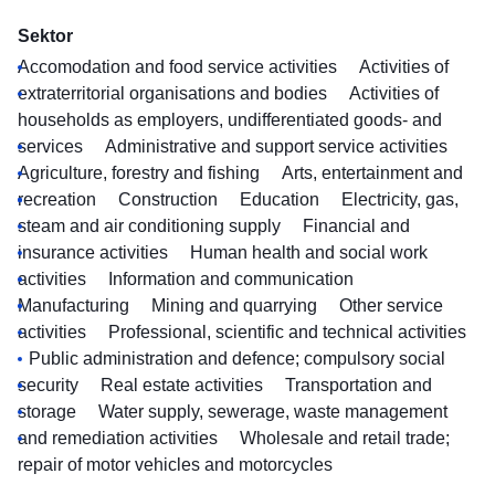
Sektor
Accomodation and food service activities
Activities of
extraterritorial organisations and bodies
Activities of
households as employers, undifferentiated goods- and
services
Administrative and support service activities
Agriculture, forestry and fishing
Arts, entertainment and
recreation
Construction
Education
Electricity, gas,
steam and air conditioning supply
Financial and
insurance activities
Human health and social work
activities
Information and communication
Manufacturing
Mining and quarrying
Other service
activities
Professional, scientific and technical activities
Public administration and defence; compulsory social
security
Real estate activities
Transportation and
storage
Water supply, sewerage, waste management
and remediation activities
Wholesale and retail trade;
repair of motor vehicles and motorcycles