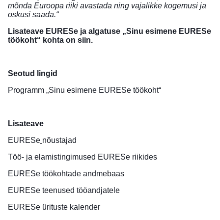
mõnda Euroopa riiki avastada ning vajalikke kogemusi ja
oskusi saada.“
Lisateave EURESe ja algatuse „Sinu esimene EURESe
töökoht“ kohta on
siin
.
Seotud lingid
Programm
„Sinu esimene EURESe töökoht“
Lisateave
EURESe
nõustajad
Töö- ja elamistingimused
EURESe riikides
EURESe
töökohtade andmebaas
EURESe teenused
tööandjatele
EURESe
ürituste kalender