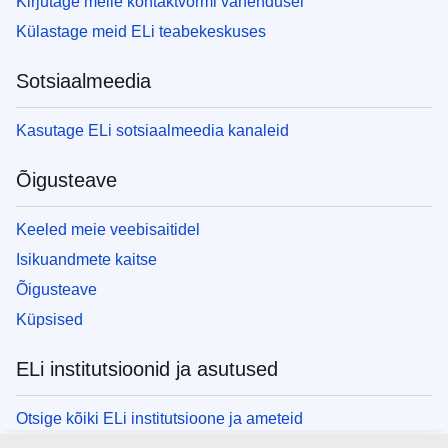
Kirjutage meile kontaktvormi vahendusel
Külastage meid ELi teabekeskuses
Sotsiaalmeedia
Kasutage ELi sotsiaalmeedia kanaleid
Õigusteave
Keeled meie veebisaitidel
Isikuandmete kaitse
Õigusteave
Küpsised
ELi institutsioonid ja asutused
Otsige kõiki ELi institutsioone ja ameteid