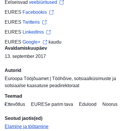
Eelseisvad
veebiüritused
EURES
Facebookis
EURES
Twitteris
EURES
LinkedInis
EURES
Google+
kaudu
Avaldamiskuupäev
13. september 2017
Autorid
Euroopa Tööjõuamet
|
Tööhõive, sotsiaalküsimuste ja
sotsiaalse kaasatuse peadirektoraat
Teemad
Ettevõtlus
EURESe parim tava
Edulood
Noorus
Seotud jaotis(ed)
Elamine ja töötamine