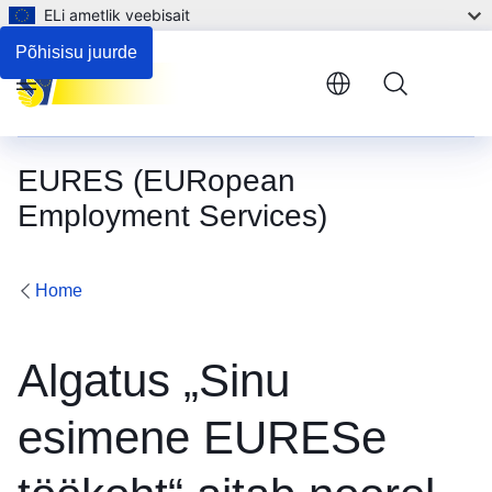
ELi ametlik veebisait
Põhisisu juurde
Menu
EURES (EURopean
Employment Services)
Home
Algatus „Sinu
esimene EURESe