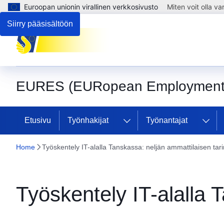
Euroopan unionin virallinen verkkosivusto
Miten voit olla v
Siirry pääsisältöön
EURES (EURopean Employment 
Etusivu
Työnhakijat
Työnantajat
Home
Työskentely IT-alalla Tanskassa: neljän ammattilaisen tar
Työskentely IT-alalla 