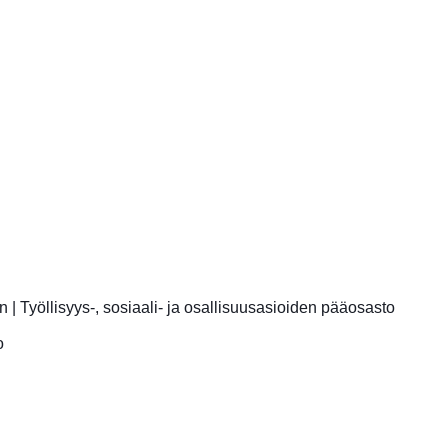
n
|
Työllisyys-, sosiaali- ja osallisuusasioiden pääosasto
o