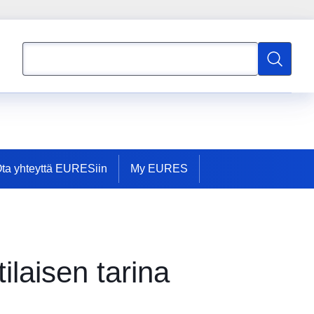
Hae
Hae
ta yhteyttä EURESiin
My EURES
ilaisen tarina