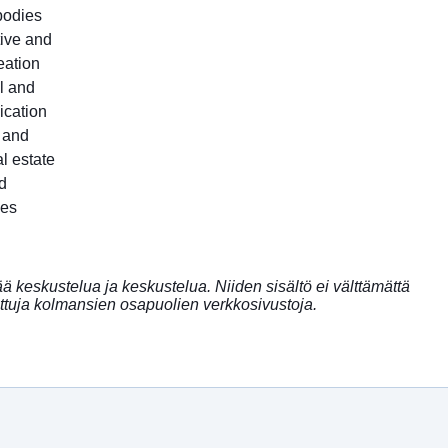
 bodies
tive and
eation
l and
ication
c and
l estate
d
les
ää keskustelua ja keskustelua. Niiden sisältö ei välttämättä
tuja kolmansien osapuolien verkkosivustoja.