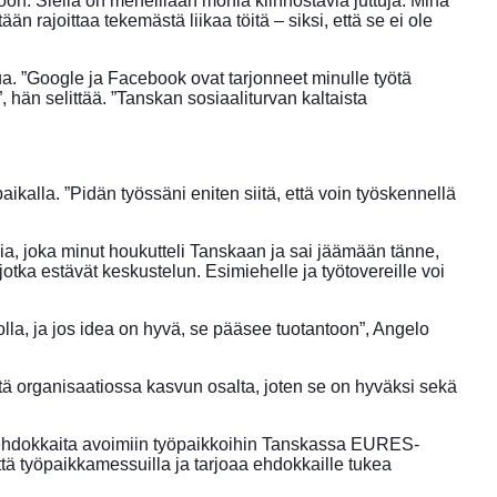
n. Siellä on meneillään monia kiinnostavia juttuja. Minä
n rajoittaa tekemästä liikaa töitä – siksi, että se ei ole
a. ”Google ja Facebook ovat tarjonneet minulle työtä
 hän selittää. ”Tanskan sosiaaliturvan kaltaista
aikalla. ”Pidän työssäni eniten siitä, että voin työskennellä
sia, joka minut houkutteli Tanskaan ja sai jäämään tänne,
otka estävät keskustelun. Esimiehelle ja työtovereille voi
solla, ja jos idea on hyvä, se pääsee tuotantoon”, Angelo
ä organisaatiossa kasvun osalta, joten se on hyväksi sekä
ä ehdokkaita avoimiin työpaikkoihin Tanskassa EURES-
ä työpaikkamessuilla ja tarjoaa ehdokkaille tukea