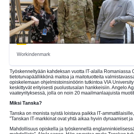
Workindenmark
Työskenneltyään kahdeksan vuotta IT-alalla Romaniassa Co
tietoturvapäällikkönä maitoa ja maitotuotteita valmistavas
opiskelemaan ohjelmistoinsinöörin tutkintoa VIA University
keskittyvät erityisesti puolustusalan hankkeisiin. Angelo Ag
vaateyrityksessä, jolla on noin 20 maailmanlaajuista muoti
Miksi Tanska?
Tanska on monista syistä loistava paikka IT-ammattilaisill
”Tanskan IT-markkinat ovat yhtä aikaa hyvin dynaamiset ja ed
Mahdollisuus opiskella ja työskennellä englanninkielisessä 