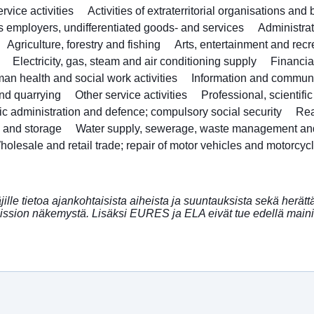
vice activities
Activities of extraterritorial organisations and
as employers, undifferentiated goods- and services
Administra
Agriculture, forestry and fishing
Arts, entertainment and recr
Electricity, gas, steam and air conditioning supply
Financia
an health and social work activities
Information and commun
nd quarrying
Other service activities
Professional, scientifi
ic administration and defence; compulsory social security
Rea
n and storage
Water supply, sewerage, waste management an
holesale and retail trade; repair of motor vehicles and motorcyc
ille tietoa ajankohtaisista aiheista ja suuntauksista sekä herätt
sion näkemystä. Lisäksi EURES ja ELA eivät tue edellä mainit