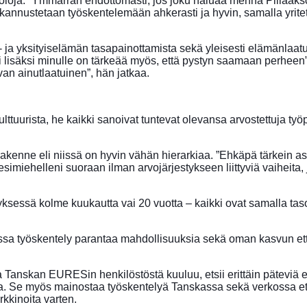
loja. ”Ymmärrän ehdottomasti, jos joku haluaa mennä Piilaaksoo
kannustetaan työskentelemään ahkerasti ja hyvin, samalla yritetää
 ja yksityiselämän tasapainottamista sekä yleisesti elämänlaatu
 lisäksi minulle on tärkeää myös, että pystyn saamaan perheen”,
an ainutlaatuinen”, hän jatkaa.
ulttuurista, he kaikki sanoivat tuntevat olevansa arvostettuja työp
orakenne eli niissä on hyvin vähän hierarkiaa. ”Ehkäpä tärkein a
imiehelleni suoraan ilman arvojärjestykseen liittyviä vaiheita, j
rityksessä kolme kuukautta vai 20 vuotta – kaikki ovat samalla ta
assa työskentely parantaa mahdollisuuksia sekä oman kasvun ett
sa Tanskan EURESin henkilöstöstä kuuluu, etsii erittäin pätevi
a. Se myös mainostaa työskentelyä Tanskassa sekä verkossa ett
kkinoita varten.