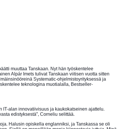
päätti muuttaa Tanskaan. Nyt hän työskentelee
en Alpár Imets tulivat Tanskaan viitisen vuotta sitten
elmäinsinööreinä Systematic-ohjelmistoyrityksessä ja
öskentelee teknologina muotialalla, Bestseller-
 IT-alan innovatiivisuus ja kaukokatseinen ajattelu.
asta edistyksestä”, Corneliu selittää.
oja. Halusin opiskella englanniksi, ja Tanskassa se oli