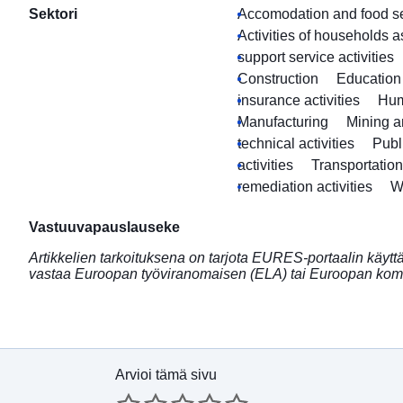
Sektori
Accomodation and food ser
Activities of households 
support service activities
Construction
Education
insurance activities
Hum
Manufacturing
Mining a
technical activities
Publ
activities
Transportatio
remediation activities
W
Vastuuvapauslauseke
Artikkelien tarkoituksena on tarjota EURES-portaalin käyttäj
vastaa Euroopan työviranomaisen (ELA) tai Euroopan komis
Arvioi tämä sivu