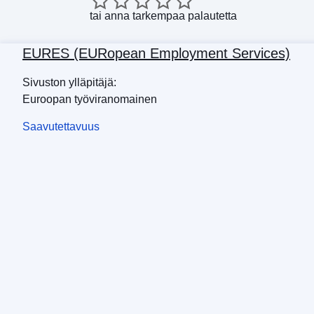
tai
anna tarkempaa palautetta
EURES (EURopean Employment Services)
Sivuston ylläpitäjä:
Euroopan työviranomainen
Saavutettavuus