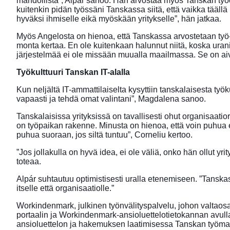
mahdollista”, Alpár sanoo. Hän arvostaa myös Tanskan työo
kuitenkin pidän työssäni Tanskassa siitä, että vaikka täällä 
hyväksi ihmiselle eikä myöskään yritykselle”, hän jatkaa.
Myös Angelosta on hienoa, että Tanskassa arvostetaan työ-
monta kertaa. En ole kuitenkaan halunnut niitä, koska urani
järjestelmää ei ole missään muualla maailmassa. Se on aiv
Työkulttuuri Tanskan IT-alalla
Kun neljältä IT-ammattilaiselta kysyttiin tanskalaisesta työk
vapaasti ja tehdä omat valintani”, Magdalena sanoo.
Tanskalaisissa yrityksissä on tavallisesti ohut organisaati
on työpaikan rakenne. Minusta on hienoa, että voin puhua es
puhua suoraan, jos siltä tuntuu”, Corneliu kertoo.
”Jos jollakulla on hyvä idea, ei ole väliä, onko hän ollut y
toteaa.
Alpár suhtautuu optimistisesti uralla etenemiseen. ”Tansk
itselle että organisaatiolle.”
Workindenmark, julkinen työnvälityspalvelu, johon valtao
portaalin ja Workindenmark-ansioluettelotietokannan avull
ansioluettelon ja hakemuksen laatimisessa Tanskan työmar