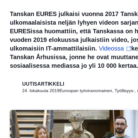
Tanskan EURES julkaisi vuonna 2017 Tanska
ulkomaalaisista neljän lyhyen videon sarj
EURESissa huomattiin, että Tanskassa on huu
vuoden 2019 elokuussa julkaistiin video, jo
ulkomaisiin IT-ammattilaisiin.
Videossa
ke
Tanskan Århusissa, jonne he ovat muuttanee
sosiaalisessa mediassa jo yli 10 000 kertaa
UUTISARTIKKELI
24. lokakuuta 2019
Euroopan työviranomainen, Työllisyys-, s