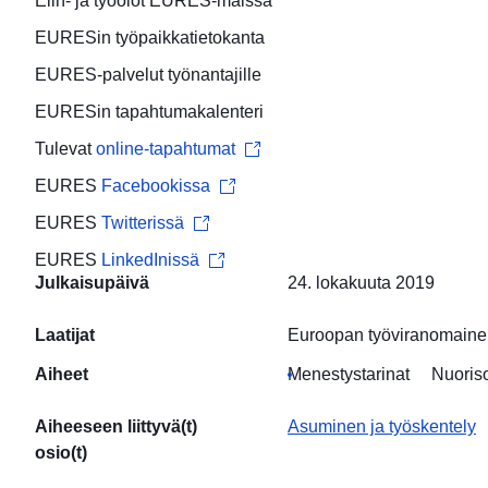
Elin- ja työolot
EURES-maissa
EURESin
työpaikkatietokanta
EURES-palvelut
työnantajille
EURESin
tapahtumakalenteri
Tulevat
online-tapahtumat
EURES
Facebookissa
EURES
Twitterissä
EURES
LinkedInissä
Julkaisupäivä
24. lokakuuta 2019
Laatijat
Euroopan työviranomaine
Aiheet
Menestystarinat
Nuoris
Aiheeseen liittyvä(t)
Asuminen ja työskentely
osio(t)