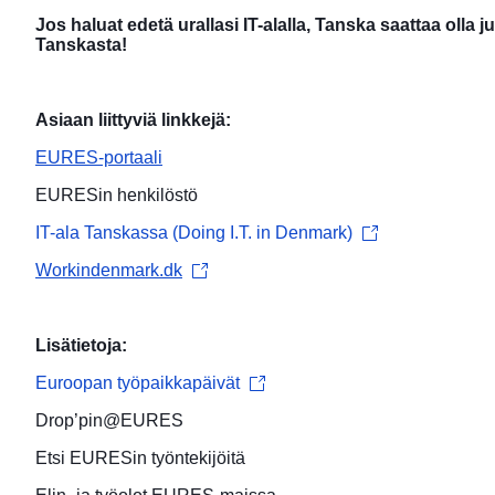
Jos haluat edetä urallasi IT-alalla, Tanska saattaa olla j
Tanskasta!
Asiaan liittyviä linkkejä:
EURES-portaali
EURESin henkilöstö
IT-ala Tanskassa (Doing I.T. in Denmark)
Workindenmark.dk
Lisätietoja:
Euroopan työpaikkapäivät
Drop’pin@EURES
Etsi
EURESin työntekijöitä