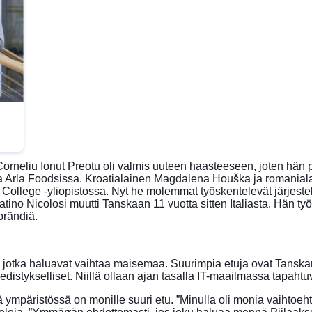
rneliu Ionut Preotu oli valmis uuteen haasteeseen, joten hän 
sa Arla Foodsissa. Kroatialainen Magdalena Houška ja romanialain
 College -yliopistossa. Nyt he molemmat työskentelevät järjest
atino Nicolosi muutti Tanskaan 11 vuotta sitten Italiasta. Hän ty
brändiä.
e, jotka haluavat vaihtaa maisemaa. Suurimpia etuja ovat Tanskan
istykselliset. Niillä ollaan ajan tasalla IT-maailmassa tapahtuv
ympäristössä on monille suuri etu. ”Minulla oli monia vaihtoeht