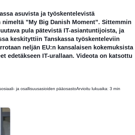
ssa asuvista ja työskentelevistä
an nimeltä ”My Big Danish Moment”. Sittemmin
tava pula pätevistä IT-asiantuntijoista, ja
ssa keskityttiin Tanskassa työskenteleviin
rrotaan neljän EU:n kansalaisen kokemuksista
t edetäkseen IT-urallaan. Videota on katsottu
.
osiaali- ja osallisuusasioiden pääosasto
Arvioitu lukuaika: 3 min