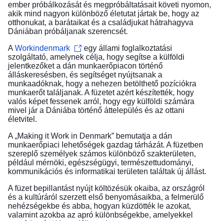
ember próbálkozását és megpróbáltatásait követi nyomon,
akik mind nagyon különböző életutat jártak be, hogy az
otthonukat, a barátaikat és a családjukat hátrahagyva
Dániában próbáljanak szerencsét.
A
Workindenmark
egy állami foglalkoztatási
szolgáltató, amelynek célja, hogy segítse a külföldi
jelentkezőket a dán munkaerőpiacon történő
álláskeresésben, és segítséget nyújtsanak a
munkaadóknak, hogy a nehezen betölthető pozíciókra
munkaerőt találjanak. A füzetet azért készítették, hogy
valós képet fessenek arról, hogy egy külföldi számára
mivel jár a Dániába történő áttelepülés és az ottani
életvitel.
A „Making it Work in Denmark” bemutatja a dán
munkaerőpiaci lehetőségek gazdag tárházát. A füzetben
szereplő személyek számos különböző szakterületen,
például mérnöki, egészségügyi, természettudományi,
kommunikációs és informatikai területen találtak új állást.
A füzet bepillantást nyújt költözésük okaiba, az országról
és a kultúráról szerzett első benyomásaikba, a felmerülő
nehézségekbe és abba, hogyan küzdötték le azokat,
valamint azokba az apró különbségekbe, amelyekkel