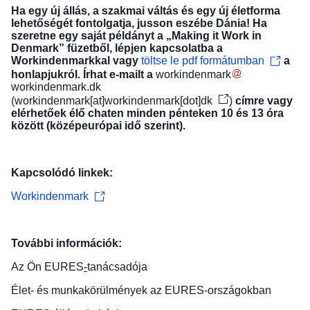
Ha egy új állás, a szakmai váltás és egy új életforma
lehetőségét fontolgatja, jusson eszébe Dánia! Ha
szeretne egy saját példányt a „Making it Work in
Denmark” füzetből, lépjen kapcsolatba a
Workindenmarkkal vagy
töltse le pdf formátumban
a
honlapjukról. Írhat e-mailt a
workindenmark
workindenmark
.
dk
(
workindenmark[at]workindenmark[dot]dk
)
címre vagy
elérhetőek
élő chaten minden pénteken 10 és 13 óra
között (középeurópai idő szerint).
Kapcsolódó linkek:
Workindenmark
További információk:
Az Ön
EURES
-
tanácsadója
Élet- és munkakörülmények
az EURES-országokban