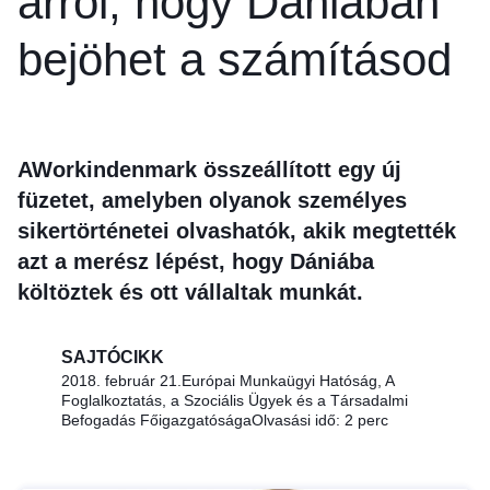
arról, hogy Dániában
bejöhet a számításod
A
Workindenmark összeállított egy új
füzetet, amelyben olyanok személyes
sikertörténetei olvashatók, akik megtették
azt a merész lépést, hogy Dániába
költöztek és ott vállaltak munkát.
SAJTÓCIKK
2018. február 21.
Európai Munkaügyi Hatóság, A
Foglalkoztatás, a Szociális Ügyek és a Társadalmi
Befogadás Főigazgatósága
Olvasási idő: 2 perc