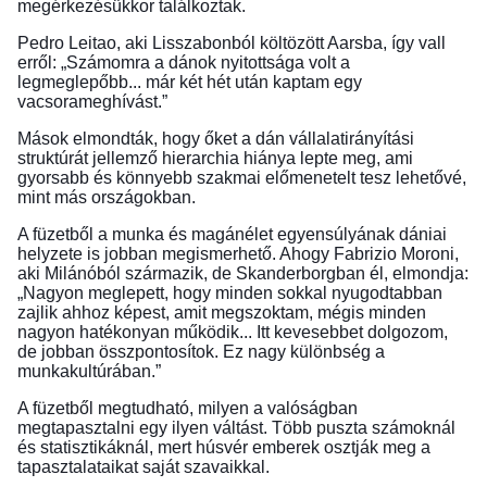
megérkezésükkor találkoztak.
Pedro Leitao, aki Lisszabonból költözött Aarsba, így vall
erről: „Számomra a dánok nyitottsága volt a
legmeglepőbb... már két hét után kaptam egy
vacsorameghívást.”
Mások elmondták, hogy őket a dán vállalatirányítási
struktúrát jellemző hierarchia hiánya lepte meg, ami
gyorsabb és könnyebb szakmai előmenetelt tesz lehetővé,
mint más országokban.
A füzetből a munka és magánélet egyensúlyának dániai
helyzete is jobban megismerhető. Ahogy Fabrizio Moroni,
aki Milánóból származik, de Skanderborgban él, elmondja:
„Nagyon meglepett, hogy minden sokkal nyugodtabban
zajlik ahhoz képest, amit megszoktam, mégis minden
nagyon hatékonyan működik... Itt kevesebbet dolgozom,
de jobban összpontosítok. Ez nagy különbség a
munkakultúrában.”
A füzetből megtudható, milyen a valóságban
megtapasztalni egy ilyen váltást. Több puszta számoknál
és statisztikáknál, mert húsvér emberek osztják meg a
tapasztalataikat saját szavaikkal.