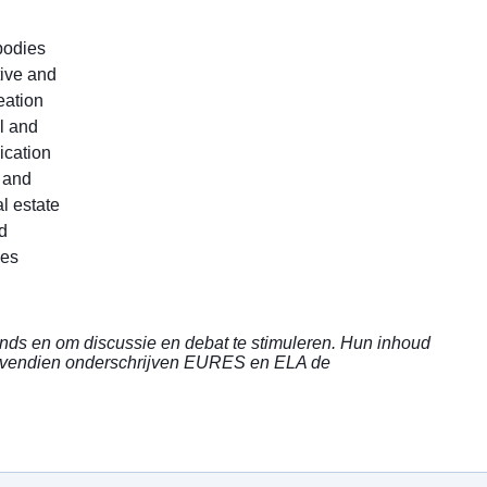
 bodies
tive and
eation
l and
ication
c and
l estate
d
les
ends en om discussie en debat te stimuleren. Hun inhoud
 Bovendien onderschrijven EURES en ELA de