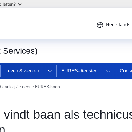
 letten?
Nederlands
Services)
Leven & werken
EURES-diensten
Cont
and dankzij Je eerste EURES-baan
vindt baan als technicus
n