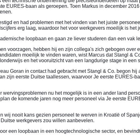
s een technische onderneming die precisieonderdelen op maat p
ste EURES-baan als geroepen. Toen Markus in december 2016 v
kenen.
vestigd en had problemen met het vinden van het juiste personeel
scijfers erg laag, waardoor het voor werkgevers moeilijk is het j
demische loopbaan en gaan ze liever studeren dan een vak lere
en voorzagen, hebben hij en zijn collega's zich gebogen over een
daten moeilijk te vinden waren, wist Marcus dat Stangl & Co.
aalonderwijs en het vooruitzicht van een langdurige stage in ee
u Goran in contact had gebracht met Stangl & Co. begon hij al 
van zijn eerste Duitse taallessen, waarvoor Je eerste EURES-b
der wervingsproblemen nu het mogelijk is in een ander land pers
an plan de komende jaren nog meer personeel via Je eerste EURE
j nooit kans gezien personeel te werven in Kroatië of Spanje
e Duitse werkgevers zou willen aanbevelen.
voor een loopbaan in een hoogtechnologische sector, en bevindt 