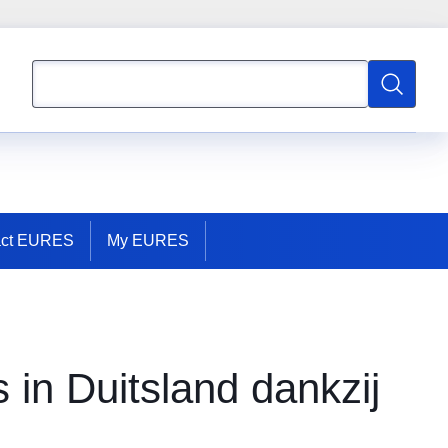
Zoeken
Zoeken
act EURES
My EURES
 in Duitsland dankzij