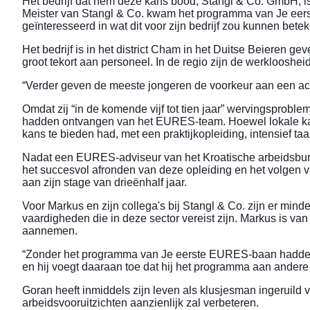
Het bedrijf dat hem deze kans bood, Stangl & Co. GmbH, i
Meister van Stangl & Co. kwam het programma van Je eer
geïnteresseerd in wat dit voor zijn bedrijf zou kunnen bete
Het bedrijf is in het district Cham in het Duitse Beieren ge
groot tekort aan personeel. In de regio zijn de werkloosheid
“Verder geven de meeste jongeren de voorkeur aan een aca
Omdat zij “in de komende vijf tot tien jaar” wervingsproblem
hadden ontvangen van het EURES-team. Hoewel lokale kandi
kans te bieden had, met een praktijkopleiding, intensief t
Nadat een EURES-adviseur van het Kroatische arbeidsburea
het succesvol afronden van deze opleiding en het volgen 
aan zijn stage van drieënhalf jaar.
Voor Markus en zijn collega's bij Stangl & Co. zijn er min
vaardigheden die in deze sector vereist zijn. Markus is v
aannemen.
“Zonder het programma van Je eerste EURES-baan hadden wi
en hij voegt daaraan toe dat hij het programma aan ander
Goran heeft inmiddels zijn leven als klusjesman ingeruild 
arbeidsvooruitzichten aanzienlijk zal verbeteren.