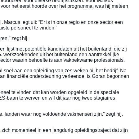
roduceert voor diverse bedrijfstakken. Voor Markus
oor het eerst hoorde over het programma, was hij meteen
. Marcus legt uit: “Er is in onze regio en onze sector een
uiste personeel te vinden.”
n,” zegt hij.
 lijst met potentiële kandidaten uit het buitenland, die zij
 werkzoekenden uit het buitenland een aantrekkelijke
n sector waarin behoefte is aan vakbekwame professionals.
snel aan een opleiding van zes weken bij het bedrijf. Na
aan financiële ondersteuning verleende, is Goran begonnen
oneel te vinden dat kan worden opgeleid in de speciale
S-baan te werven en wil dit jaar nog twee stagiaires
, landen waar nog voldoende vakmensen zijn,” zegt hij,
zich momenteel in een langdurig opleidingstraject dat zijn