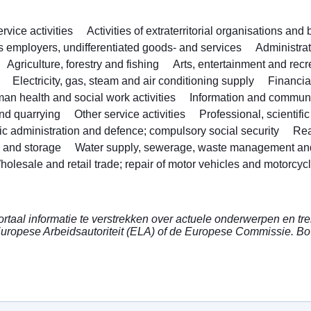
vice activities
Activities of extraterritorial organisations and
as employers, undifferentiated goods- and services
Administra
Agriculture, forestry and fishing
Arts, entertainment and recr
Electricity, gas, steam and air conditioning supply
Financia
an health and social work activities
Information and commun
nd quarrying
Other service activities
Professional, scientifi
ic administration and defence; compulsory social security
Rea
n and storage
Water supply, sewerage, waste management an
holesale and retail trade; repair of motor vehicles and motorcyc
taal informatie te verstrekken over actuele onderwerpen en tr
 Europese Arbeidsautoriteit (ELA) of de Europese Commissie.