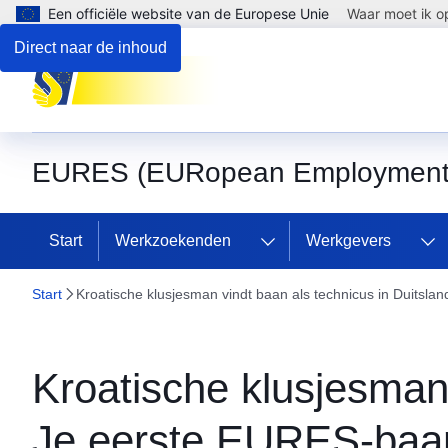
Een officiële website van de Europese Unie
Waar moet ik op
Direct naar de inhoud
EURES (EURopean Employment 
Start
Werkzoekenden
Werkgevers
Start
Kroatische klusjesman vindt baan als technicus in Duitsl
Kroatische klusjesman 
Je eerste EURES-baa