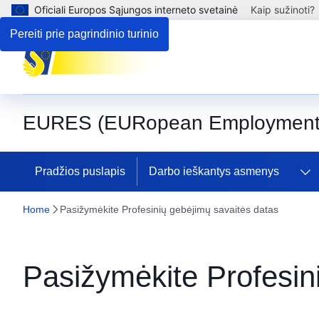
Oficiali Europos Sąjungos interneto svetainė
Kaip sužinoti?
Pereiti prie pagrindinio turinio
EURES (EURopean Employment 
Pradžios puslapis
Darbo ieškantys asmenys
Home
Pasižymėkite Profesinių gebėjimų savaitės datas
Pasižymėkite Profesin