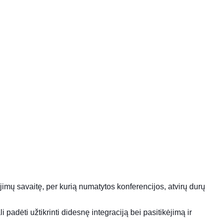
jimų savaitę
, per kurią numatytos konferencijos, atvirų durų
 padėti užtikrinti didesnę integraciją bei pasitikėjimą ir