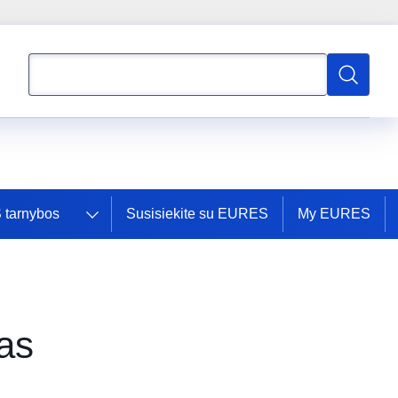
Paieška
Paieška
tarnybos
Susisiekite su EURES
My EURES
as