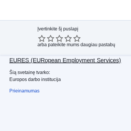
Įvertinkite šį puslapį
arba
pateikite mums daugiau pastabų
EURES (EURopean Employment Services)
Šią svetainę tvarko:
Europos darbo institucija
Prieinamumas