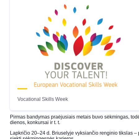
Vocational Skills Week
Pirmas bandymas praėjusiais metais buvo sėkmingas, todė
dienos, konkursai ir t. t.
Lapkričio 20–24 d. Briuselyje vyksiančio renginio tikslas – p
siekti sėkmingesnės karjeros.