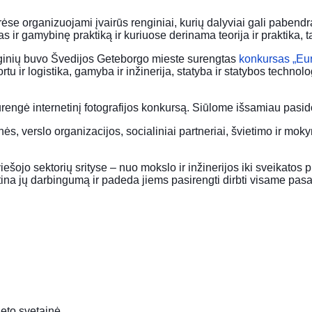
rėse organizuojami įvairūs renginiai, kurių dalyviai gali pabend
ir gamybinę praktiką ir kuriuose derinama teorija ir praktika, t
nginių buvo Švedijos Geteborgo mieste surengtas
konkursas „Eur
tu ir logistika, gamyba ir inžinerija, statyba ir statybos technol
rengė internetinį fotografijos konkursą. Siūlome išsamiau pasi
s, verslo organizacijos, socialiniai partneriai, švietimo ir moky
ešojo sektorių srityse – nuo mokslo ir inžinerijos iki sveikatos pr
ina jų darbingumą ir padeda jiems pasirengti dirbti visame pas
neto svetainė