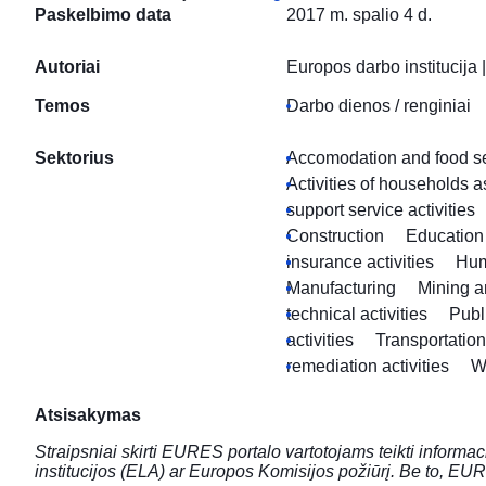
Paskelbimo data
2017 m. spalio 4 d.
Autoriai
Europos darbo institucija
Temos
Darbo dienos / renginiai
Sektorius
Accomodation and food ser
Activities of households 
support service activities
Construction
Education
insurance activities
Hum
Manufacturing
Mining a
technical activities
Publ
activities
Transportatio
remediation activities
W
Atsisakymas
Straipsniai skirti EURES portalo vartotojams teikti informac
institucijos (ELA) ar Europos Komisijos požiūrį. Be to, EUR