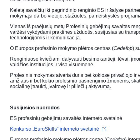
Keletą savaičių iki pagrindinio renginio ES ir šalyse partne
mokymąsi darbo vietoje, stažuotes, pameistrystės programas 
Vienas iš praėjusių metų Profesinių gebėjimų savaitės re
varžėsi vykdydami praktines užduotis, susijusias su transpor
technologijomis ir komunikacija.
O
Europos profesinio mokymo plėtros centras (
Cedefop
)
su
Renginiuose kviečiami dalyvauti besimokantieji, tėvai, įmonė
valdžios institucijos ir visa visuomenė.
Profesinis mokymas atveria duris bet kokiose privačiojo ir vi
amžiaus ir bet kokio profesinio pasirengimo žmonėms, skat
socialinę įtrauktį, įvairovę ir piliečių aktyvumą.
Susijusios nuorodos
ES profesinių gebėjimų savaitės interneto svetainė
Konkurso „EuroSkills“ interneto svetainė
Europos profesinio mokymo plėtros centro (
Cedefop
) inter