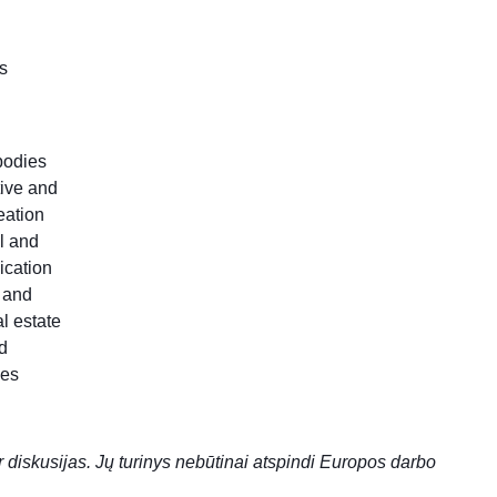
as
 bodies
tive and
eation
l and
ication
c and
l estate
d
les
ir diskusijas. Jų turinys nebūtinai atspindi Europos darbo