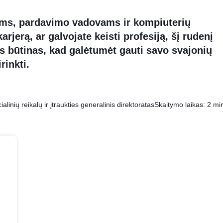
ms, pardavimo vadovams ir kompiuterių
jerą, ar galvojate keisti profesiją, šį rudenį
s būtinas, kad galėtumėt gauti savo svajonių
rinkti.
linių reikalų ir įtraukties generalinis direktoratas
Skaitymo laikas: 2 mi