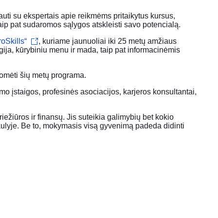
rauti su ekspertais apie reikmėms pritaikytus kursus,
aip pat sudaromos sąlygos atskleisti savo potencialą.
oSkills“
, kuriame jaunuoliai iki 25 metų amžiaus
ogija, kūrybiniu menu ir mada, taip pat informacinėmis
domėti šių metų programa.
mo įstaigos, profesinės asociacijos, karjeros konsultantai,
iežiūros ir finansų. Jis suteikia galimybių bet kokio
aulyje. Be to, mokymasis visą gyvenimą padeda didinti