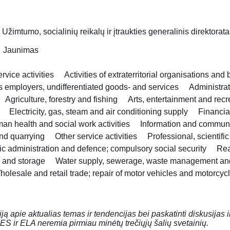
|
Užimtumo, socialinių reikalų ir įtraukties generalinis direktorat
Jaunimas
vice activities
Activities of extraterritorial organisations and
as employers, undifferentiated goods- and services
Administra
Agriculture, forestry and fishing
Arts, entertainment and recr
Electricity, gas, steam and air conditioning supply
Financia
an health and social work activities
Information and commun
nd quarrying
Other service activities
Professional, scientifi
ic administration and defence; compulsory social security
Rea
n and storage
Water supply, sewerage, waste management an
holesale and retail trade; repair of motor vehicles and motorcyc
iją apie aktualias temas ir tendencijas bei paskatinti diskusijas 
ES ir ELA neremia pirmiau minėtų trečiųjų šalių svetainių.