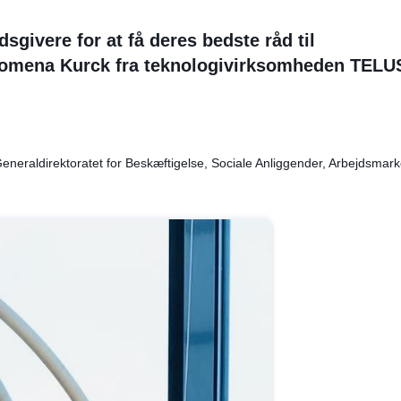
sgivere for at få deres bedste råd til
Felomena Kurck fra teknologivirksomheden TELU
raldirektoratet for Beskæftigelse, Sociale Anliggender, Arbejdsmarke