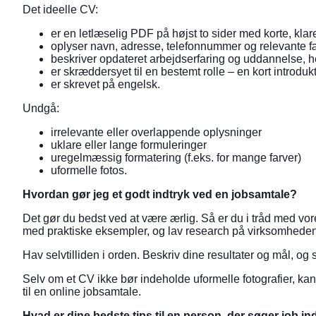
Det ideelle CV:
er en letlæselig PDF på højst to sider med korte, klar
oplyser navn, adresse, telefonnummer og relevante 
beskriver opdateret arbejdserfaring og uddannelse, he
er skræddersyet til en bestemt rolle – en kort introdu
er skrevet på engelsk.
Undgå:
irrelevante eller overlappende oplysninger
uklare eller lange formuleringer
uregelmæssig formatering (f.eks. for mange farver)
uformelle fotos.
Hvordan gør jeg et godt indtryk ved en jobsamtale?
Det gør du bedst ved at være ærlig. Så er du i tråd med vor
med praktiske eksempler, og lav research på virksomheden 
Hav selvtilliden i orden. Beskriv dine resultater og mål, og 
Selv om et CV ikke bør indeholde uformelle fotografier, kan 
til en online jobsamtale.
Hvad er dine bedste tips til en person, der søger job ind