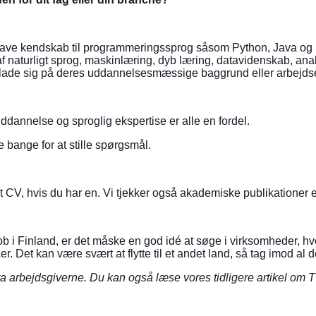
u have kendskab til programmeringssprog såsom Python, Java og 
f naturligt sprog, maskinlæring, dyb læring, datavidenskab, ana
rlade sig på deres uddannelsesmæssige baggrund eller arbejdse
ddannelse og sproglig ekspertise er alle en fordel.
e bange for at stille spørgsmål.
 CV, hvis du har en. Vi tjekker også akademiske publikationer ell
ger job i Finland, er det måske en god idé at søge i virksomheder
er. Det kan være svært at flytte til et andet land, så tag imod al 
fra arbejdsgiverne. Du kan også læse vores tidligere artikel om
T