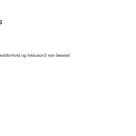
S
dsforhold og Inklusion
3 min læsetid