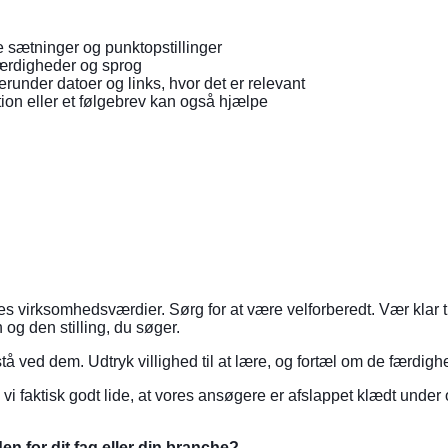
e sætninger og punktopstillinger
færdigheder og sprog
runder datoer og links, hvor det er relevant
ktion eller et følgebrev kan også hjælpe
es virksomhedsværdier. Sørg for at være velforberedt. Vær klar t
og den stilling, du søger.
stå ved dem. Udtryk villighed til at lære, og fortæl om de færdigh
vi faktisk godt lide, at vores ansøgere er afslappet klædt under o
en for dit fag eller din branche?