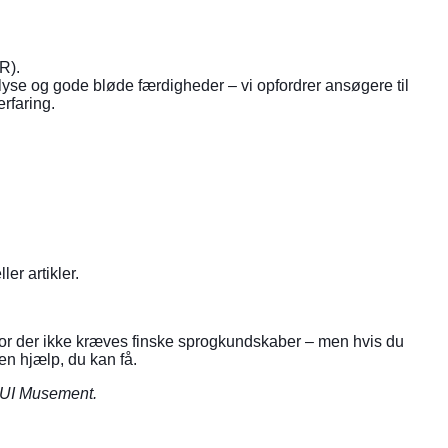
R).
lyse og gode bløde færdigheder – vi opfordrer ansøgere til
rfaring.
er artikler.
, hvor der ikke kræves finske sprogkundskaber – men hvis du
den hjælp, du kan få.
UI Musement
.