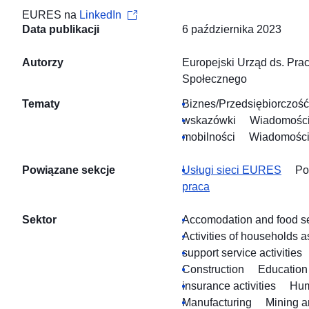
EURES na
LinkedIn
Data publikacji
6 października 2023
Autorzy
Europejski Urząd ds. Pra
Społecznego
Tematy
Biznes/Przedsiębiorczość
wskazówki
Wiadomośc
mobilności
Wiadomości/r
Powiązane sekcje
Usługi sieci EURES
Po
praca
Sektor
Accomodation and food ser
Activities of households 
support service activities
Construction
Education
insurance activities
Hum
Manufacturing
Mining a