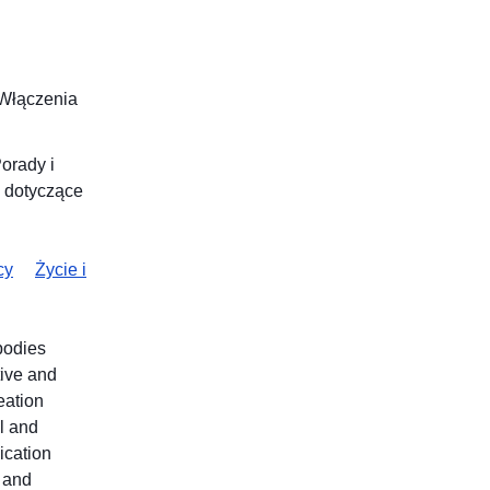
 Włączenia
orady i
 dotyczące
cy
Życie i
 bodies
tive and
eation
l and
ication
c and