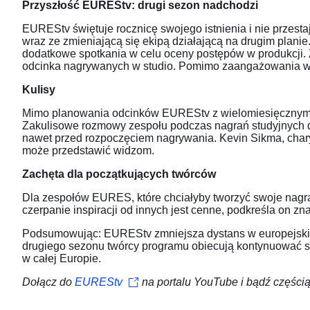
Przyszłość EUREStv: drugi sezon nadchodzi
EUREStv świętuje rocznicę swojego istnienia i nie przest
wraz ze zmieniającą się ekipą działającą na drugim plani
dodatkowe spotkania w celu oceny postępów w produkcji. 
odcinka nagrywanych w studio. Pomimo zaangażowania w E
Kulisy
Mimo planowania odcinków EUREStv z wielomiesięcznym wy
Zakulisowe rozmowy zespołu podczas nagrań studyjnych do
nawet przed rozpoczęciem nagrywania. Kevin Sikma, chary
może przedstawić widzom.
Zachęta dla początkujących twórców
Dla zespołów EURES, które chciałyby tworzyć swoje nagra
czerpanie inspiracji od innych jest cenne, podkreśla on z
Podsumowując: EUREStv zmniejsza dystans w europejskiej
drugiego sezonu twórcy programu obiecują kontynuować s
w całej Europie.
Dołącz do
EUREStv
na portalu YouTube i bądź częścią