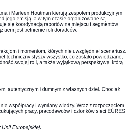
 Sikma i Marleen Houtman kierują zespołem produkcyjnym
zed jego emisją, a w tym czasie organizowane są
uje się koordynacją raportów na miejscu i segmentów
iem jest pełnienie roli doradców.
akcjom i momentom, których nie uwzględniał scenariusz.
l techniczny słyszy wszystko, co zostało powiedziane,
ość swojej roli, a także wyjątkową perspektywę, którą
ym, autentycznym i dumnym z własnych dzieł. Chociaż
nie współpracy i wymiany wiedzy. Wraz z rozpoczęciem
szukujących pracy, pracodawców i członków sieci EURES
 Unii Europejskiej.