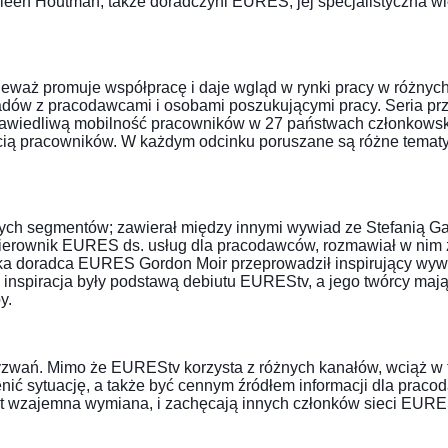
leen Houtman, także doradczyni EURES; jej specjalistyczna wi
waż promuje współpracę i daje wgląd w rynki pracy w różnych 
adów z pracodawcami i osobami poszukującymi pracy. Seria p
prawiedliwą mobilność pracowników w 27 państwach członkows
ością pracowników. W każdym odcinku poruszane są różne temat
cych segmentów; zawierał między innymi wywiad ze Stefanią G
ierownik EURES ds. usług dla pracodawców, rozmawiał w nim 
a doradca EURES Gordon Moir przeprowadził inspirujący wywia
 inspiracja były podstawą debiutu EUREStv, a jego twórcy mają
y.
zwań. Mimo że EUREStv korzysta z różnych kanałów, wciąż w t
ć sytuację, a także być cennym źródłem informacji dla prac
est wzajemna wymiana, i zachęcają innych członków sieci EURES