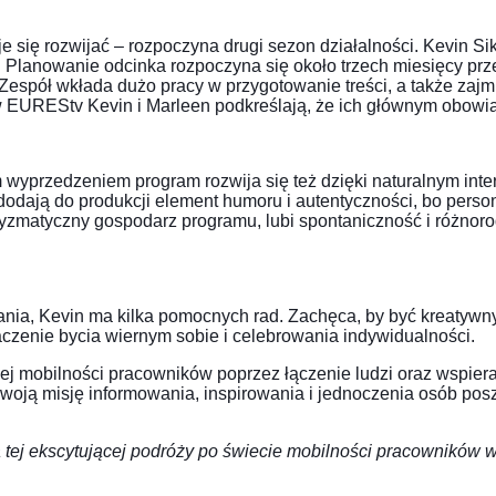
aje się rozwijać – rozpoczyna drugi sezon działalności. Kevin
e. Planowanie odcinka rozpoczyna się około trzech miesięcy pr
Zespół wkłada dużo pracy w przygotowanie treści, a także zajm
UREStv Kevin i Marleen podkreślają, że ich głównym obowiązk
przedzeniem program rozwija się też dzięki naturalnym inter
dają do produkcji element humoru i autentyczności, bo persone
zmatyczny gospodarz programu, lubi spontaniczność i różnorodn
nia, Kevin ma kilka pomocnych rad. Zachęca, by być kreatywn
naczenie bycia wiernym sobie i celebrowania indywidualności.
 mobilności pracowników poprzez łączenie ludzi oraz wspiera
woją misję informowania, inspirowania i jednoczenia osób po
 tej ekscytującej podróży po świecie mobilności pracowników w