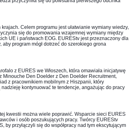
edza przyczyniła się do powstania pierwszego odcinka
krajach. Celem programu jest ułatwianie wymiany wiedzy,
rzyczynia się do promowania wzajemnej wymiany między
kich UE i państwach EOG. EUREStv jest przeznaczony dla
y, aby program mógł dotrzeć do szerokiego grona
arofalo z EURES we Włoszech, która omawiała inicjatywę
z Minouche Den Doelder z Den Doelder Recruitment,
d z pracownikiem mobilnym z Hiszpanii, który
 nadzieję kontynuować te tendencje, angażując do pracy
ej kwestii można wiele poprawić. Wsparcie sieci EURES
odawców i osób poszukujących pracy. Twórcy EUREStv
, by przyłączyli się do współpracy nad tym ekscytującym