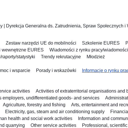
cy
|
Dyrekcja Generalna ds. Zatrudnienia, Spraw Społecznych i
Zestaw narzędzi UE do mobilności
Szkolenie EURES
P
i wewnętrzne EURES
Wiadomości z rynku pracy/wiadomości
aporty/statystyki
Trendy rekrutacyjne
Młodzież
moc i wsparcie
Porady i wskazówki
Informacje o rynku pra
vice activities
Activities of extraterritorial organisations and
as employers, undifferentiated goods- and services
Administra
Agriculture, forestry and fishing
Arts, entertainment and recr
Electricity, gas, steam and air conditioning supply
Financia
an health and social work activities
Information and commun
nd quarrying
Other service activities
Professional, scientifi