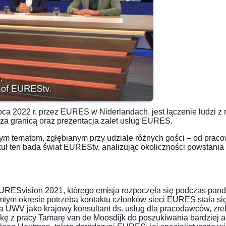
a 2022 r. przez EURES w Niderlandach, jest łączenie ludzi z 
 za granicą oraz prezentacja zalet usług EURES.
ym tematom, zgłębianym przy udziale różnych gości – od pr
kuł ten bada świat EUREStv, analizując okoliczności powstania 
URESvision 2021, którego emisja rozpoczęła się podczas pa
tym okresie potrzeba kontaktu członków sieci EURES stała się
ia UWV jako krajowy konsultant ds. usług dla pracodawców, zrel
nkę z pracy Tamarę van de Moosdijk do poszukiwania bardziej 