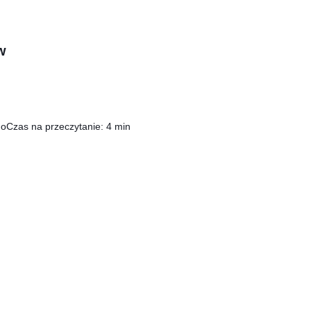
w
go
Czas na przeczytanie: 4 min