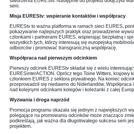
stworzenia EUREStv. Następnie do projektu dołączyła Mar
serii.
Misja EUREStv: wspieranie kontaktów i współpracy
EUREStv to ważna platforma w ramach sieci EURES, ponie
pokazywanie najlepszych praktyk oraz prowadzenie wywi
członkami i partnerami EURES, wspierając bezpłatną i s
wszystkich tych, którzy interesują się europejską mobiln
odbiorców i promować transgraniczną współpracę.
Współpraca nad pierwszym odcinkiem
Pierwszy odcinek EUREStv składał się z wielu interesują
EURESinterACTION. Oprócz tego Toine Witters, krajowy k
członkiem EURES z sektora prywatnego. Na koniec odcink
przeprowadził się niedawno do Niderlandów. Współpraca i
nad kolejnymi odcinkami kolegów i koleżanki z całej Europ
Wyzwania i droga naprzód
Promocja programu okazała się jednym z największych wy
polegające na promowaniu odcinków może znacząco zmieni
podkreślają, jak ważna dla długotrwałego sukcesu serii j
projektem.