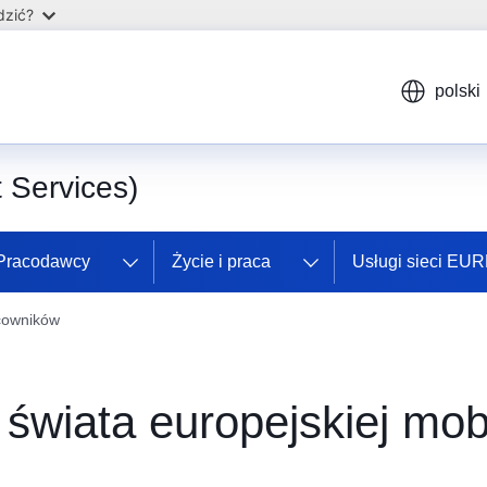
dzić?
polski
Services)
Pracodawcy
Życie i praca
Usługi sieci EU
acowników
świata europejskiej mob