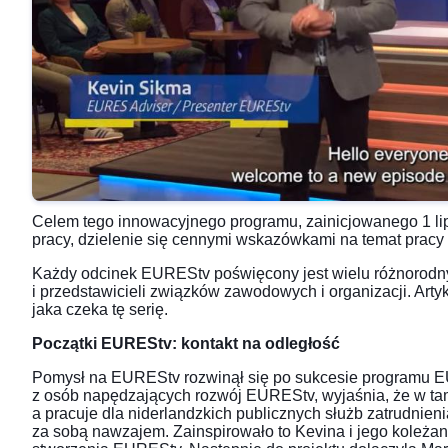
Celem tego innowacyjnego programu, zainicjowanego 1 lipc
pracy, dzielenie się cennymi wskazówkami na temat pracy
Każdy odcinek EUREStv poświęcony jest wielu różnorodn
i przedstawicieli związków zawodowych i organizacji. Arty
jaka czeka tę serię.
Początki EUREStv: kontakt na odległość
Pomysł na EUREStv rozwinął się po sukcesie programu E
z osób napędzających rozwój EUREStv, wyjaśnia, że w tam
a pracuje dla niderlandzkich publicznych służb zatrudnien
za sobą nawzajem. Zainspirowało to Kevina i jego koleża