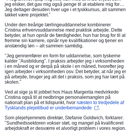
jeg elsker, det gav mig også penge til at etablere mig for…
Jeg deltager desuden hver uge i et tyskkursus, alt sammen
takket være projektet."
Under den treårige lærlingeuddannelse kombinerer
Cristina erhvervsuddannelse med praktisk arbejde. Dette
betyder, at hun opnår de færdigheder, hun har brug for til at
fremme sin karriere, opnår nye kvalifikationer og tjener en
anstændig løn – alt sammen samtidig.
"Jeg gennemfører en form for uddannelse, som tyskerne
kalder "Ausbildung". I praksis arbejder jeg i virksomheden
i en måned og er derpå på skole i en måned, hvorefter jeg
igen arbejder i virksomheden osv. Det betyder, at når jeg er
på arbejde, bruger jeg alt det i praksis, som jeg har lært på
skolen."
Ved at sige ja til jobbet hos Haus Margerita medvirkede
Cristina også til at nedbringe personalemanglen på
nationalt plan på et tidspunkt, hvor
næsten to tredjedele af
Tysklands plejetilbud er underbemandede
.
Som plejehjemmets direktør, Stefanie Goldwich, forklarer:
"Sundhedssektoren vokser støt, og mangel på kvalificeret
arbejdskraft er desværre et alvorligt problem i vores region.