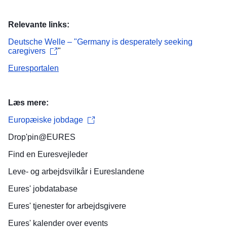
Relevante links:
Deutsche Welle – "Germany is desperately seeking
caregivers
"
Euresportalen
Læs mere:
Europæiske jobdage
Drop'pin@EURES
Find en
Euresvejleder
Leve- og arbejdsvilkår
i Eureslandene
Eures'
jobdatabase
Eures' tjenester for
arbejdsgivere
Eures'
kalender over events