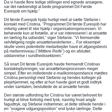
Da vi havde flere ledige stillinger end egnede ansøgere,
var det nødvendigt at bede programmet Dit Første
Euresjob om hjælp."
Dit første Euresjob hjalp hurtigt med at sætte Stefanie i
kontakt med Cristina. "Programmet Dit første Euresjob har
virkelig været til stor hjælp i organisationsprocessen. Vi
behøvede kun at fortælle, at vi var interesseret i at ansætte
en lærling fra udlandet," siger Stefanie. "Vi fremsendte
selvfølgelig nogle ansættelseskriterier… For eksempel
skulle vores potentielle medarbejder have et afgangsbevis
på mellemniveau ("
Mittlere Reife
") og en afsluttet
uddannelse i sundhedssektoren."
Så snart Dit første Euresjob havde fremsendt Cristinas
kontaktoplysninger, var ansættelsesprocessen meget
simpel. Efter en indledende e-mailkorrespondance mødtes
Cristina personligt med Stefanie og hendes kolleger på
plejehjemmet, og efter at hun havde gjort et godt indtryk
under samtalen, besluttede de at ansætte hende.
Den største udfordring for Cristina har været behovet for
hurtigt at blive fortrolig med tysk, navnlig hvad angår
fagudtryk, og Stefanie indrømmer, at dette stillede hende i
en "svagere udgangsposition" end tyske lærlinge. Dette