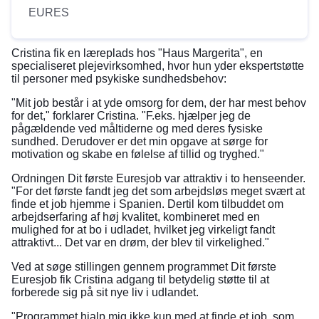
EURES
Cristina fik en læreplads hos "Haus Margerita", en
specialiseret plejevirksomhed, hvor hun yder ekspertstøtte
til personer med psykiske sundhedsbehov:
"Mit job består i at yde omsorg for dem, der har mest behov
for det," forklarer Cristina. "F.eks. hjælper jeg de
pågældende ved måltiderne og med deres fysiske
sundhed. Derudover er det min opgave at sørge for
motivation og skabe en følelse af tillid og tryghed."
Ordningen Dit første Euresjob var attraktiv i to henseender.
"For det første fandt jeg det som arbejdsløs meget svært at
finde et job hjemme i Spanien. Dertil kom tilbuddet om
arbejdserfaring af høj kvalitet, kombineret med en
mulighed for at bo i udladet, hvilket jeg virkeligt fandt
attraktivt... Det var en drøm, der blev til virkelighed."
Ved at søge stillingen gennem programmet Dit første
Euresjob fik Cristina adgang til betydelig støtte til at
forberede sig på sit nye liv i udlandet.
"Programmet hjalp mig ikke kun med at finde et job, som