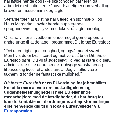
har ifølge hende dog ikke skabt nogen barrierer, da
arbejdet med patienterne "hovedsagelig er non-verbalt og
kræver en masse mimik og fagter".
Stefanie føler, at Cristina har været "en stor hjælp", og
Haus Margerita tilbyder hende supplerende
sprogundervisning i tysk med fokus på fagterminologi.
Cristina vil for sit vedkommende meget gerne opfordre
andre unge til at deltage i programmet Dit første Euresjob:
"Det er en rigtig god mulighed, og også meget svært…
Men hvis du er kvalificeret og motiveret, åbner Dit første
Euresjob døre. Du vil få øget selvtillid ved at klare dig selv,
administrere dine egne penge, opbygge venskaber og
tilpasse dig livet i et andet land… Jeg vil altid være
taknemlig for denne fantastiske mulighed."
Dit første Euresjob
er en EU-ordning for jobmobilitet.
For at få mere at vide om beskæftigelses- og
uddannelsesmuligheder i hele EU eller finde
medarbejdere med de færdigheder, du har brug for,
kan du kontakte en af ordningens arbejdsformidlinger
eller henvende dig til din lokale Euresvejleder via
Euresportalen
.