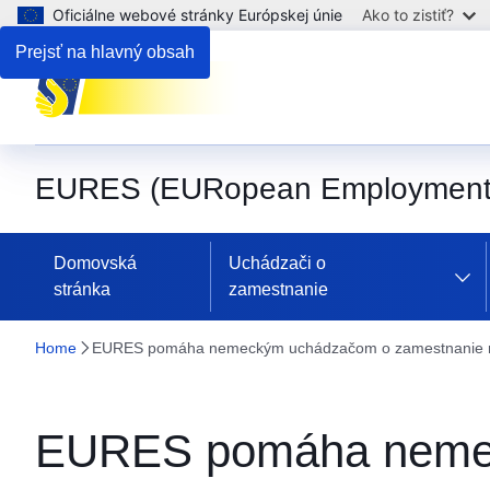
Oficiálne webové stránky Európskej únie
Ako to zistiť?
Prejsť na hlavný obsah
EURES (EURopean Employment 
Domovská
Uchádzači o
stránka
zamestnanie
Home
EURES pomáha nemeckým uchádzačom o zamestnanie nájs
EURES pomáha nemeck