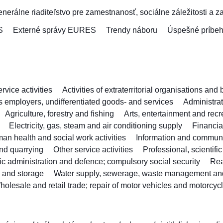
nerálne riaditeľstvo pre zamestnanosť, sociálne záležitosti a z
S
Externé správy EURES
Trendy náboru
Úspešné príbe
vice activities
Activities of extraterritorial organisations and
as employers, undifferentiated goods- and services
Administra
Agriculture, forestry and fishing
Arts, entertainment and recr
Electricity, gas, steam and air conditioning supply
Financia
an health and social work activities
Information and commun
nd quarrying
Other service activities
Professional, scientifi
ic administration and defence; compulsory social security
Rea
n and storage
Water supply, sewerage, waste management an
holesale and retail trade; repair of motor vehicles and motorcyc