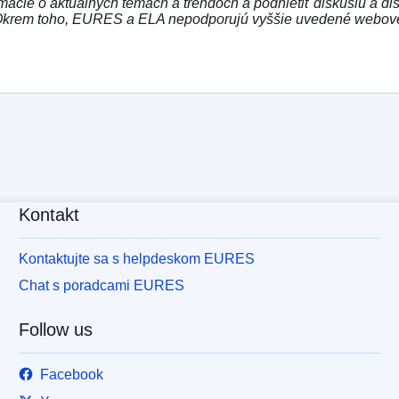
ácie o aktuálnych témach a trendoch a podnietiť diskusiu a di
Okrem toho, EURES a ELA nepodporujú vyššie uvedené webové st
Kontakt
Kontaktujte sa s helpdeskom EURES
Chat s poradcami EURES
Follow us
Facebook