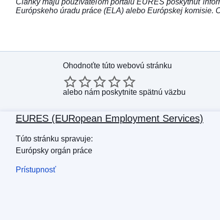
Články majú používateľom portálu EURES poskytnúť inform
Európskeho úradu práce (ELA) alebo Európskej komisie. 
Ohodnoťte túto webovú stránku
alebo
nám poskytnite spätnú väzbu
EURES (EURopean Employment Services)
Túto stránku spravuje:
Európsky orgán práce
Prístupnosť