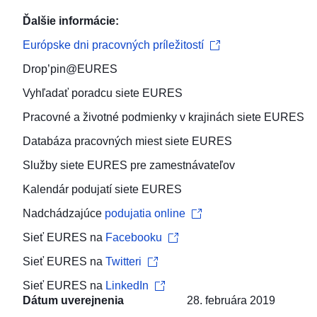
Ďalšie informácie:
Európske dni pracovných príležitostí
Drop’pin@EURES
Vyhľadať
poradcu
siete EURES
Pracovné a životné podmienky
v krajinách siete EURES
Databáza pracovných miest
siete EURES
Služby siete EURES pre
zamestnávateľov
Kalendár podujatí
siete EURES
Nadchádzajúce
podujatia online
Sieť EURES na
Facebooku
Sieť EURES na
Twitteri
Sieť EURES na
LinkedIn
Dátum uverejnenia
28. februára 2019