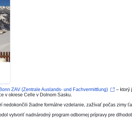
Bonn ZAV (Zentrale Auslands- und Fachvermittlung)
– ktorý
ce v okrese Celle v Dolnom Sasku.
nedokončili žiadne formálne vzdelanie, zažívať počas zimy ťažk
hodol vytvoriť nadnárodný program odbornej prípravy pre dlh