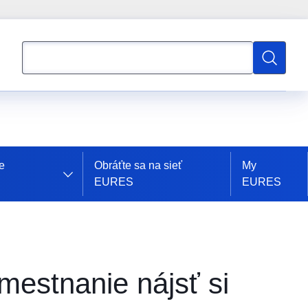
Vyhľadávanie
Vyhľadáv
e
Obráťte sa na sieť
My
EURES
EURES
stnanie nájsť si