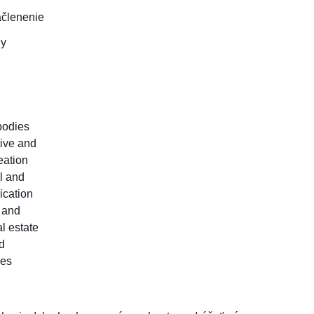
ačlenenie
hy
 bodies
tive and
eation
l and
ication
c and
l estate
d
les