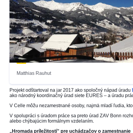
Matthias Rauhut
Projekt odštartoval na jar 2017 ako spoločný nápad úradu
ako národný koordinačný úrad siete EURES – a úradu prá
V Celle môžu nezamestnané osoby, najmä mladí ľudia, ktorí 
V spolupráci s úradom práce sa preto úrad ZAV Bonn roz
alebo chýbajúcim formálnym vzdelaním.
„Hromada príležitostí“ pre uchádzačov o zamestnanie