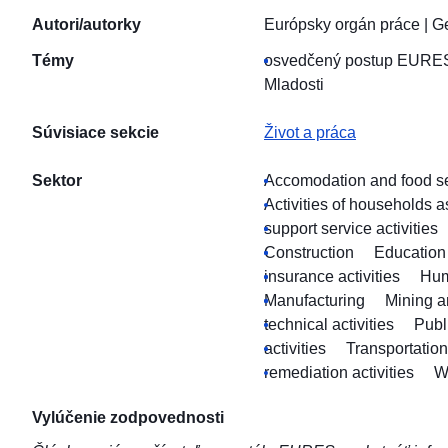
Autori/autorky
Európsky orgán práce
|
Ge
Témy
osvedčený postup EURE
Mladosti
Súvisiace sekcie
Život a práca
Sektor
Accomodation and food ser
Activities of households 
support service activities
Construction
Education
insurance activities
Hum
Manufacturing
Mining a
technical activities
Publ
activities
Transportatio
remediation activities
W
Vylúčenie zodpovednosti