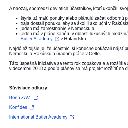
A naozaj, spomedzi deviatich účastníkov, ktorí ukončili svo
štyria už majú ponuky alebo plánujú začať odbornú 
traja dostali ponuku, aby sa školili ako učni v Rakúsk
jeden má zamestnanie v Nemecku a
jeden má v pláne kariéru v oblasti luxusných medzin
Butler Academy
v Holandsku.
Najdôležitejšie je, že účastníci si konečne dokázali nájs
Nemecku a Rakúsku a úradom práce v Celle.
Táto úspešná iniciatíva sa tento rok zopakovala a rozšíri
v decembri 2018 a podľa plánov sa má projekt rozšíriť na ď
Súvisiace odkazy:
Bonn ZAV
Konfides
International Butler Academy