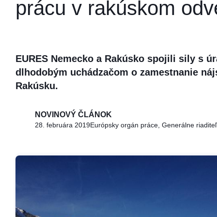
prácu v rakúskom odv
EURES Nemecko a Rakúsko spojili sily s ú
dlhodobým uchádzačom o zamestnanie nájsť
Rakúsku.
NOVINOVÝ ČLÁNOK
28. februára 2019
Európsky orgán práce, Generálne riaditeľ