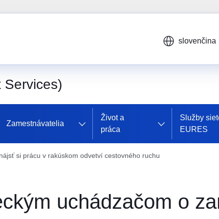
slovenčina
Services)
Život a
Služby siet
Zamestnávatelia
práca
EURES
ť si prácu v rakúskom odvetví cestovného ruchu
ým uchádzačom o zame