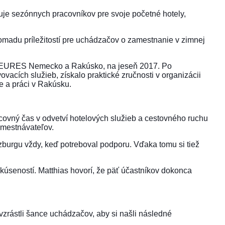
e sezónnych pracovníkov pre svoje početné hotely,
madu príležitostí pre uchádzačov o zamestnanie v zimnej
dol EURES Nemecko a Rakúsko, na jeseň 2017. Po
vacích služieb, získalo praktické zručnosti v organizácii
e a práci v Rakúsku.
racovný čas v odvetví hotelových služieb a cestovného ruchu
amestnávateľov.
zburgu vždy, keď potreboval podporu. Vďaka tomu si tiež
skúseností. Matthias hovorí, že päť účastníkov dokonca
rástli šance uchádzačov, aby si našli následné