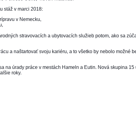
ju stáž v marci 2018:
prípravu v Nemecku,
u,
árodných stravovacích a ubytovacích služieb potom, ako sa zúča
ť prácu a naštartovať svoju kariéru, a to všetko by nebolo možn
la sa na úrady práce v mestách Hameln a Eutin. Nová skupina 15 
alšie roky.