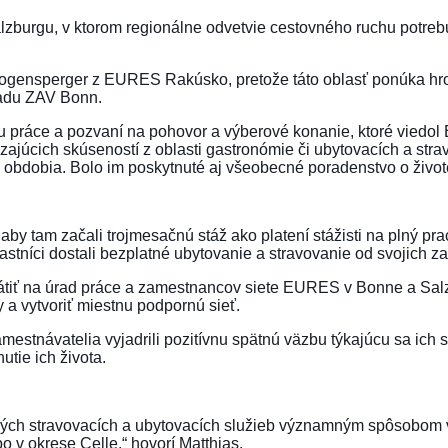
urgu, v ktorom regionálne odvetvie cestovného ruchu potrebuj
Bogensperger z EURES Rakúsko, pretože táto oblasť ponúka hro
radu ZAV Bonn.
adu práce a pozvaní na pohovor a výberové konanie, ktoré vie
úcich skúseností z oblasti gastronómie či ubytovacích a stravo
obdobia. Bolo im poskytnuté aj všeobecné poradenstvo o život
 aby tam začali trojmesačnú stáž ako platení stážisti na plný p
stníci dostali bezplatné ubytovanie a stravovanie od svojich z
brátiť na úrad práce a zamestnancov siete EURES v Bonne a Sal
 a vytvoriť miestnu podpornú sieť.
estnávatelia vyjadrili pozitívnu spätnú väzbu týkajúcu sa ich 
utie ich života.
ch stravovacích a ubytovacích služieb významným spôsobom vz
 v okrese Celle,“ hovorí Matthias.