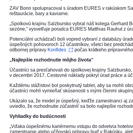
ZAV Bonn spolupracoval s úradom EURES v rakúskom Salzb
reštaurácie, bary a kaviarne.
„Spolkovú krajinu Salzbursko vybral náš kolega Gerhard 
sezóne,“ vysvetľuje poradca EURES Matthias Rauhut z ú
Potenciálni uchádzači boli vopred vybraní z databázy úr
úspešných pohovoroch 12 účastníkov, všetci bez predchádzaj
odbornej prípravy
Konfides
počas krátkeho prípravného 
„Najlepšie rozhodnutie môjho života“
Účastníci sa presťahovali do spolkovej krajiny Salzbursko,
v decembri 2017. Cestovné náklady pokryl úrad práce a úča
Každému stážistovi bol poskytnutý tablet, aby sa mohli o
účastníci mohli vymieňať skúsenosti s inými členmi skupiny
Ukázalo sa, že model je úspešný, keďže zamestnanci aj zam
uviedlo, že rozhodnutie zúčastniť sa bolo najlepšie rozhodn
Vyhliadky do budúcnosti
„Vďaka úspešnému kariérnemu vstupu do odvetvia hotelový
zamestnanie alebo učňovskú prípravu buď v Rakúsku, alebo