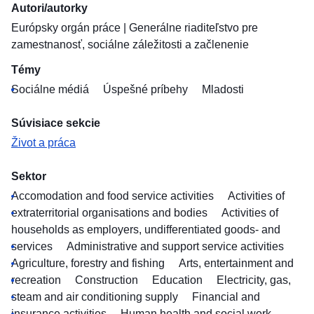
Autori/autorky
Európsky orgán práce
|
Generálne riaditeľstvo pre
zamestnanosť, sociálne záležitosti a začlenenie
Témy
Sociálne médiá
Úspešné príbehy
Mladosti
Súvisiace sekcie
Život a práca
Sektor
Accomodation and food service activities
Activities of
extraterritorial organisations and bodies
Activities of
households as employers, undifferentiated goods- and
services
Administrative and support service activities
Agriculture, forestry and fishing
Arts, entertainment and
recreation
Construction
Education
Electricity, gas,
steam and air conditioning supply
Financial and
insurance activities
Human health and social work