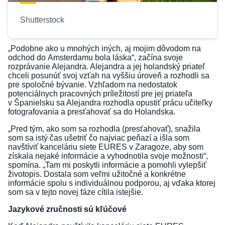
Shutterstock
„Podobne ako u mnohých iných, aj mojim dôvodom na
odchod do Amsterdamu bola láska“, začína svoje
rozprávanie Alejandra. Alejandra a jej holandský priateľ
chceli posunúť svoj vzťah na vyššiu úroveň a rozhodli sa
pre spoločné bývanie. Vzhľadom na nedostatok
potenciálnych pracovných príležitostí pre jej priateľa
v Španielsku sa Alejandra rozhodla opustiť prácu učiteľky
fotografovania a presťahovať sa do Holandska.
„Pred tým, ako som sa rozhodla (presťahovať), snažila
som sa istý čas ušetriť čo najviac peňazí a išla som
navštíviť kanceláriu siete EURES v Zaragoze, aby som
získala nejaké informácie a vyhodnotila svoje možnosti“,
spomína. „Tam mi poskytli informácie a pomohli vylepšiť
životopis. Dostala som veľmi užitočné a konkrétne
informácie spolu s individuálnou podporou, aj vďaka ktorej
som sa v tejto novej fáze cítila istejšie.
Jazykové zručnosti sú kľúčové