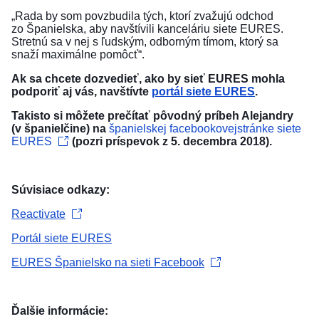
„Rada by som povzbudila tých, ktorí zvažujú odchod
zo Španielska, aby navštívili kanceláriu siete EURES.
Stretnú sa v nej s ľudským, odborným tímom, ktorý sa
snaží maximálne pomôcť“.
Ak sa chcete dozvedieť, ako by sieť EURES mohla
podporiť aj vás, navštívte
portál siete EURES
.
Takisto si môžete prečítať pôvodný príbeh Alejandry
(v španielčine) na
španielskej facebookovejstránke siete
EURES
(pozri príspevok z 5. decembra 2018).
Súvisiace odkazy:
Reactivate
Portál siete EURES
EURES Španielsko na sieti Facebook
Ďalšie informácie: