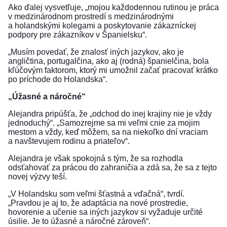
Ako ďalej vysvetľuje, „mojou každodennou rutinou je práca
v medzinárodnom prostredí s medzinárodnými
a holandskými kolegami a poskytovanie zákazníckej
podpory pre zákazníkov v Španielsku“.
„Musím povedať, že znalosť iných jazykov, ako je
angličtina, portugalčina, ako aj (rodná) španielčina, bola
kľúčovým faktorom, ktorý mi umožnil začať pracovať krátko
po príchode do Holandska“.
„Úžasné a náročné“
Alejandra pripúšťa, že „odchod do inej krajiny nie je vždy
jednoduchý“. „Samozrejme sa mi veľmi cnie za mojim
mestom a vždy, keď môžem, sa na niekoľko dní vraciam
a navštevujem rodinu a priateľov“.
Alejandra je však spokojná s tým, že sa rozhodla
odsťahovať za prácou do zahraničia a zdá sa, že sa z tejto
novej výzvy teší.
„V Holandsku som veľmi šťastná a vďačná“, tvrdí.
„Pravdou je aj to, že adaptácia na nové prostredie,
hovorenie a učenie sa iných jazykov si vyžaduje určité
úsilie. Je to úžasné a náročné zároveň“.