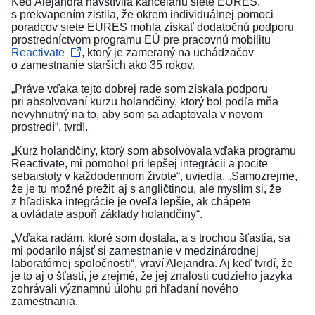
Keď Alejandra navštívila kanceláriu siete EURES,
s prekvapením zistila, že okrem individuálnej pomoci
poradcov siete EURES mohla získať dodatočnú podporu
prostredníctvom programu EÚ pre pracovnú mobilitu
Reactivate
, ktorý je zameraný na uchádzačov
o zamestnanie starších ako 35 rokov.
„Práve vďaka tejto dobrej rade som získala podporu
pri absolvovaní kurzu holandčiny, ktorý bol podľa mňa
nevyhnutný na to, aby som sa adaptovala v novom
prostredí“, tvrdí.
„Kurz holandčiny, ktorý som absolvovala vďaka programu
Reactivate, mi pomohol pri lepšej integrácii a pocite
sebaistoty v každodennom živote“, uviedla. „Samozrejme,
že je tu možné prežiť aj s angličtinou, ale myslím si, že
z hľadiska integrácie je oveľa lepšie, ak chápete
a ovládate aspoň základy holandčiny“.
„Vďaka radám, ktoré som dostala, a s trochou šťastia, sa
mi podarilo nájsť si zamestnanie v medzinárodnej
laboratórnej spoločnosti“, vraví Alejandra. Aj keď tvrdí, že
je to aj o šťastí, je zrejmé, že jej znalosti cudzieho jazyka
zohrávali významnú úlohu pri hľadaní nového
zamestnania.