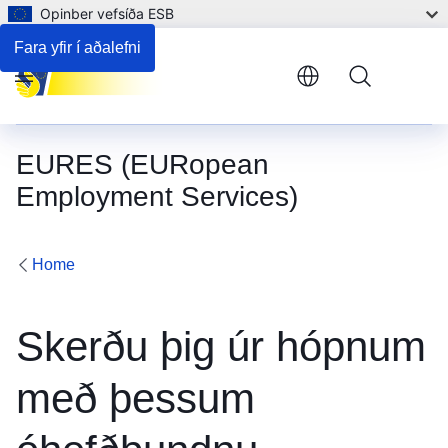
Opinber vefsíða ESB
Fara yfir í aðalefni
Menu
EURES (EURopean
Employment Services)
Home
Skerðu þig úr hópnum
með þessum