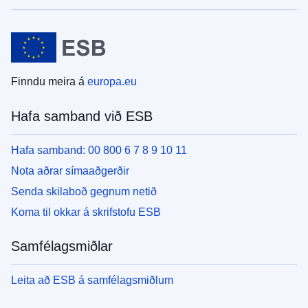
Finndu meira á
europa.eu
Hafa samband við ESB
Hafa samband: 00 800 6 7 8 9 10 11
Nota aðrar símaaðgerðir
Senda skilaboð gegnum netið
Koma til okkar á skrifstofu ESB
Samfélagsmiðlar
Leita að ESB á samfélagsmiðlum