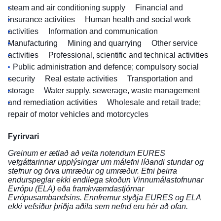
steam and air conditioning supply
Financial and
insurance activities
Human health and social work
activities
Information and communication
Manufacturing
Mining and quarrying
Other service
activities
Professional, scientific and technical activities
Public administration and defence; compulsory social
security
Real estate activities
Transportation and
storage
Water supply, sewerage, waste management
and remediation activities
Wholesale and retail trade;
repair of motor vehicles and motorcycles
Fyrirvari
Greinum er ætlað að veita notendum EURES
vefgáttarinnar upplýsingar um málefni líðandi stundar og
stefnur og örva umræður og umræður. Efni þeirra
endurspeglar ekki endilega skoðun Vinnumálastofnunar
Evrópu (ELA) eða framkvæmdastjórnar
Evrópusambandsins. Ennfremur styðja EURES og ELA
ekki vefsíður þriðja aðila sem nefnd eru hér að ofan.