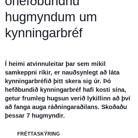
óhefðbundnu
hugmyndum um
kynningarbréf
Í heimi atvinnuleitar þar sem mikil
samkeppni ríkir, er nauðsynlegt að láta
kynningarbréfið þitt skera sig úr. Þó
hefðbundið kynningarbréf hafi kosti sína,
getur frumleg hugsun verið lykillinn að því
að fanga auga ráðningaraðilans. Skoðaðu
þessar 7 hugmyndir.
FRÉTTASKÝRING