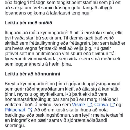
eða faglegri frásögn sem tengist beint starfinu sem þú ert
að sækja um. Vel samin frásögn getur fangað athygli
lesandans og koma á tafarlausri tengingu.
Leiktu þér með sniðið
Íhugaðu að móta kynningarbréfið þitt á einstöku sniði, eftir
því hvaða starf þú sækir um. Til dæmis gæti það verið
skrifað sem fréttatilkynning eða fréttagrein, þar sem talað er
um hvers vegna fyrirtækið ætti að velja þig. Þú gætir
jafnvel sett inn hnitmiðaðan vitnisburð eða tilvitnun frá
fyrrverandi vinnuveitanda, sem virkar sem smá meðmæli
sem leggur áherslu á hæfni þína.
Leiktu þér að hönnuninni
Breyttu kynningarbréfinu þínu í grípandi upplýsingamynd
sem gerir ráðningaraðilanum kleift að átta sig á kunnáttu
þinni, reynslu og styrkleikum. Þú þarft ekki að vera
hönnunarsérfræðingur, þar sem það eru margir leiðandi
verkfæri í boði á netinu, svo sem
Visme
,
Canva
og
Piktochart
. Að öðrum kosti skaltu íhuga að nota
bæklinga- eða bæklingshönnun, sem leyfir meira textaefni
en infografík en bætir samt við sjónrænt aðlaðandi
snertingu.