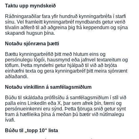
Taktu upp myndskeið
Ráðningaraðilar fara yfir hundruð kynningarbréfa í starfi
sínu. Vel framleitt kynningarbréf myndbands getur verið
tilvalin aðferð til að aðgreina þig frá keppendum og sýna
skapandi hugsun þína.
Notaðu sjónræna þætti
Bættu kynningarbréfið þitt með hlutum eins og
persónulegu lógói, hausmynd eða jafnvel textareitum og
töflum. Þetta myndefni getur hjálpað til við að brjóta
einhæfni texta og gera kynningarbréf þitt meira sjónrænt
aðlaðandi.
Notaðu vinkillinn á samfélagsmiðlum
Búðu til skáldaða prófílsíðu á samfélagsmiðlum í stíl við
palla eins LinkedIn eða X, þar sem afrek þín, færni og
persónueinkenni eru sýnd. Þetta fjöruga snið getur sýnt
fram á hæfileika þína á meðan þú bætir við nútímalegu
ívafi.
Búðu til „topp 10“ lista