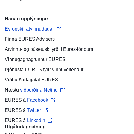
Nánari upplýsingar:
Evrópskir atvinnudagar
Finna
EURES Advisers
Atvinnu- og búsetuskilyrði
í Eures-löndum
Vinnugagnagrunnur
EURES
Þjónusta EURES fyrir
vinnuveitendur
Viðburðadagatal
EURES
Næstu
viðburðir á Netinu
EURES á
Facebook
EURES á
Twitter
EURES á
LinkedIn
Útgáfudagsetning