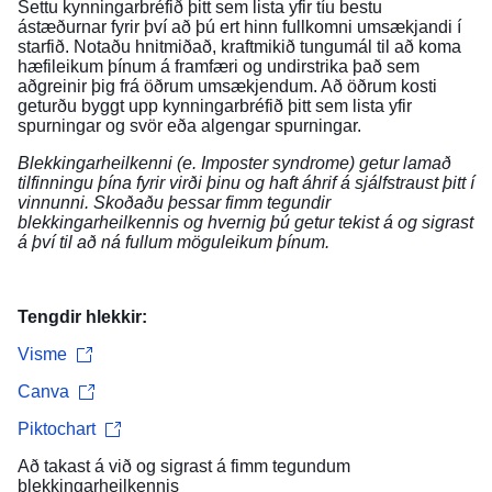
Settu kynningarbréfið þitt sem lista yfir tíu bestu
ástæðurnar fyrir því að þú ert hinn fullkomni umsækjandi í
starfið. Notaðu hnitmiðað, kraftmikið tungumál til að koma
hæfileikum þínum á framfæri og undirstrika það sem
aðgreinir þig frá öðrum umsækjendum. Að öðrum kosti
geturðu byggt upp kynningarbréfið þitt sem lista yfir
spurningar og svör eða algengar spurningar.
Blekkingarheilkenni (e. Imposter syndrome) getur lamað
tilfinningu þína fyrir virði þinu og haft áhrif á sjálfstraust þitt í
vinnunni.
Skoðaðu þessar fimm tegundir
blekkingarheilkennis
og hvernig þú getur tekist á og sigrast
á því til að ná fullum möguleikum þínum.
Tengdir hlekkir:
Visme
Canva
Piktochart
Að takast á við og sigrast á fimm tegundum
blekkingarheilkennis