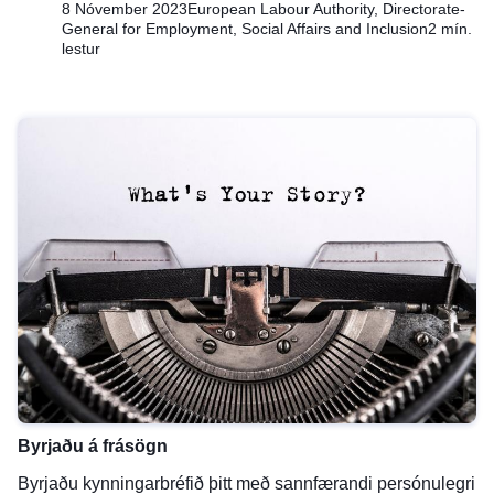
8 Nóvember 2023
European Labour Authority, Directorate-
General for Employment, Social Affairs and Inclusion
2 mín.
lestur
Byrjaðu á frásögn
Byrjaðu kynningarbréfið þitt með sannfærandi persónulegri