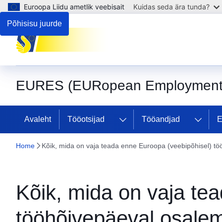
Euroopa Liidu ametlik veebisait
Kuidas seda ära tunda?
Põhisisu juurde
EURES (EURopean Employment 
Avaleht
Tööotsijad
Tööandjad
E
Home
Kõik, mida on vaja teada enne Euroopa (veebipõhisel) tö
Kõik, mida on vaja te
tööhõivepäeval osalem