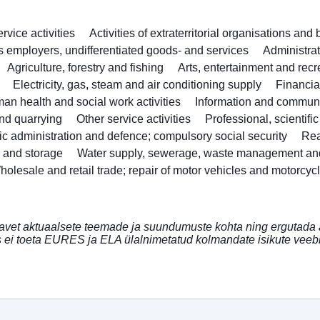
vice activities
Activities of extraterritorial organisations and
as employers, undifferentiated goods- and services
Administra
Agriculture, forestry and fishing
Arts, entertainment and recr
Electricity, gas, steam and air conditioning supply
Financia
an health and social work activities
Information and commun
nd quarrying
Other service activities
Professional, scientifi
ic administration and defence; compulsory social security
Rea
n and storage
Water supply, sewerage, waste management an
holesale and retail trade; repair of motor vehicles and motorcyc
avet aktuaalsete teemade ja suundumuste kohta ning ergutada a
ei toeta EURES ja ELA ülalnimetatud kolmandate isikute veebi