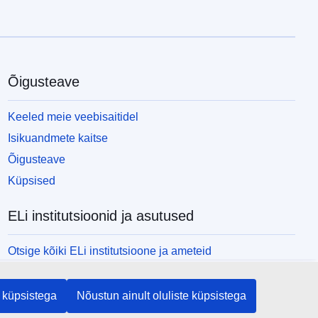
Õigusteave
Keeled meie veebisaitidel
Isikuandmete kaitse
Õigusteave
Küpsised
ELi institutsioonid ja asutused
Otsige kõiki ELi institutsioone ja ameteid
 küpsistega
Nõustun ainult oluliste küpsistega