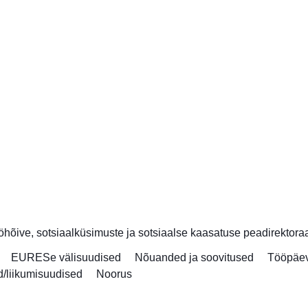
hõive, sotsiaalküsimuste ja sotsiaalse kaasatuse peadirektora
EURESe välisuudised
Nõuanded ja soovitused
Tööpäe
/liikumisuudised
Noorus