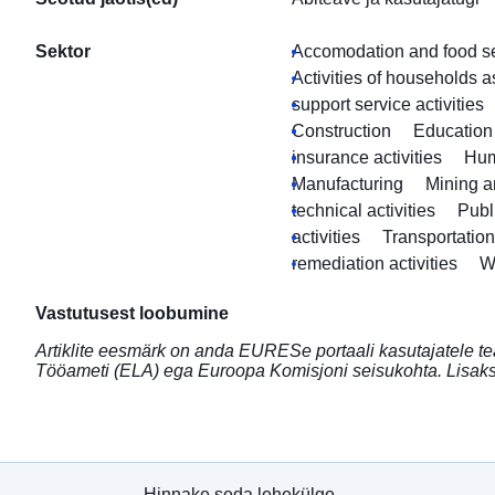
Sektor
Accomodation and food ser
Activities of households 
support service activities
Construction
Education
insurance activities
Hum
Manufacturing
Mining a
technical activities
Publ
activities
Transportatio
remediation activities
W
Vastutusest loobumine
Artiklite eesmärk on anda EURESe portaali kasutajatele te
Tööameti (ELA) ega Euroopa Komisjoni seisukohta. Lisaks 
Hinnake seda lehekülge