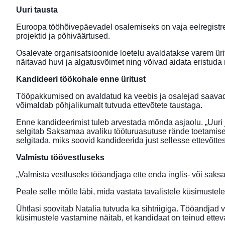
Uuri tausta
Euroopa tööhõivepäevadel osalemiseks on vaja eelregistreer
projektid ja põhiväärtused.
Osalevate organisatsioonide loetelu avaldatakse varem ürit
näitavad huvi ja algatusvõimet ning võivad aidata eristuda 
Kandideeri töökohale enne üritust
Tööpakkumised on avaldatud ka veebis ja osalejad saavad 
võimaldab põhjalikumalt tutvuda ettevõtete taustaga.
Enne kandideerimist tuleb arvestada mõnda asjaolu. „Uuri j
selgitab Saksamaa avaliku tööturuasutuse rände toetamise 
selgitada, miks soovid kandideerida just sellesse ettevõttes
Valmistu töövestluseks
„Valmista vestluseks tööandjaga ette enda inglis- või saksa
Peale selle mõtle läbi, mida vastata tavalistele küsimustele
Ühtlasi soovitab Natalia tutvuda ka sihtriigiga. Tööandjad
küsimustele vastamine näitab, et kandidaat on teinud etteva