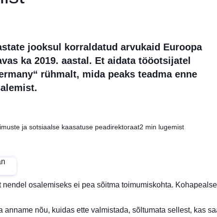
astate jooksul korraldatud arvukaid Euroopa
as ka 2019. aastal. Et aidata tööotsijatel
 Germany“ rühmalt, mida peaks teadma enne
alemist.
muste ja sotsiaalse kaasatuse peadirektoraat
2 min lugemist
nendel osalemiseks ei pea sõitma toimumiskohta. Kohapealsetel
anname nõu, kuidas ette valmistada, sõltumata sellest, kas sa