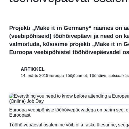
Projekti „Make it in Germany“ raames on a
(veebipõhiseid) tööhõivepäevi ja need on kav
valmistuda, küsisime projekti „Make it in
Euroopa veebipõhistel tööhõivepäevadel os
ARTIKKEL
14. märts 2019
Euroopa Tööjõuamet, Tööhõive, sotsiaalküsi
Euroopa veebipõhiste tööhõivepäevadega on parim see, et 
Euroopast.
Tööhõivepäeval osalemine võib olla raske ülesanne, seega 