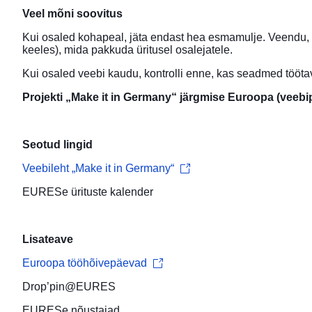
Veel mõni soovitus
Kui osaled kohapeal, jäta endast hea esmamulje. Veendu, et
keeles), mida pakkuda üritusel osalejatele.
Kui osaled veebi kaudu, kontrolli enne, kas seadmed töötav
Projekti „Make it in Germany“ järgmise Euroopa (veeb
Seotud lingid
Veebileht „Make it in Germany“
EURESe ürituste kalender
Lisateave
Euroopa tööhõivepäevad
Drop’pin@EURES
EURESe
nõustajad