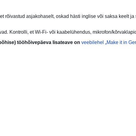
 rõivastud asjakohaselt, oskad hästi inglise või saksa keelt ja 
ad. Kontrolli, et Wi-Fi- või kaabelühendus, mikrofon/kõrvaklapid
ipõhise) tööhõivepäeva lisateave on
veebilehel „Make it in G