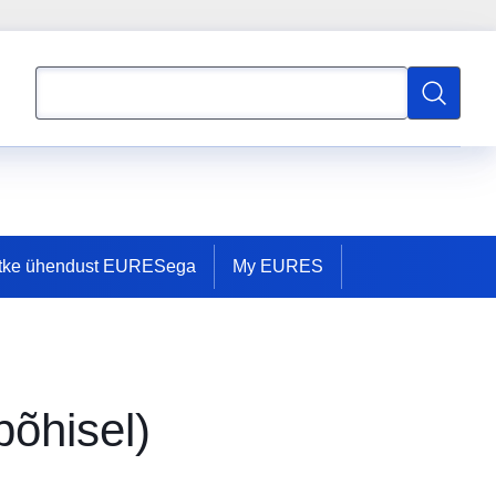
Otsing
Otsing
tke ühendust EURESega
My EURES
põhisel)