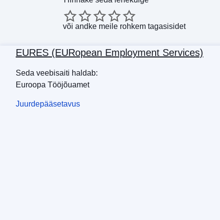
või
andke meile rohkem tagasisidet
EURES (EURopean Employment Services)
Seda veebisaiti haldab:
Euroopa Tööjõuamet
Juurdepääsetavus