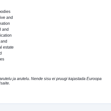
 bodies
tive and
eation
l and
ication
c and
l estate
d
les
rutelu ja arutelu. Nende sisu ei pruugi kajastada Euroopa
saite.