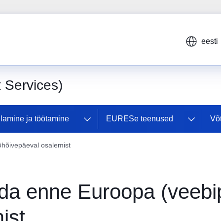
eesti
Services)
lamine ja töötamine
EURESe teenused
Võ
öhõivepäeval osalemist
ada enne Euroopa (veebi
ist