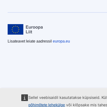
Lisateavet leiate aadressil
europa.eu
Sellel veebisaidil kasutatakse küpsiseid. K
või klõpsake mis tahes l
põhimõtete lehekülge