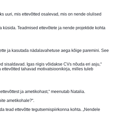
s uuri, mis ettevõtted osalevad, mis on nende olulised
da küsida. Teadmised ettevõtete ja nende projektide kohta
ette ja kasutada nädalavahetuse aega kõige paremini. See
d sisaldavad. Igas riigis võidakse CVs nõuda eri asju,“
tevõtted tahavad motivatsioonikirja, milles tuleb
ettevõttest ja ametikohast,“ meenutab Natalia.
bite ametikohale?“.
ida tead ettevõtte tegutsemispiirkonna kohta. „Nendele