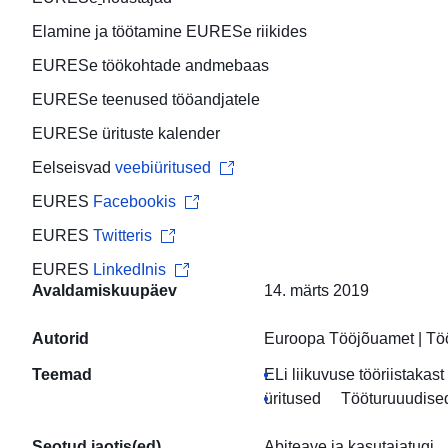
Elamine ja töötamine
EURESe riikides
EURESe
töökohtade andmebaas
EURESe teenused
tööandjatele
EURESe
ürituste kalender
Eelseisvad
veebiüritused
EURES
Facebookis
EURES
Twitteris
EURES
LinkedInis
Avaldamiskuupäev
14. märts 2019
Autorid
Euroopa Tööjõuamet
|
Töö
Teemad
ELi liikuvuse tööriistakast
üritused
Tööturuuudised
Seotud jaotis(ed)
Abiteave ja kasutajatugi