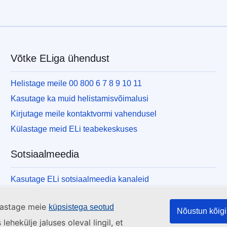
Võtke ELiga ühendust
Helistage meile 00 800 6 7 8 9 10 11
Kasutage ka muid helistamisvõimalusi
Kirjutage meile kontaktvormi vahendusel
Külastage meid ELi teabekeskuses
Sotsiaalmeedia
Kasutage ELi sotsiaalmeedia kanaleid
ülastage meie
küpsistega seotud
Nõustun kõigi
ehekülje jaluses oleval lingil, et