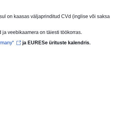
sul on kaasas väljaprinditud CVd (inglise või saksa
 ja veebikaamera on täiesti töökorras.
ermany“
ja
EURESe ürituste kalendris
.