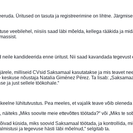
uda. Üritused on tasuta ja registreerimine on lihtne. Järgmisek
use veebilehel, niisiis saad läbi mõelda, kellega rääkida ja mi
massist.
neile kandideerida enne üritust. Nii saad kavandada tegevust 
ärele, milliseid CVsid Saksamaal kasutatakse ja mis teavet nee
keskuse nõustaja Natalia Giménez Pérez. Ta lisab: „Saksamaa et
se ja just sellele töökohale.“
keelne lühitutvustus. Pea meeles, et vajalik teave võib oleneda 
, näiteks „Miks soovite meie ettevõttes töötada?“ või „Miks te so
 võivad küsida, miks soovid Saksamaal töötada, ja kontrollida, m
lmistusi ja tegevuse hästi läbi mõelnud,“ selgitab ta.