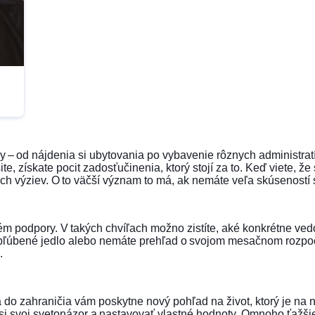
– od nájdenia si ubytovania po vybavenie rôznych administratívn
e, získate pocit zadosťučinenia, ktorý stojí za to. Keď viete, ž
ných výziev. O to väčší význam to má, ak nemáte veľa skúsenos
ém podpory. V takých chvíľach možno zistíte, aké konkrétne vedo
bľúbené jedlo alebo nemáte prehľad o svojom mesačnom rozpočte. 
i.
do zahraničia vám poskytne nový pohľad na život, ktorý je na n
si svoj svetonázor a nastavovať vlastné hodnoty. Omnoho ťažšie s