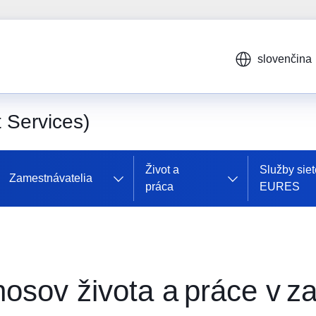
slovenčina
Services)
Život a
Služby siet
Zamestnávatelia
práca
EURES
osov života a práce v za