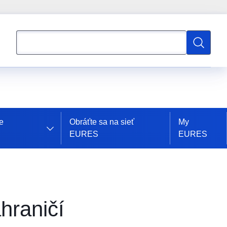
Vyhľadávanie
Vyhľadáv
e
Obráťte sa na sieť
My
EURES
EURES
hraničí