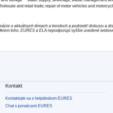
holesale and retail trade; repair of motor vehicles and motorcyc
ácie o aktuálnych témach a trendoch a podnietiť diskusiu a di
Okrem toho, EURES a ELA nepodporujú vyššie uvedené webové st
Kontakt
Kontaktujte sa s helpdeskom EURES
Chat s poradcami EURES