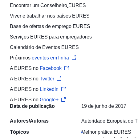
Encontrar um
Conselheiro
EURES
Viver e trabalhar
nos países EURES
Base de ofertas de emprego
EURES
Serviços EURES para
empregadores
Calendário de Eventos
EURES
Próximos
eventos em linha
A EURES no
Facebook
A EURES no
Twitter
A EURES no
LinkedIn
A EURES no
Google+
Data de publicação
19 de junho de 2017
Autores/Autoras
Autoridade Europeia do T
Tópicos
Melhor prática EURES