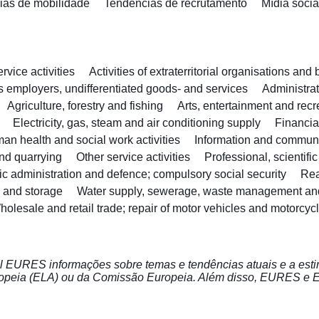
cias de mobilidade
Tendências de recrutamento
Mídia socia
vice activities
Activities of extraterritorial organisations and
as employers, undifferentiated goods- and services
Administra
Agriculture, forestry and fishing
Arts, entertainment and recr
Electricity, gas, steam and air conditioning supply
Financia
an health and social work activities
Information and commun
nd quarrying
Other service activities
Professional, scientifi
ic administration and defence; compulsory social security
Rea
n and storage
Water supply, sewerage, waste management an
holesale and retail trade; repair of motor vehicles and motorcyc
tal EURES informações sobre temas e tendências atuais e a esti
ropeia (ELA) ou da Comissão Europeia. Além disso, EURES e 