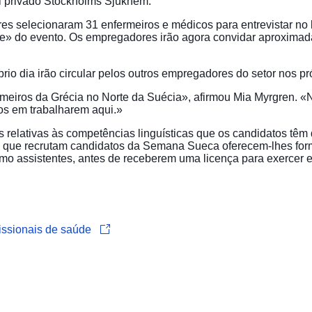
al privado Stockholms Sjukhem.
s selecionaram 31 enfermeiros e médicos para entrevistar no 
» do evento. Os empregadores irão agora convidar aproximad
rio dia irão circular pelos outros empregadores do setor nos p
eiros da Grécia no Norte da Suécia», afirmou Mia Myrgren. «N
gos em trabalharem aqui.»
 relativas às competências linguísticas que os candidatos têm
 que recrutam candidatos da Semana Sueca oferecem-lhes for
omo assistentes, antes de receberem uma licença para exercer 
issionais de saúde