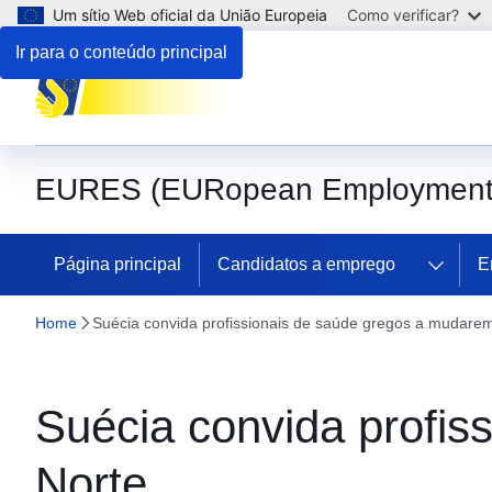
Um sítio Web oficial da União Europeia
Como verificar?
Ir para o conteúdo principal
EURES (EURopean Employment 
Página principal
Candidatos a emprego
E
Home
Suécia convida profissionais de saúde gregos a mudarem
Suécia convida profis
Norte