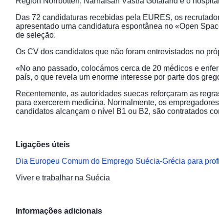
Region Norrbotten, Närhälsan Västra Götaland e o hospit
Das 72 candidaturas recebidas pela EURES, os recrutadore
apresentado uma candidatura espontânea no «Open Space
de seleção.
Os CV dos candidatos que não foram entrevistados no próp
«No ano passado, colocámos cerca de 20 médicos e enferm
país, o que revela um enorme interesse por parte dos gre
Recentemente, as autoridades suecas reforçaram as regras
para exercerem medicina. Normalmente, os empregadores
candidatos alcançam o nível B1 ou B2, são contratados c
Ligações úteis
Dia Europeu Comum do Emprego Suécia-Grécia para prof
Viver e trabalhar na Suécia
Informações adicionais