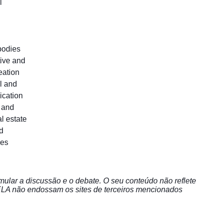
l
 bodies
tive and
eation
l and
ication
c and
l estate
d
les
mular a discussão e o debate. O seu conteúdo não reflete
ELA não endossam os sites de terceiros mencionados