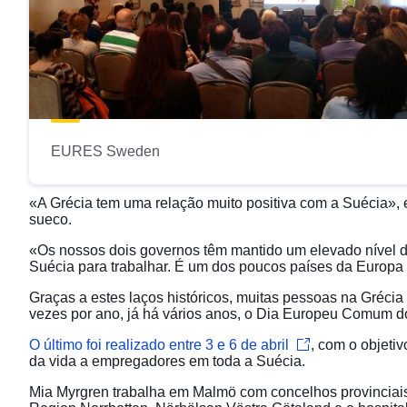
EURES Sweden
«A Grécia tem uma relação muito positiva com a Suécia»
sueco.
«Os nossos dois governos têm mantido um elevado nível d
Suécia para trabalhar. É um dos poucos países da Europa 
Graças a estes laços históricos, muitas pessoas na Gréci
vezes por ano, já há vários anos, o Dia Europeu Comum 
O último foi realizado entre 3 e 6 de abril
, com o objeti
da vida a empregadores em toda a Suécia.
Mia Myrgren trabalha em Malmö com concelhos provinciais 