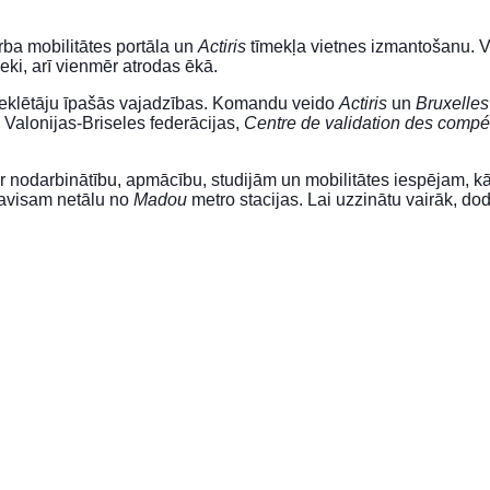
ba mobilitātes portāla un
Actiris
tīmekļa vietnes izmantošanu. Vie
eki, arī vienmēr atrodas ēkā.
pmeklētāju īpašās vajadzības. Komandu veido
Actiris
un
Bruxelles
, Valonijas-Briseles federācijas,
Centre de validation des comp
par nodarbinātību, apmācību, studijām un mobilitātes iespējam, 
pavisam netālu no
Madou
metro stacijas. Lai uzzinātu vairāk, dod