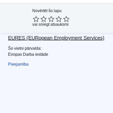
Novērtēt šo lapu
vai
sniegt atsauksmi
EURES (EURopean Employment Services)
Šo vietni pārvalda:
Eiropas Darba iestāde
Pieejamība