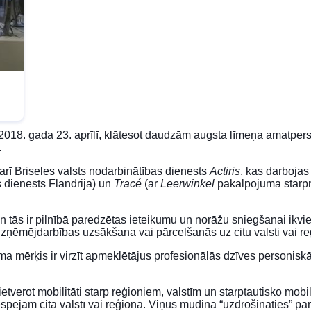
 2018. gada 23. aprīlī, klātesot daudzām augsta līmeņa amatpers
.
arī Briseles valsts nodarbinātības dienests
Actiris
, kas darboja
 dienests Flandrijā) un
Tracé
(ar
Leerwinkel
pakalpojuma starpn
 un tās ir pilnībā paredzētas ieteikumu un norāžu sniegšanai i
 uzņēmējdarbības uzsākšana vai pārcelšanās uz citu valsti vai re
a mērķis ir virzīt apmeklētājus profesionālās dzīves personiskā “
tverot mobilitāti starp reģioniem, valstīm un starptautisko mobili
espējām citā valstī vai reģionā. Viņus mudina “uzdrošināties” pār