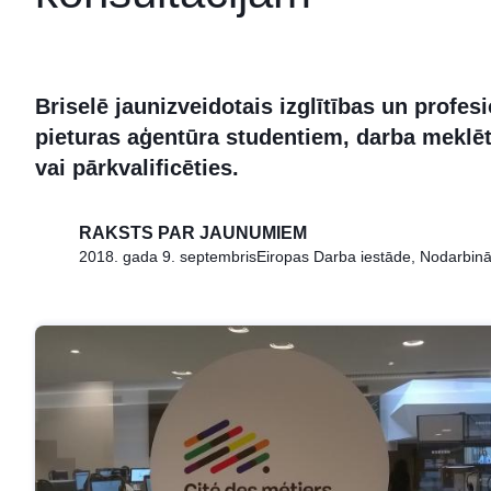
Briselē jaunizveidotais izglītības un profes
pieturas aģentūra studentiem, darba meklēt
vai pārkvalificēties.
RAKSTS PAR JAUNUMIEM
2018. gada 9. septembris
Eiropas Darba iestāde, Nodarbinātī