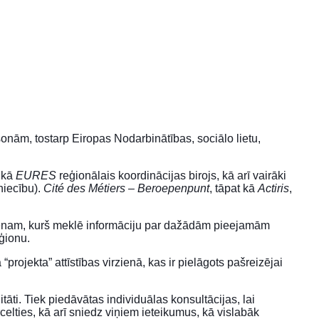
onām, tostarp Eiropas Nodarbinātības, sociālo lietu,
s kā
EURES
reģionālais koordinācijas birojs, kā arī vairāki
iecību).
Cité des Métiers – Beroepenpunt
, tāpat kā
Actiris
,
kvienam, kurš meklē informāciju par dažādām pieejamām
ģionu.
projekta” attīstības virzienā, kas ir pielāgots pašreizējai
tāti. Tiek piedāvātas individuālas konsultācijas, lai
celties, kā arī sniedz viņiem ieteikumus, kā vislabāk