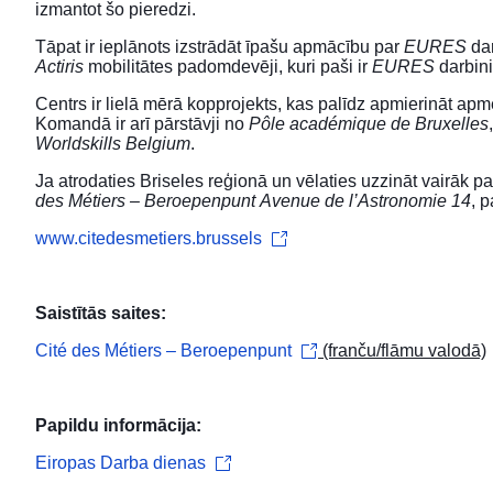
izmantot šo pieredzi.
Tāpat ir ieplānots izstrādāt īpašu apmācību par
EURES
dar
Actiris
mobilitātes padomdevēji, kuri paši ir
EURES
darbini
Centrs ir lielā mērā kopprojekts, kas palīdz apmierināt a
Komandā ir arī pārstāvji no
Pôle académique de Bruxelles
Worldskills Belgium
.
Ja atrodaties Briseles reģionā un vēlaties uzzināt vairāk 
des Métiers – Beroepenpunt
Avenue de l’Astronomie 14
, 
www.citedesmetiers.brussels
Saistītās saites:
Cité des Métiers – Beroepenpunt
(franču/flāmu valodā)
Papildu informācija:
Eiropas Darba dienas