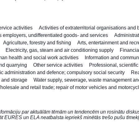
vice activities
Activities of extraterritorial organisations and
as employers, undifferentiated goods- and services
Administra
Agriculture, forestry and fishing
Arts, entertainment and recr
Electricity, gas, steam and air conditioning supply
Financia
an health and social work activities
Information and commun
nd quarrying
Other service activities
Professional, scientifi
ic administration and defence; compulsory social security
Rea
n and storage
Water supply, sewerage, waste management an
holesale and retail trade; repair of motor vehicles and motorcyc
m informāciju par aktuālām tēmām un tendencēm un rosinātu disku
lāt EURES un ELA neatbalsta iepriekš minētās trešo pušu tīmekļ