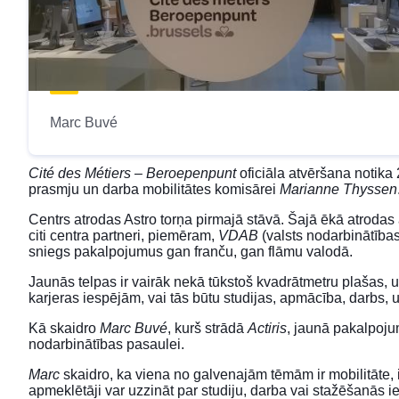
Marc Buvé
Cité des Métiers – Beroepenpunt
oficiāla atvēršana notika
prasmju un darba mobilitātes komisārei
Marianne Thyssen
Centrs atrodas Astro torņa pirmajā stāvā. Šajā ēkā atrodas 
citi centra partneri, piemēram,
VDAB
(valsts nodarbinātības
sniegs pakalpojumus gan franču, gan flāmu valodā.
Jaunās telpas ir vairāk nekā tūkstoš kvadrātmetru plašas,
karjeras iespējām, vai tās būtu studijas, apmācība, darbs,
Kā skaidro
Marc Buvé
, kurš strādā
Actiris
, jaunā pakalpojum
nodarbinātības pasaulei.
Marc
skaidro, ka viena no galvenajām tēmām ir mobilitāte, ie
apmeklētāji var uzzināt par studiju, darba vai stažēšanās i