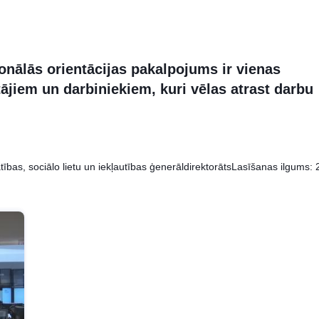
ionālās orientācijas pakalpojums ir vienas
ājiem un darbiniekiem, kuri vēlas atrast darbu
bas, sociālo lietu un iekļautības ģenerāldirektorāts
Lasīšanas ilgums: 