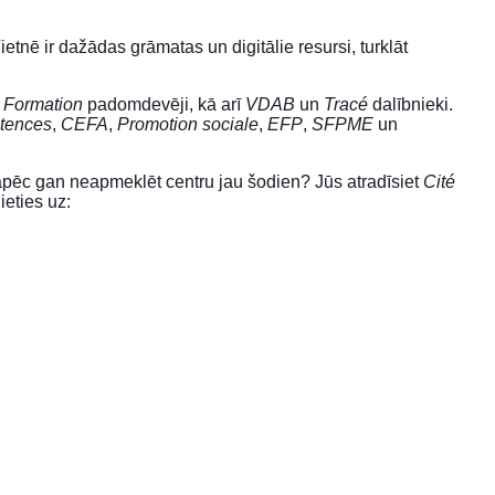
tnē ir dažādas grāmatas un digitālie resursi, turklāt
 Formation
padomdevēji, kā arī
VDAB
un
Tracé
dalībnieki.
étences
,
CEFA
,
Promotion sociale
,
EFP
,
SFPME
un
kāpēc gan neapmeklēt centru jau šodien? Jūs atradīsiet
Cité
ieties uz: