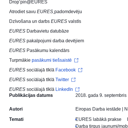
Drop’pin@EURES
Atrodiet savu
EURES
padomdevēju
Dzīvošana un darbs
EURES
valstīs
EURES
Darbavietu datubāze
EURES
pakalpojumi
darba devējiem
EURES
Pasākumu kalendārs
Turpmākie
pasākumi tiešsaistē
EURES
sociālajā tīklā
Facebook
EURES
sociālajā tīklā
Twitter
EURES
sociālajā tīklā
LinkedIn
Publikācijas datums
2018. gada 9. septembris
Autori
Eiropas Darba iestāde
|
N
Temati
EURES labākā prakse
Darba tirgus jaunumi/mobi