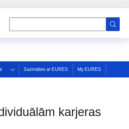
Meklēt
Meklēt
i
Sazināties ar EURES
My EURES
ndividuālām karjeras