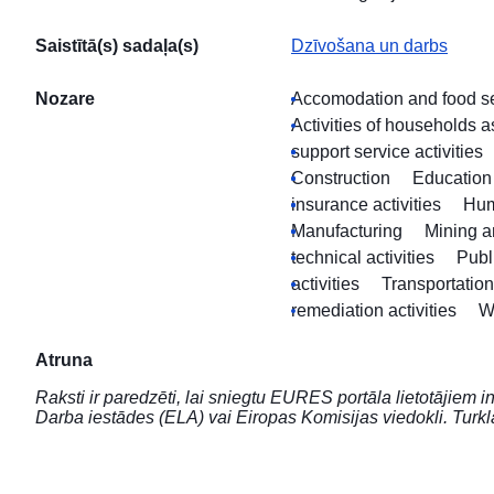
Saistītā(s) sadaļa(s)
Dzīvošana un darbs
Nozare
Accomodation and food ser
Activities of households 
support service activities
Construction
Education
insurance activities
Hum
Manufacturing
Mining a
technical activities
Publ
activities
Transportatio
remediation activities
W
Atruna
Raksti ir paredzēti, lai sniegtu EURES portāla lietotājie
Darba iestādes (ELA) vai Eiropas Komisijas viedokli. Turk