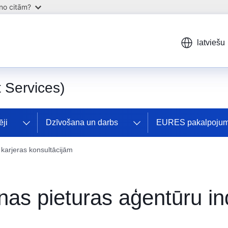
 no citām?
latviešu
Services)
ji
Dzīvošana un darbs
EURES pakalpojum
 karjeras konsultācijām
enas pieturas aģentūru i