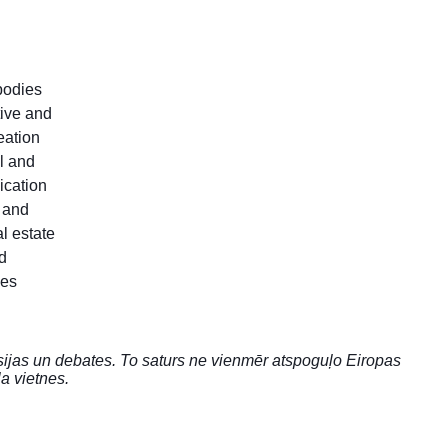
 bodies
tive and
eation
l and
ication
c and
l estate
d
les
sijas un debates. To saturs ne vienmēr atspoguļo Eiropas
a vietnes.