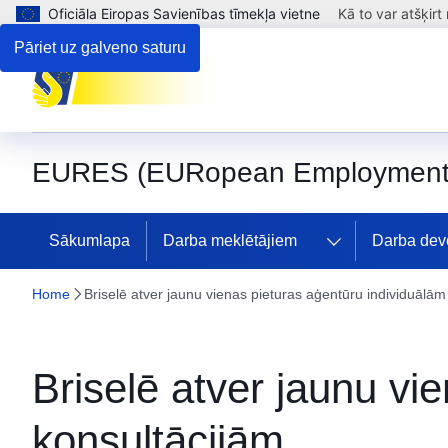
Oficiāla Eiropas Savienības tīmekļa vietne
Kā to var atšķirt
Pāriet uz galveno saturu
EURES (EURopean Employment 
Sākumlapa
Darba meklētājiem
Darba devē
Home
Briselē atver jaunu vienas pieturas aģentūru individuālām
Briselē atver jaunu vi
konsultācijām