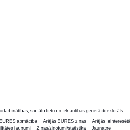
odarbinātības, sociālo lietu un iekļautības ģenerāldirektorāts
EURES apmācība
Ārējās EURES ziņas
Ārējās ieinteresēt
litātes jaunumi
Ziņas/ziņojumi/statistika
Jaunatne