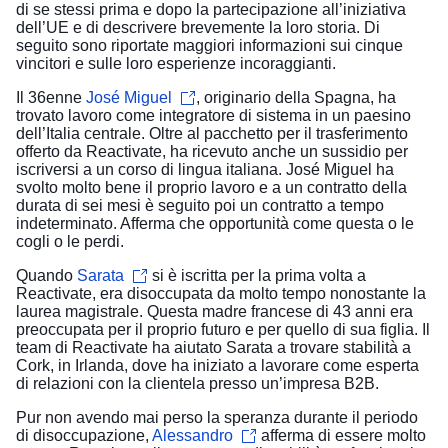
di se stessi prima e dopo la partecipazione all’iniziativa
dell’UE e di descrivere brevemente la loro storia. Di
seguito sono riportate maggiori informazioni sui cinque
vincitori e sulle loro esperienze incoraggianti.
Il 36enne
José Miguel
, originario della Spagna, ha
trovato lavoro come integratore di sistema in un paesino
dell’Italia centrale. Oltre al pacchetto per il trasferimento
offerto da Reactivate, ha ricevuto anche un sussidio per
iscriversi a un corso di lingua italiana. José Miguel ha
svolto molto bene il proprio lavoro e a un contratto della
durata di sei mesi è seguito poi un contratto a tempo
indeterminato. Afferma che opportunità come questa o le
cogli o le perdi.
Quando
Sarata
si è iscritta per la prima volta a
Reactivate, era disoccupata da molto tempo nonostante la
laurea magistrale. Questa madre francese di 43 anni era
preoccupata per il proprio futuro e per quello di sua figlia. Il
team di Reactivate ha aiutato Sarata a trovare stabilità a
Cork, in Irlanda, dove ha iniziato a lavorare come esperta
di relazioni con la clientela presso un’impresa B2B.
Pur non avendo mai perso la speranza durante il periodo
di disoccupazione,
Alessandro
afferma di essere molto