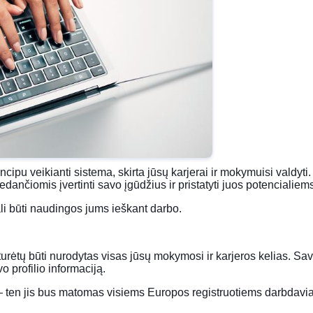
incipu veikianti sistema, skirta jūsų karjerai ir mokymuisi valdyti
nčiomis įvertinti savo įgūdžius ir pristatyti juos potencialie
li būti naudingos jums ieškant darbo.
e turėtų būti nurodytas visas jūsų mokymosi ir karjeros kelias. Sa
o profilio informaciją.
lu – ten jis bus matomas visiems Europos registruotiems darbdav