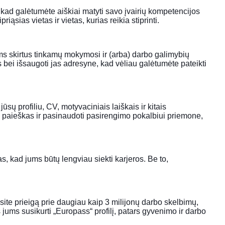
, kad galėtumėte aiškiai matyti savo įvairių kompetencijos
iąsias vietas ir vietas, kurias reikia stiprinti.
jums skirtus tinkamų mokymosi ir (arba) darbo galimybių
es bei išsaugoti jas adresyne, kad vėliau galėtumėte pateikti
ūsų profiliu, CV, motyvaciniais laiškais ir kitais
bo paieškas ir pasinaudoti pasirengimo pokalbiui priemone,
s, kad jums būtų lengviau siekti karjeros. Be to,
ite prieigą prie daugiau kaip 3 milijonų darbo skelbimų,
ums susikurti „Europass“ profilį, patars gyvenimo ir darbo