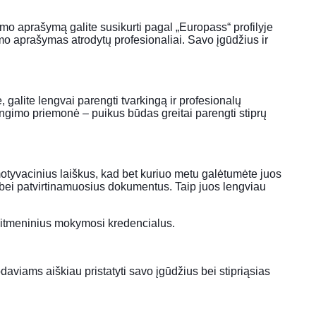
o aprašymą galite susikurti pagal „Europass“ profilyje
nimo aprašymas atrodytų profesionaliai. Savo įgūdžius ir
alite lengvai parengti tvarkingą ir profesionalų
ngimo priemonė – puikus būdas greitai parengti stiprų
otyvacinius laiškus, kad bet kuriuo metu galėtumėte juos
us bei patvirtinamuosius dokumentus. Taip juos lengviau
skaitmeninius mokymosi kredencialus.
daviams aiškiau pristatyti savo įgūdžius bei stipriąsias