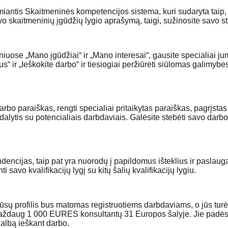
remiantis Skaitmeninės kompetencijos sistema, kuri sudaryta taip
o skaitmeninių įgūdžių lygio aprašymą, taigi, sužinosite savo stipr
rsniuose „Mano įgūdžiai“ ir „Mano interesai“, gausite specialiai 
s“ ir „Ieškokite darbo“ ir tiesiogiai peržiūrėti siūlomas galimyb
rbo paraiškas, rengti specialiai pritaikytas paraiškas, pagrįstas j
 dalytis su potencialiais darbdaviais. Galėsite stebėti savo dar
dencijas, taip pat yra nuorodų į papildomus išteklius ir paslauga
savo kvalifikacijų lygį su kitų šalių kvalifikacijų lygiu.
ūsų profilis bus matomas registruotiems darbdaviams, o jūs turės
u maždaug 1 000 EURES konsultantų 31 Europos šalyje. Jie padės j
galbą ieškant darbo.