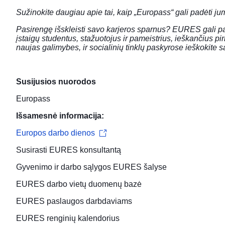
Sužinokite daugiau apie tai, kaip
„Europass“
gali padėti ju
Pasirengę išskleisti savo karjeros sparnus? EURES gali p
įstaigų studentus, stažuotojus ir pameistrius, ieškančius p
naujas galimybes, ir socialinių tinklų paskyrose ieškokite 
Susijusios nuorodos
Europass
Išsamesnė informacija:
Europos darbo dienos
Susirasti
EURES konsultantą
Gyvenimo ir darbo sąlygos
EURES šalyse
EURES
darbo vietų duomenų bazė
EURES paslaugos
darbdaviams
EURES
renginių kalendorius