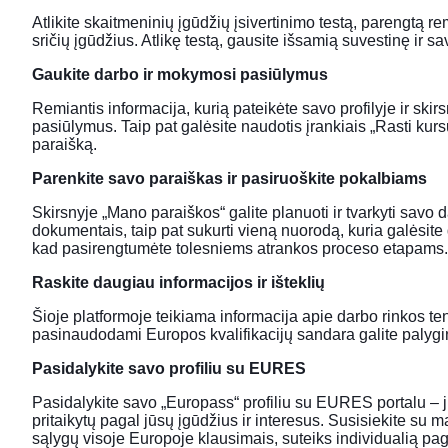
Atlikite skaitmeninių įgūdžių įsivertinimo testą, parengtą 
sričių įgūdžius. Atlikę testą, gausite išsamią suvestinę ir sav
Gaukite darbo ir mokymosi pasiūlymus
Remiantis informacija, kurią pateikėte savo profilyje ir ski
pasiūlymus. Taip pat galėsite naudotis įrankiais „Rasti kursu
paraišką.
Parenkite savo paraiškas ir pasiruoškite pokalbiams
Skirsnyje „Mano paraiškos“ galite planuoti ir tvarkyti savo da
dokumentais, taip pat sukurti vieną nuorodą, kuria galėsite
kad pasirengtumėte tolesniems atrankos proceso etapams.
Raskite daugiau informacijos ir išteklių
Šioje platformoje teikiama informacija apie darbo rinkos ten
pasinaudodami Europos kvalifikacijų sandara galite palyginti 
Pasidalykite savo profiliu su EURES
Pasidalykite savo „Europass“ profiliu su EURES portalu – j
pritaikytų pagal jūsų įgūdžius ir interesus. Susisiekite s
sąlygų visoje Europoje klausimais, suteiks individualią pa