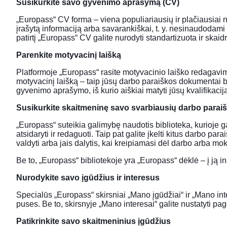
Susikurkite savo gyvenimo aprašymą (CV)
„Europass“ CV forma – viena populiariausių ir plačiausiai
įrašytą informaciją arba savarankiškai, t. y. nesinaudodami 
patirtį „Europass“ CV galite nurodyti standartizuota ir ska
Parenkite motyvacinį laišką
Platformoje „Europass“ rasite motyvacinio laiško redagavi
motyvacinį laišką – taip jūsų darbo paraiškos dokumentai b
gyvenimo aprašymo, iš kurio aiškiai matyti jūsų kvalifikacija i
Susikurkite skaitmeninę savo svarbiausių darbo para
„Europass“ suteikia galimybę naudotis biblioteka, kurioje
atsidaryti ir redaguoti. Taip pat galite įkelti kitus darbo
valdyti arba jais dalytis, kai kreipiamasi dėl darbo arba m
Be to, „Europass“ bibliotekoje yra „Europass“ dėklė – į ją 
Nurodykite savo įgūdžius ir interesus
Specialūs „Europass“ skirsniai „Mano įgūdžiai“ ir „Mano inte
puses. Be to, skirsnyje „Mano interesai“ galite nustatyti p
Patikrinkite savo skaitmeninius įgūdžius