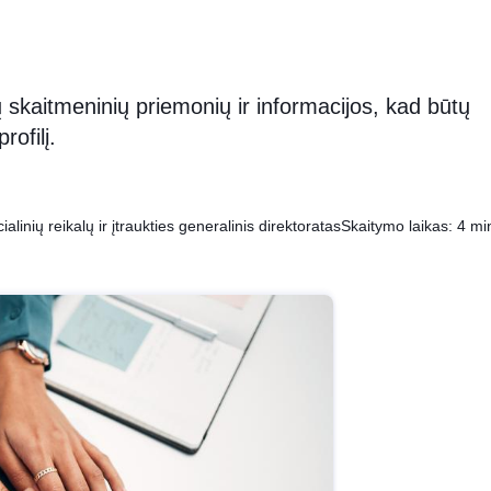
skaitmeninių priemonių ir informacijos, kad būtų
rofilį.
linių reikalų ir įtraukties generalinis direktoratas
Skaitymo laikas: 4 mi