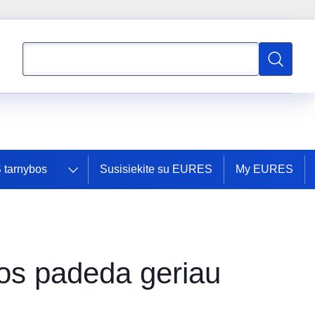
Paieška
Paieška
tarnybos
Susisiekite su EURES
My EURES
os padeda geriau