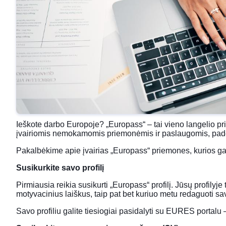
Ieškote darbo Europoje?
„Europass“
– tai vieno langelio pr
įvairiomis nemokamomis priemonėmis ir paslaugomis, padeda
Pakalbėkime apie įvairias „Europass“ priemones, kurios ga
Susikurkite savo profilį
Pirmiausia reikia susikurti „Europass“ profilį. Jūsų profilyj
motyvacinius laiškus, taip pat bet kuriuo metu redaguoti sav
Savo profiliu galite tiesiogiai pasidalyti su EURES porta