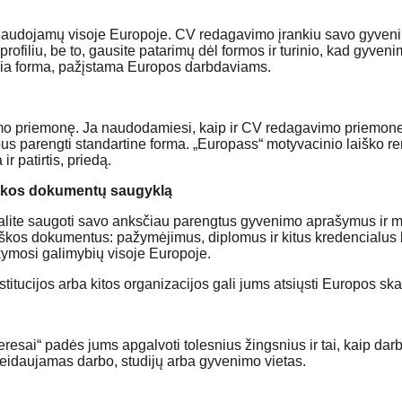
 naudojamų visoje Europoje. CV redagavimo įrankiu savo gyvenim
profiliu, be to, gausite patarimų dėl formos ir turinio, kad gyve
idria forma, pažįstama Europos darbdaviams.
mo priemonę. Ja naudodamiesi, kaip ir CV redagavimo priemone, g
us parengti standartine forma. „Europass“ motyvacinio laiško re
r patirtis, priedą.
iškos dokumentų saugyklą
 galite saugoti savo anksčiau parengtus gyvenimo aprašymus ir m
 paraiškos dokumentus: pažymėjimus, diplomus ir kitus kredencial
okymosi galimybių visoje Europoje.
institucijos arba kitos organizacijos gali jums atsiųsti Europos 
resai“ padės jums apgalvoti tolesnius žingsnius ir tai, kaip darb
ageidaujamas darbo, studijų arba gyvenimo vietas.