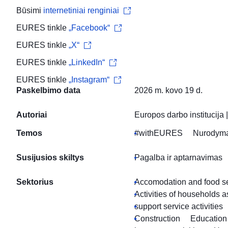
Būsimi
internetiniai renginiai
EURES tinkle
„Facebook“
EURES tinkle
„X“
EURES tinkle
„LinkedIn“
EURES tinkle
„Instagram“
Paskelbimo data
2026 m. kovo 19 d.
Autoriai
Europos darbo institucija
Temos
#withEURES
Nurodymai
Susijusios skiltys
Pagalba ir aptarnavimas
Sektorius
Accomodation and food ser
Activities of households 
support service activities
Construction
Education