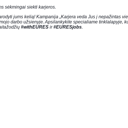
ms sėkmingai siekti karjeros.
arodyti jums kelią! Kampanija
„Karjera veda Jus į nepažintas vie
irmojo darbo užsienyje. Apsilankykite specialiame tinklalapyje, k
saitažodžių
#withEURES
ir
#EURESjobs
.