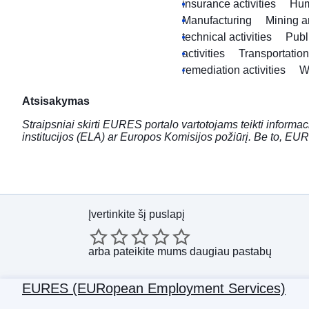
insurance activities
Hum
Manufacturing
Mining a
technical activities
Publ
activities
Transportatio
remediation activities
W
Atsisakymas
Straipsniai skirti EURES portalo vartotojams teikti informac
institucijos (ELA) ar Europos Komisijos požiūrį. Be to, EUR
Įvertinkite šį puslapį
arba
pateikite mums daugiau pastabų
EURES (EURopean Employment Services)