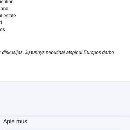
ication
c and
l estate
d
les
ir diskusijas. Jų turinys nebūtinai atspindi Europos darbo
Apie mus