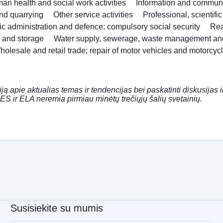
an health and social work activities
Information and commun
nd quarrying
Other service activities
Professional, scientifi
ic administration and defence; compulsory social security
Rea
n and storage
Water supply, sewerage, waste management an
holesale and retail trade; repair of motor vehicles and motorcyc
iją apie aktualias temas ir tendencijas bei paskatinti diskusijas 
ES ir ELA neremia pirmiau minėtų trečiųjų šalių svetainių.
Susisiekite su mumis