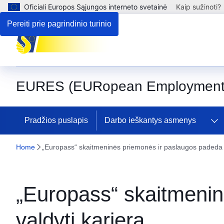
Oficiali Europos Sąjungos interneto svetainė
Kaip sužinoti?
Pereiti prie pagrindinio turinio
EURES (EURopean Employment 
Pradžios puslapis
Darbo ieškantys asmenys
Home
„Europass“ skaitmeninės priemonės ir paslaugos padeda g
„Europass“ skaitmenin
valdyti karjerą