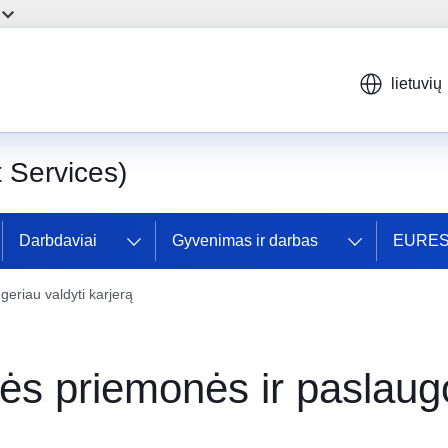
lietuvių
Services)
Darbdaviai
Gyvenimas ir darbas
EURES 
eriau valdyti karjerą
ės priemonės ir paslaug