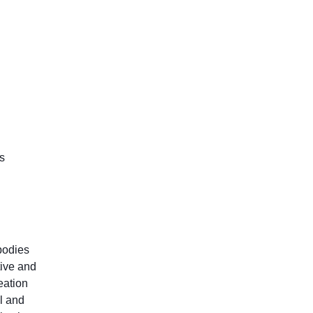
as
 bodies
tive and
eation
l and