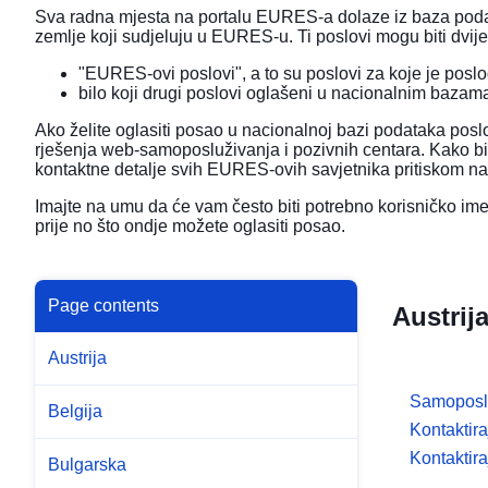
Sva radna mjesta na portalu EURES-a dolaze iz baza podat
zemlje koji sudjeluju u EURES-u. Ti poslovi mogu biti dvije
"EURES-ovi poslovi", a to su poslovi za koje je poslo
bilo koji drugi poslovi oglašeni u nacionalnim baza
Ako želite oglasiti posao u nacionalnoj bazi podataka posl
rješenja web-samoposluživanja i pozivnih centara. Kako biste
kontaktne detalje svih EURES-ovih savjetnika pritiskom n
Imajte na umu da će vam često biti potrebno korisničko ime
prije no što ondje možete oglasiti posao.
Page contents
Austrij
Austrija
Samoposl
Belgija
Kontaktir
Kontaktira
Bulgarska