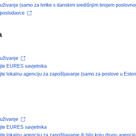
živanje (samo za tvrtke s danskim središnjim brojem poslovnog
 poslodavce
a
uživanje
ajte EURES savjetnika
jte lokalnu agenciju za zapošljavanje (samo za poslove u Estoni
uživanje
ajte EURES savjetnika
jte lokalnu agenciju za zapošljavanje ili bilo koju drugu agenci