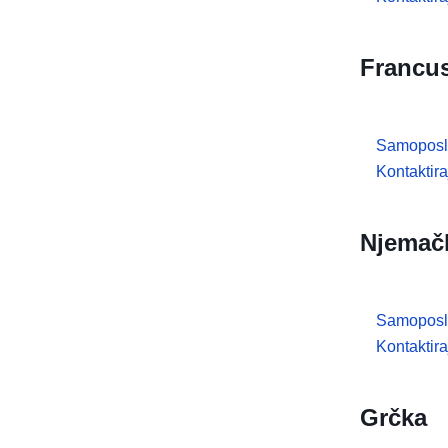
Francu
Samoposl
Kontaktir
Njemač
Samoposl
Kontaktira
Grčka