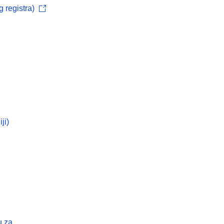
 registra)
ji)
ju za…