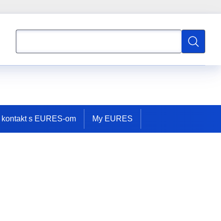
Pretraživanje
Pretraživ
u kontakt s EURES-om
My EURES