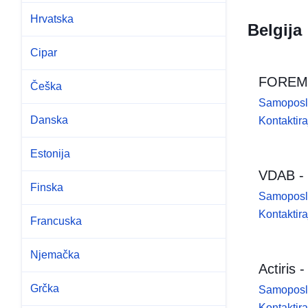
Hrvatska
Belgija
Cipar
FOREM - 
Češka
Samoposl
Danska
Kontaktir
Estonija
VDAB - 
Finska
Samoposl
Kontaktir
Francuska
Njemačka
Actiris 
Grčka
Samoposl
Kontaktir