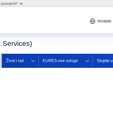
provjeriti?
hrvatski
Services)
Život i rad
EURES-ove usluge
Stupite 