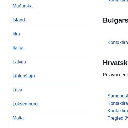
Mađarska
Bulgar
Island
Irka
Kontaktir
Italija
Hrvatsk
Latvija
Pozivni cen
Lihtenštajn
Litva
Samoposl
Kontaktir
Luksemburg
Kontaktira
Malta
Pregled J