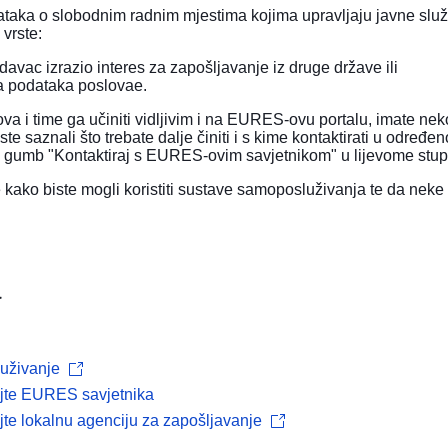
aka o slobodnim radnim mjestima kojima upravljaju javne služb
 vrste:
davac izrazio interes za zapošljavanje iz druge države ili
ma podataka poslovae.
ova i time ga učiniti vidljivim i na EURES-ovu portalu, imate n
 saznali što trebate dalje činiti i s kime kontaktirati u određe
a gumb "Kontaktiraj s EURES-ovim savjetnikom" u lijevome stup
 kako biste mogli koristiti sustave samoposluživanja te da neke 
a
uživanje
ajte EURES savjetnika
jte lokalnu agenciju za zapošljavanje