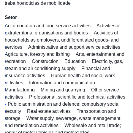
trabalho/notícias de mobilidade
Setor
Accomodation and food service activities
Activities of
extraterritorial organisations and bodies
Activities of
households as employers, undifferentiated goods- and
services
Administrative and support service activities
Agriculture, forestry and fishing
Arts, entertainment and
recreation
Construction
Education
Electricity, gas,
steam and air conditioning supply
Financial and
insurance activities
Human health and social work
activities
Information and communication
Manufacturing
Mining and quarrying
Other service
activities
Professional, scientific and technical activities
Public administration and defence; compulsory social
security
Real estate activities
Transportation and
storage
Water supply, sewerage, waste management
and remediation activities
Wholesale and retail trade;
repair of motor vehicles and motorcycles