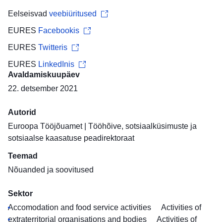
Eelseisvad
veebiüritused
EURES
Facebookis
EURES
Twitteris
EURES
LinkedInis
Avaldamiskuupäev
22. detsember 2021
Autorid
Euroopa Tööjõuamet
|
Tööhõive, sotsiaalküsimuste ja
sotsiaalse kaasatuse peadirektoraat
Teemad
Nõuanded ja soovitused
Sektor
Accomodation and food service activities
Activities of
extraterritorial organisations and bodies
Activities of