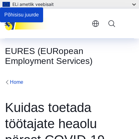
ELi ametlik veebisait
Põhisisu juurde
Menu
EURES (EURopean
Employment Services)
Home
Kuidas toetada
töötajate heaolu