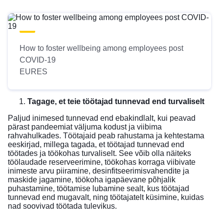
How to foster wellbeing among employees post
COVID-19
EURES
Tagage, et teie töötajad tunnevad end turvaliselt
Paljud inimesed tunnevad end ebakindlalt, kui peavad
pärast pandeemiat väljuma kodust ja viibima
rahvahulkades. Töötajaid peab rahustama ja kehtestama
eeskirjad, millega tagada, et töötajad tunnevad end
töötades ja töökohas turvaliselt. See võib olla näiteks
töölaudade reserveerimine, töökohas korraga viibivate
inimeste arvu piiramine, desinfitseerimisvahendite ja
maskide jagamine, töökoha igapäevane põhjalik
puhastamine, töötamise lubamine sealt, kus töötajad
tunnevad end mugavalt, ning töötajatelt küsimine, kuidas
nad soovivad töötada tulevikus.