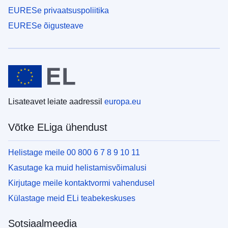
EURESe privaatsuspoliitika
EURESe õigusteave
Lisateavet leiate aadressil
europa.eu
Võtke ELiga ühendust
Helistage meile 00 800 6 7 8 9 10 11
Kasutage ka muid helistamisvõimalusi
Kirjutage meile kontaktvormi vahendusel
Külastage meid ELi teabekeskuses
Sotsiaalmeedia