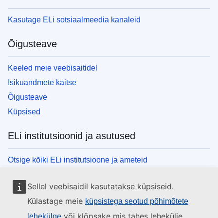
Kasutage ELi sotsiaalmeedia kanaleid
Õigusteave
Keeled meie veebisaitidel
Isikuandmete kaitse
Õigusteave
Küpsised
ELi institutsioonid ja asutused
Otsige kõiki ELi institutsioone ja ameteid
Sellel veebisaidil kasutatakse küpsiseid.
Külastage meie
küpsistega seotud põhimõtete
või klõpsake mis tahes lehekülje
lehekülge