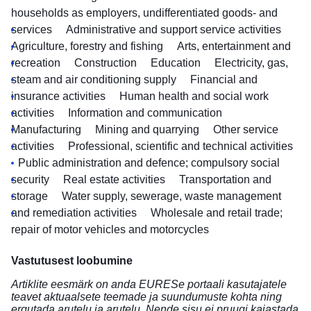
households as employers, undifferentiated goods- and
services
Administrative and support service activities
Agriculture, forestry and fishing
Arts, entertainment and
recreation
Construction
Education
Electricity, gas,
steam and air conditioning supply
Financial and
insurance activities
Human health and social work
activities
Information and communication
Manufacturing
Mining and quarrying
Other service
activities
Professional, scientific and technical activities
Public administration and defence; compulsory social
security
Real estate activities
Transportation and
storage
Water supply, sewerage, waste management
and remediation activities
Wholesale and retail trade;
repair of motor vehicles and motorcycles
Vastutusest loobumine
Artiklite eesmärk on anda EURESe portaali kasutajatele
teavet aktuaalsete teemade ja suundumuste kohta ning
ergutada arutelu ja arutelu. Nende sisu ei pruugi kajastada