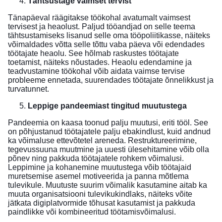
Tähtsustage vaimset tervist
Tänapäeval räägitakse töökohal avatumalt vaimsest
tervisest ja heaolust. Paljud tööandjad on selle teema
tähtsustamiseks lisanud selle oma tööpoliitikasse, näiteks
võimaldades võtta selle tõttu vaba päeva või edendades
töötajate heaolu. See hõlmab raskustes töötajate
toetamist, näiteks nõustades. Heaolu edendamine ja
teadvustamine töökohal võib aidata vaimse tervise
probleeme ennetada, suurendades töötajate õnnelikkust ja
turvatunnet.
Leppige pandeemiast tingitud muutustega
Pandeemia on kaasa toonud palju muutusi, eriti tööl. See
on põhjustanud töötajatele palju ebakindlust, kuid andnud
ka võimaluse ettevõtetel areneda. Restruktureerimine,
tegevussuuna muutmine ja uuesti ülesehitamine võib olla
põnev ning pakkuda töötajatele rohkem võimalusi.
Leppimine ja kohanemine muutustega võib töötajaid
muretsemise asemel motiveerida ja panna mõtlema
tulevikule. Muutuste suurim võimalik kasutamine aitab ka
muuta organisatsiooni tulevikukindlaks, näiteks võite
jätkata digiplatvormide tõhusat kasutamist ja pakkuda
paindlikke või kombineeritud töötamisvõimalusi.