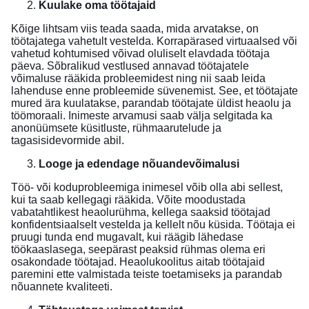
Kuulake oma töötajaid
Kõige lihtsam viis teada saada, mida arvatakse, on
töötajatega vahetult vestelda. Korrapärased virtuaalsed või
vahetud kohtumised võivad oluliselt elavdada töötaja
päeva. Sõbralikud vestlused annavad töötajatele
võimaluse rääkida probleemidest ning nii saab leida
lahenduse enne probleemide süvenemist. See, et töötajate
mured ära kuulatakse, parandab töötajate üldist heaolu ja
töömoraali. Inimeste arvamusi saab välja selgitada ka
anonüümsete küsitluste, rühmaarutelude ja
tagasisidevormide abil.
Looge ja edendage nõuandevõimalusi
Töö- või koduprobleemiga inimesel võib olla abi sellest,
kui ta saab kellegagi rääkida. Võite moodustada
vabatahtlikest heaolurühma, kellega saaksid töötajad
konfidentsiaalselt vestelda ja kellelt nõu küsida. Töötaja ei
pruugi tunda end mugavalt, kui räägib lähedase
töökaaslasega, seepärast peaksid rühmas olema eri
osakondade töötajad. Heaolukoolitus aitab töötajaid
paremini ette valmistada teiste toetamiseks ja parandab
nõuannete kvaliteeti.