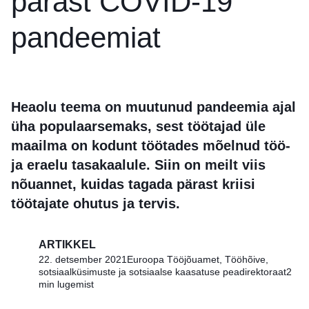
pärast COVID-19
pandeemiat
Heaolu teema on muutunud pandeemia ajal
üha populaarsemaks, sest töötajad üle
maailma on kodunt töötades mõelnud töö-
ja eraelu tasakaalule. Siin on meilt viis
nõuannet, kuidas tagada pärast kriisi
töötajate ohutus ja tervis.
ARTIKKEL
22. detsember 2021
Euroopa Tööjõuamet, Tööhõive,
sotsiaalküsimuste ja sotsiaalse kaasatuse peadirektoraat
2
min lugemist