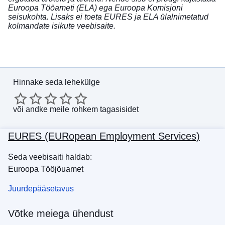
Euroopa Tööameti (ELA) ega Euroopa Komisjoni
seisukohta. Lisaks ei toeta EURES ja ELA ülalnimetatud
kolmandate isikute veebisaite.
Hinnake seda lehekülge
või
andke meile rohkem tagasisidet
EURES (EURopean Employment Services)
Seda veebisaiti haldab:
Euroopa Tööjõuamet
Juurdepääsetavus
Võtke meiega ühendust