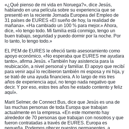
«¿Qué pienso de mi vida en Noruega?», dice Jesús,
hablando en una película sobre su experiencia que se
presentó en la reciente Jornada Europea del Empleo de
31 países de EURES «
El sueño de hoy, la realidad de
mañana
». «Ha cambiado un 100 % para mejor.» Ahora,
dice, «lo tengo todo. Mi familia está conmigo, tengo un
buen trabajo, seguridad y puedo dormir por la noche. Por
lo tanto, lo tengo todo.»
EL PEM de EURES le ofreció tanto asesoramiento como
apoyo económico. «No esperaba que EURES me ayudara
tanto», afirma Jesús. «También hay asistencia para la
reubicación, a nivel personal y familiar. El apoyo que recibí
para venir aquí lo recibieron también mi esposa y mi hija, y
se trató de una ayuda financiera. A lo largo de mis tres
años de experiencia aquí, no tengo nada negativo que
decir. Y por eso, estos tres años he estado contento y feliz
aquí».
Marit Selmer, de Connect Bus, dice que Jesús es una de
las muchas personas de toda Europa que trabajan
actualmente en la empresa. «En este momento hay
alrededor de 70 personas que trabajan con nosotros y que
fueron contratadas a través de EURES. Europa es
pequeña. Podemos ofrecer puestos permanentes, a