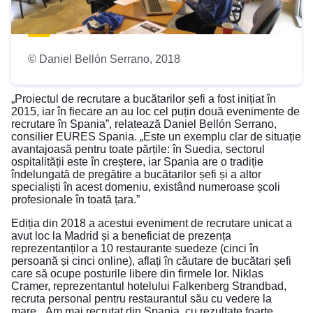
© Daniel Bellón Serrano, 2018
„Proiectul de recrutare a bucătarilor șefi a fost inițiat în
2015, iar în fiecare an au loc cel puțin două evenimente de
recrutare în Spania”, relatează Daniel Bellón Serrano,
consilier EURES Spania. „Este un exemplu clar de situație
avantajoasă pentru toate părțile: în Suedia, sectorul
ospitalității este în creștere, iar Spania are o tradiție
îndelungată de pregătire a bucătarilor șefi și a altor
specialiști în acest domeniu, existând numeroase școli
profesionale în toată țara.”
Ediția din 2018 a acestui eveniment de recrutare unicat a
avut loc la Madrid și a beneficiat de prezența
reprezentanților a 10 restaurante suedeze (cinci în
persoană și cinci online), aflați în căutare de bucătari șefi
care să ocupe posturile libere din firmele lor. Niklas
Cramer, reprezentantul hotelului Falkenberg Strandbad,
recruta personal pentru restaurantul său cu vedere la
mare. „Am mai recrutat din Spania, cu rezultate foarte