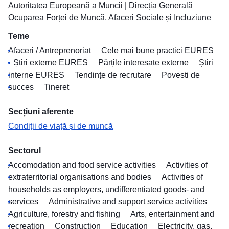
Autoritatea Europeană a Muncii
|
Direcția Generală
Ocuparea Forței de Muncă, Afaceri Sociale și Incluziune
Teme
Afaceri / Antreprenoriat
Cele mai bune practici EURES
Știri externe EURES
Părțile interesate externe
Știri
interne EURES
Tendințe de recrutare
Povesti de
succes
Tineret
Secțiuni aferente
Condiții de viață și de muncă
Sectorul
Accomodation and food service activities
Activities of
extraterritorial organisations and bodies
Activities of
households as employers, undifferentiated goods- and
services
Administrative and support service activities
Agriculture, forestry and fishing
Arts, entertainment and
recreation
Construction
Education
Electricity, gas,