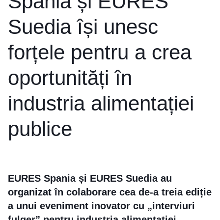
Spania și EURES
Suedia își unesc
forțele pentru a crea
oportunități în
industria alimentației
publice
EURES Spania și EURES Suedia au
organizat în colaborare cea de-a treia ediție
a unui eveniment inovator cu „interviuri
fulger” pentru industria alimentației