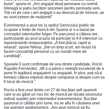
bune”, spune el. „Am angajat două persoane cu normă
întreagă și patru lucrători sezonieri pentru perioada verii.
Toți cei pe care i-am angajat s-au descurcat de minune, iar
eu sunt extrem de mulțumit!”
Evenimentul a avut loc la sediul Serviciului public de
ocupare a forței de muncă din Spania și s-a bazat pe
conceptul interviurilor fulger. Pe parcursul a câteva ore,
participanții au avut ocazia să participe la 4-8 interviuri cu
reprezentanții restaurantelor. „A fost plăcut, rapid și
relaxat”, spune Niklas. „Într-un timp scurt, am reușit să
facem cunoștință personal cu un număr mare de
candidați”.
Spusele îi sunt confirmate de una dintre candidate, Rocío
Rapallo Fernández. „Mi s-a părut o metodă excelentă de a
pune în legătură angajatorii cu angajații. În plus, poți să-ți
formezi câteva impresii despre companie și despre cum va
fi locul de muncă.”
Rocío a fost unul dintre cei 27 de bucătari șefi spanioli
care și-au găsit un nou loc de muncă pe durata sezonului
estival suedez prin intermediul evenimentului. Bucătar
pasionat și călător prin lume, ea se afla în căutarea unei
noi aventuri gastronomice. „Am avut norocul să fiu