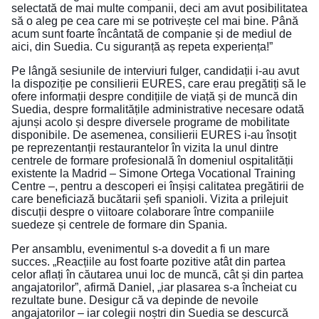
selectată de mai multe companii, deci am avut posibilitatea
să o aleg pe cea care mi se potrivește cel mai bine. Până
acum sunt foarte încântată de companie și de mediul de
aici, din Suedia. Cu siguranță aș repeta experiența!”
Pe lângă sesiunile de interviuri fulger, candidații i-au avut
la dispoziție pe consilierii EURES, care erau pregătiți să le
ofere informații despre condițiile de viață și de muncă din
Suedia, despre formalitățile administrative necesare odată
ajunși acolo și despre diversele programe de mobilitate
disponibile. De asemenea, consilierii EURES i-au însoțit
pe reprezentanții restaurantelor în vizita la unul dintre
centrele de formare profesională în domeniul ospitalității
existente la Madrid – Simone Ortega Vocational Training
Centre –, pentru a descoperi ei înșiși calitatea pregătirii de
care beneficiază bucătarii șefi spanioli. Vizita a prilejuit
discuții despre o viitoare colaborare între companiile
suedeze și centrele de formare din Spania.
Per ansamblu, evenimentul s-a dovedit a fi un mare
succes. „Reacțiile au fost foarte pozitive atât din partea
celor aflați în căutarea unui loc de muncă, cât și din partea
angajatorilor”, afirmă Daniel, „iar plasarea s-a încheiat cu
rezultate bune. Desigur că va depinde de nevoile
angajatorilor – iar colegii noștri din Suedia se descurcă