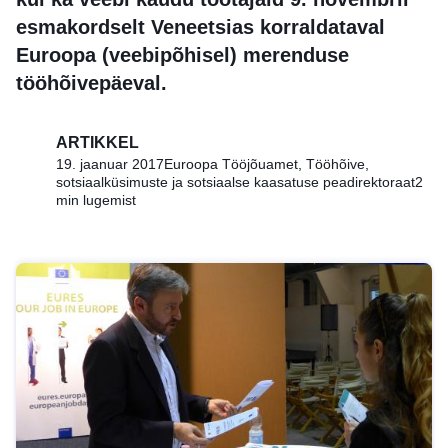
esmakordselt Veneetsias korraldataval
Euroopa (veebipõhisel) merenduse
tööhõivepäeval.
ARTIKKEL
19. jaanuar 2017
Euroopa Tööjõuamet, Tööhõive,
sotsiaalküsimuste ja sotsiaalse kaasatuse peadirektoraat
2
min lugemist