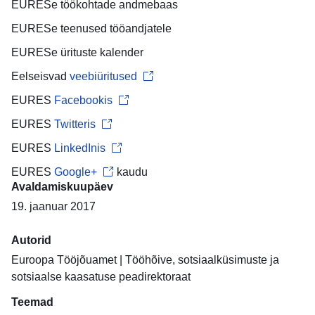
EURESe
töökohtade andmebaas
EURESe teenused
tööandjatele
EURESe
ürituste kalender
Eelseisvad
veebiüritused
EURES
Facebookis
EURES
Twitteris
EURES
LinkedInis
EURES
Google+
kaudu
Avaldamiskuupäev
19. jaanuar 2017
Autorid
Euroopa Tööjõuamet
|
Tööhõive, sotsiaalküsimuste ja
sotsiaalse kaasatuse peadirektoraat
Teemad