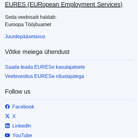
EURES (EURopean Employment Services)
Seda veebisaiti haldab:
Euroopa Tööjõuamet
Juurdepääsetavus
Võtke meiega ühendust
Saada teada EURESe kasutajatoele
Veebivestlus EURESe nõustajatega
Follow us
Facebook
X
LinkedIn
YouTube