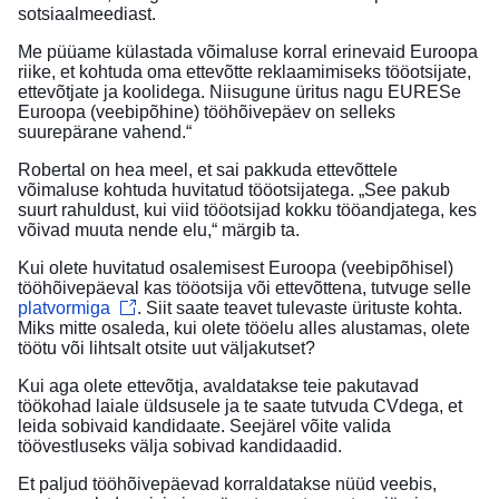
sotsiaalmeediast.
Me püüame külastada võimaluse korral erinevaid Euroopa
riike, et kohtuda oma ettevõtte reklaamimiseks tööotsijate,
ettevõtjate ja koolidega. Niisugune üritus nagu EURESe
Euroopa (veebipõhine) tööhõivepäev on selleks
suurepärane vahend.“
Robertal on hea meel, et sai pakkuda ettevõttele
võimaluse kohtuda huvitatud tööotsijatega. „See pakub
suurt rahuldust, kui viid tööotsijad kokku tööandjatega, kes
võivad muuta nende elu,“ märgib ta.
Kui olete huvitatud osalemisest Euroopa (veebipõhisel)
tööhõivepäeval kas tööotsija või ettevõttena, tutvuge selle
platvormiga
. Siit saate teavet tulevaste ürituste kohta.
Miks mitte osaleda, kui olete tööelu alles alustamas, olete
töötu või lihtsalt otsite uut väljakutset?
Kui aga olete ettevõtja, avaldatakse teie pakutavad
töökohad laiale üldsusele ja te saate tutvuda CVdega, et
leida sobivaid kandidaate. Seejärel võite valida
töövestluseks välja sobivad kandidaadid.
Et paljud tööhõivepäevad korraldatakse nüüd veebis,