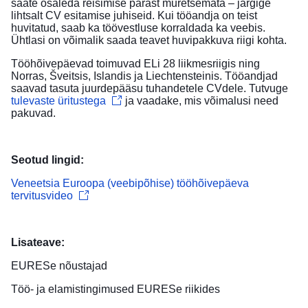
saate osaleda reisimise pärast muretsemata – järgige
lihtsalt CV esitamise juhiseid. Kui tööandja on teist
huvitatud, saab ka töövestluse korraldada ka veebis.
Ühtlasi on võimalik saada teavet huvipakkuva riigi kohta.
Tööhõivepäevad toimuvad ELi 28 liikmesriigis ning
Norras, Šveitsis, Islandis ja Liechtensteinis. Tööandjad
saavad tasuta juurdepääsu tuhandetele CVdele. Tutvuge
tulevaste üritustega
ja vaadake, mis võimalusi need
pakuvad.
Seotud lingid:
Veneetsia Euroopa (veebipõhise) tööhõivepäeva
tervitusvideo
Lisateave:
EURESe nõustajad
Töö- ja elamistingimused
EURESe riikides