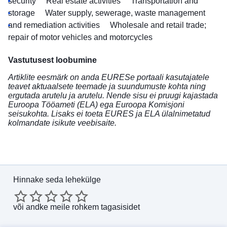
security
Real estate activities
Transportation and
storage
Water supply, sewerage, waste management
and remediation activities
Wholesale and retail trade;
repair of motor vehicles and motorcycles
Vastutusest loobumine
Artiklite eesmärk on anda EURESe portaali kasutajatele
teavet aktuaalsete teemade ja suundumuste kohta ning
ergutada arutelu ja arutelu. Nende sisu ei pruugi kajastada
Euroopa Tööameti (ELA) ega Euroopa Komisjoni
seisukohta. Lisaks ei toeta EURES ja ELA ülalnimetatud
kolmandate isikute veebisaite.
Hinnake seda lehekülge
või
andke meile rohkem tagasisidet