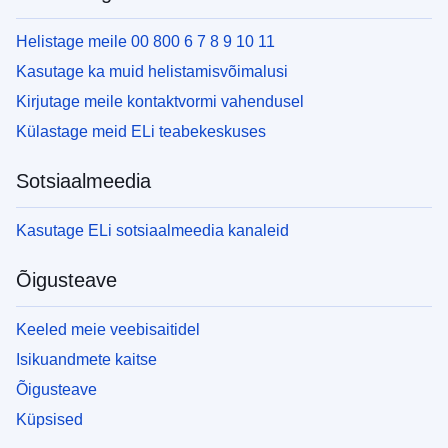
Helistage meile 00 800 6 7 8 9 10 11
Kasutage ka muid helistamisvõimalusi
Kirjutage meile kontaktvormi vahendusel
Külastage meid ELi teabekeskuses
Sotsiaalmeedia
Kasutage ELi sotsiaalmeedia kanaleid
Õigusteave
Keeled meie veebisaitidel
Isikuandmete kaitse
Õigusteave
Küpsised