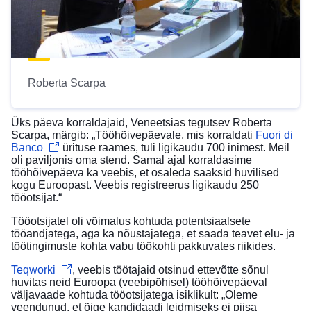
Roberta Scarpa
Üks päeva korraldajaid, Veneetsias tegutsev Roberta
Scarpa, märgib: „Tööhõivepäevale, mis korraldati
Fuori di
Banco
ürituse raames, tuli ligikaudu 700 inimest. Meil
oli paviljonis oma stend. Samal ajal korraldasime
tööhõivepäeva ka veebis, et osaleda saaksid huvilised
kogu Euroopast. Veebis registreerus ligikaudu 250
tööotsijat.“
Tööotsijatel oli võimalus kohtuda potentsiaalsete
tööandjatega, aga ka nõustajatega, et saada teavet elu- ja
töötingimuste kohta vabu töökohti pakkuvates riikides.
Teqworki
, veebis töötajaid otsinud ettevõtte sõnul
huvitas neid Euroopa (veebipõhisel) tööhõivepäeval
väljavaade kohtuda tööotsijatega isiklikult: „Oleme
veendunud, et õige kandidaadi leidmiseks ei piisa