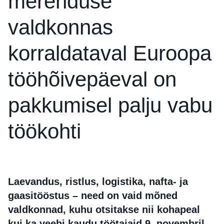
merenduse
valdkonnas
korraldataval Euroopa
tööhõivepäeval on
pakkumisel palju vabu
töökohti
Laevandus, ristlus, logistika, nafta- ja
gaasitööstus – need on vaid mõned
valdkonnad, kuhu otsitakse nii kohapeal
kui ka veebi kaudu töötajaid 9. novembril