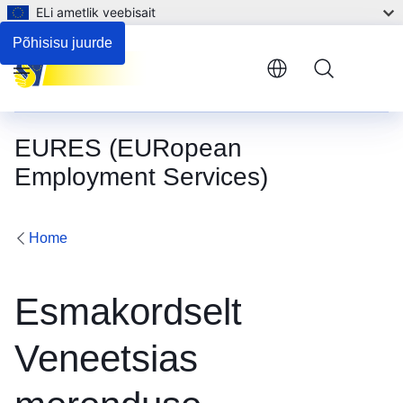
ELi ametlik veebisait
Põhisisu juurde
Menu
EURES (EURopean
Employment Services)
Home
Esmakordselt
Veneetsias