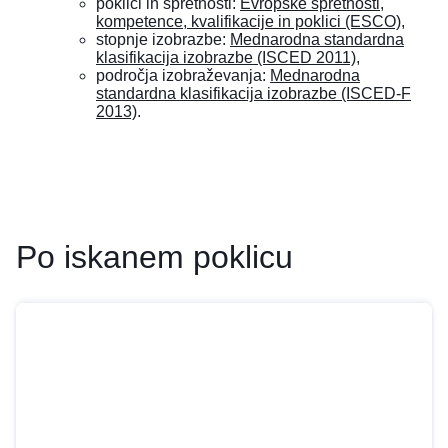
poklici in spretnosti:
Evropske spretnosti,
kompetence, kvalifikacije in poklici (ESCO)
,
stopnje izobrazbe:
Mednarodna standardna
klasifikacija izobrazbe (ISCED 2011)
,
področja izobraževanja:
Mednarodna
standardna klasifikacija izobrazbe (ISCED-F
2013)
.
Po iskanem poklicu