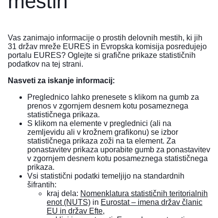
mestih
Vas zanimajo informacije o prostih delovnih mestih, ki jih
31 držav mreže EURES in Evropska komisija posredujejo
portalu EURES? Oglejte si grafične prikaze statističnih
podatkov na tej strani.
Nasveti za iskanje informacij:
Preglednico lahko prenesete s klikom na gumb za
prenos v zgornjem desnem kotu posameznega
statističnega prikaza.
S klikom na elemente v preglednici (ali na
zemljevidu ali v krožnem grafikonu) se izbor
statističnega prikaza zoži na ta element. Za
ponastavitev prikaza uporabite gumb za ponastavitev
v zgornjem desnem kotu posameznega statističnega
prikaza.
Vsi statistični podatki temeljijo na standardnih
šifrantih:
kraj dela:
Nomenklatura statističnih teritorialnih
enot (NUTS)
in
Eurostat – imena držav članic
EU in držav Efte
,