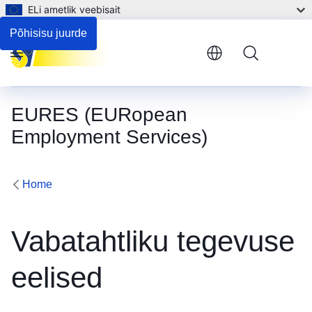
ELi ametlik veebisait
Põhisisu juurde
Menu
EURES (EURopean
Employment Services)
Home
Vabatahtliku tegevuse
eelised