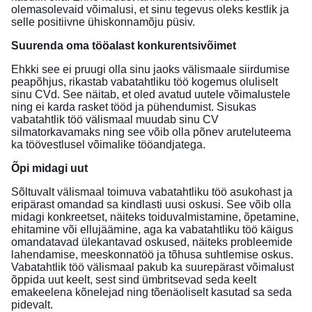
olemasolevaid võimalusi, et sinu tegevus oleks kestlik ja
selle positiivne ühiskonnamõju püsiv.
Suurenda oma tööalast konkurentsivõimet
Ehkki see ei pruugi olla sinu jaoks välismaale siirdumise
peapõhjus, rikastab vabatahtliku töö kogemus oluliselt
sinu CVd. See näitab, et oled avatud uutele võimalustele
ning ei karda rasket tööd ja pühendumist. Sisukas
vabatahtlik töö välismaal muudab sinu CV
silmatorkavamaks ning see võib olla põnev aruteluteema
ka töövestlusel võimalike tööandjatega.
Õpi midagi uut
Sõltuvalt välismaal toimuva vabatahtliku töö asukohast ja
eripärast omandad sa kindlasti uusi oskusi. See võib olla
midagi konkreetset, näiteks toiduvalmistamine, õpetamine,
ehitamine või ellujäämine, aga ka vabatahtliku töö käigus
omandatavad ülekantavad oskused, näiteks probleemide
lahendamise, meeskonnatöö ja tõhusa suhtlemise oskus.
Vabatahtlik töö välismaal pakub ka suurepärast võimalust
õppida uut keelt, sest sind ümbritsevad seda keelt
emakeelena kõnelejad ning tõenäoliselt kasutad sa seda
pidevalt.