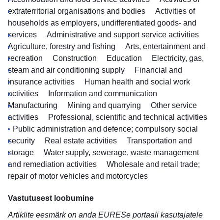
extraterritorial organisations and bodies
Activities of
households as employers, undifferentiated goods- and
services
Administrative and support service activities
Agriculture, forestry and fishing
Arts, entertainment and
recreation
Construction
Education
Electricity, gas,
steam and air conditioning supply
Financial and
insurance activities
Human health and social work
activities
Information and communication
Manufacturing
Mining and quarrying
Other service
activities
Professional, scientific and technical activities
Public administration and defence; compulsory social
security
Real estate activities
Transportation and
storage
Water supply, sewerage, waste management
and remediation activities
Wholesale and retail trade;
repair of motor vehicles and motorcycles
Vastutusest loobumine
Artiklite eesmärk on anda EURESe portaali kasutajatele