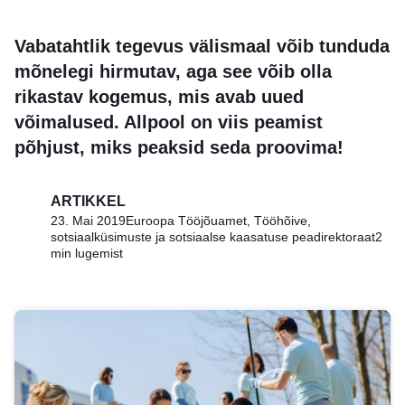
Vabatahtlik tegevus välismaal võib tunduda
mõnelegi hirmutav, aga see võib olla
rikastav kogemus, mis avab uued
võimalused. Allpool on viis peamist
põhjust, miks peaksid seda proovima!
ARTIKKEL
23. Mai 2019
Euroopa Tööjõuamet, Tööhõive,
sotsiaalküsimuste ja sotsiaalse kaasatuse peadirektoraat
2
min lugemist