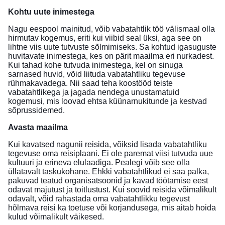
Kohtu uute inimestega
Nagu eespool mainitud, võib vabatahtlik töö välismaal olla
hirmutav kogemus, eriti kui viibid seal üksi, aga see on
lihtne viis uute tutvuste sõlmimiseks. Sa kohtud igasuguste
huvitavate inimestega, kes on pärit maailma eri nurkadest.
Kui tahad kohe tutvuda inimestega, kel on sinuga
sarnased huvid, võid liituda vabatahtliku tegevuse
rühmakavadega. Nii saad teha koostööd teiste
vabatahtlikega ja jagada nendega unustamatuid
kogemusi, mis loovad ehtsa küünarnukitunde ja kestvad
sõprussidemed.
Avasta maailma
Kui kavatsed nagunii reisida, võiksid lisada vabatahtliku
tegevuse oma reisiplaani. Ei ole paremat viisi tutvuda uue
kultuuri ja erineva elulaadiga. Pealegi võib see olla
üllatavalt taskukohane. Ehkki vabatahtlikud ei saa palka,
pakuvad teatud organisatsoonid ja kavad töötamise eest
odavat majutust ja toitlustust. Kui soovid reisida võimalikult
odavalt, võid rahastada oma vabatahtlikku tegevust
hõlmava reisi ka toetuse või korjandusega, mis aitab hoida
kulud võimalikult väikesed.