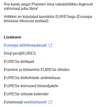
Ära kaota aega! Planeeri oma vabatahtlikku tegevust
välismaal juba täna!
Artikkel on kirjutatud koostöös EURESega (Euroopa
tööalase liikuvuse portaal).
Lisateave
Euroopa tööhõivepäevad
Drop’pin@EURES
EURESe
töötajad
Elamine ja töötamine
EURESe riikides
EURESe
töökohtade andmebaas
EURESe teenused
tööandjatele
EURESe
ürituste kalender
Eelseisvad
veebiüritused