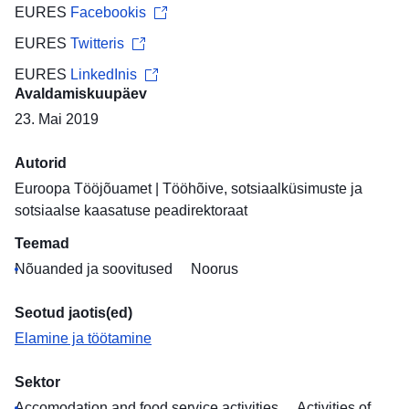
EURES
Facebookis
EURES
Twitteris
EURES
LinkedInis
Avaldamiskuupäev
23. Mai 2019
Autorid
Euroopa Tööjõuamet
|
Tööhõive, sotsiaalküsimuste ja
sotsiaalse kaasatuse peadirektoraat
Teemad
Nõuanded ja soovitused
Noorus
Seotud jaotis(ed)
Elamine ja töötamine
Sektor
Accomodation and food service activities
Activities of