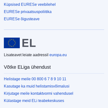
Küpsised EURESe veebilehel
EURESe privaatsuspoliitika
EURESe õigusteave
Lisateavet leiate aadressil
europa.eu
Võtke ELiga ühendust
Helistage meile 00 800 6 7 8 9 10 11
Kasutage ka muid helistamisvõimalusi
Kirjutage meile kontaktvormi vahendusel
Külastage meid ELi teabekeskuses