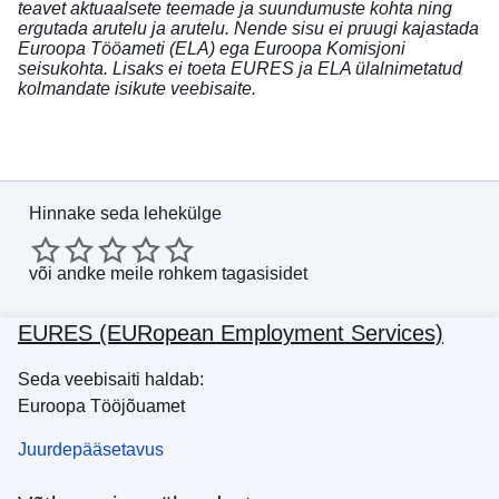
teavet aktuaalsete teemade ja suundumuste kohta ning
ergutada arutelu ja arutelu. Nende sisu ei pruugi kajastada
Euroopa Tööameti (ELA) ega Euroopa Komisjoni
seisukohta. Lisaks ei toeta EURES ja ELA ülalnimetatud
kolmandate isikute veebisaite.
Hinnake seda lehekülge
või
andke meile rohkem tagasisidet
EURES (EURopean Employment Services)
Seda veebisaiti haldab:
Euroopa Tööjõuamet
Juurdepääsetavus