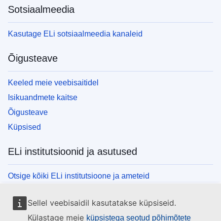
Sotsiaalmeedia
Kasutage ELi sotsiaalmeedia kanaleid
Õigusteave
Keeled meie veebisaitidel
Isikuandmete kaitse
Õigusteave
Küpsised
ELi institutsioonid ja asutused
Otsige kõiki ELi institutsioone ja ameteid
Sellel veebisaidil kasutatakse küpsiseid.
Külastage meie
küpsistega seotud põhimõtete