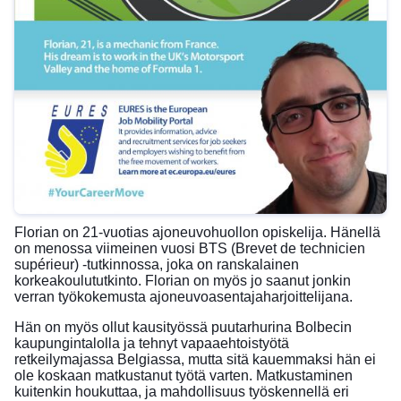
Florian on 21-vuotias ajoneuvohuollon opiskelija. Hänellä
on menossa viimeinen vuosi BTS (Brevet de technicien
supérieur) -tutkinnossa, joka on ranskalainen
korkeakoulututkinto. Florian on myös jo saanut jonkin
verran työkokemusta ajoneuvoasentajaharjoittelijana.
Hän on myös ollut kausityössä puutarhurina Bolbecin
kaupungintalolla ja tehnyt vapaaehtoistyötä
retkeilymajassa Belgiassa, mutta sitä kauemmaksi hän ei
ole koskaan matkustanut työtä varten. Matkustaminen
kuitenkin houkuttaa, ja mahdollisuus työskennellä eri