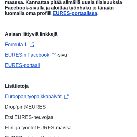
maassa. Kannattaa pitää silmällä uusia tilaisuuksia
Facebook-sivulla ja aloittaa työnhaku jo tänään
luomalla oma profiili
EURES-portaalissa
.
Asiaan liittyviä linkkejä
Formula 1
EURESin Facebook
-sivu
EURES-portaali
Lisätietoja
Euroopan työpaikkapäivät
Drop’pin@EURES
Etsi
EURES-neuvojaa
Elin- ja työolot
EURES-maissa