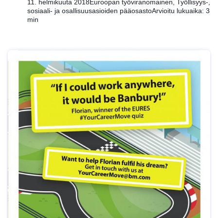
11. helmikuuta 2018
Euroopan työviranomainen, Työllisyys-,
sosiaali- ja osallisuusasioiden pääosasto
Arvioitu lukuaika: 3
min