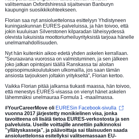
valitsemaan Oxfordshiressä sijaitsevan Banburyn
kaupungin suosikkikohteekseen.
Florian saa nyt ansioluettelonsa esittelyyn Yhdistyneen
kuningaskunnan EURES-palveluissa, ja hän toivoo, että
jokin kuuluisan Silverstonen kilparadan läheisyydessä
olevista lukuisista moottoriurheiluyrityksistä tarjoaa hänelle
unelmamahdollisuuden.
Nyt hän kuitenkin aikoo edetä yhden askelen kerrallaan.
”Seuraavana vuorossa on valmistuminen, ja sen jälkeen
joko jatkan opintojani täällä Ranskassa tai aloitan
oppisopimuskoulutuksen ulkomailla, jos saan tämän
ansiosta tarjouksen joltakin yritykseltä”, Florian kertoo.
Vaikka Florian pitää jalkansa tiukasti maassa, hän toivoo,
että menestys EURES-visassa on vienyt hänet askelen
lähemmäksi unelmauraa Formula 1 -maailmassa.
#YourCareerMove oli
EURESin Facebook-sivulla
vuonna 2017 järjestetty monikielinen visa, jonka
tavoitteena oli lisätä tietoa EURES-verkostosta ja sen
palveluista. Useille voittajille annettiin palkinnoksi
”yllätyskasseja”, ja päävoittaja sai tilaisuuden saada
ansioluettelonsa esitellyksi valitsemassaan EU-