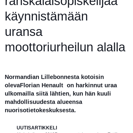
ranskalaisopiskelijaa
käynnistämään
uransa
moottoriurheilun alalla
Normandian Lillebonnesta kotoisin
oleva
Florian Henault
on harkinnut uraa
ulkomailla siitä lähtien, kun hän kuuli
mahdollisuudesta alueensa
nuorisotietokeskuksesta.
UUTISARTIKKELI