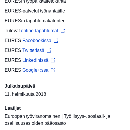
EURESin
työpaikkatietokanta
EURES-palvelut
työnantajille
EURESin
tapahtumakalenteri
Tulevat
online-tapahtumat
EURES
Facebookissa
EURES
Twitterissä
EURES
LinkedInissä
EURES
Google+:ssa
Julkaisupäivä
11. helmikuuta 2018
Laatijat
Euroopan työviranomainen
|
Työllisyys-, sosiaali- ja
osallisuusasioiden pääosasto