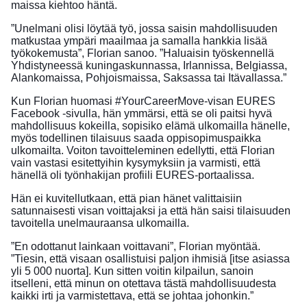
maissa kiehtoo häntä.
”Unelmani olisi löytää työ, jossa saisin mahdollisuuden
matkustaa ympäri maailmaa ja samalla hankkia lisää
työkokemusta”, Florian sanoo. ”Haluaisin työskennellä
Yhdistyneessä kuningaskunnassa, Irlannissa, Belgiassa,
Alankomaissa, Pohjoismaissa, Saksassa tai Itävallassa.”
Kun Florian huomasi #YourCareerMove-visan EURES
Facebook -sivulla, hän ymmärsi, että se oli paitsi hyvä
mahdollisuus kokeilla, sopisiko elämä ulkomailla hänelle,
myös todellinen tilaisuus saada oppisopimuspaikka
ulkomailta. Voiton tavoitteleminen edellytti, että Florian
vain vastasi esitettyihin kysymyksiin ja varmisti, että
hänellä oli työnhakijan profiili EURES-portaalissa.
Hän ei kuvitellutkaan, että pian hänet valittaisiin
satunnaisesti visan voittajaksi ja että hän saisi tilaisuuden
tavoitella unelmauraansa ulkomailla.
”En odottanut lainkaan voittavani”, Florian myöntää.
”Tiesin, että visaan osallistuisi paljon ihmisiä [itse asiassa
yli 5 000 nuorta]. Kun sitten voitin kilpailun, sanoin
itselleni, että minun on otettava tästä mahdollisuudesta
kaikki irti ja varmistettava, että se johtaa johonkin.”