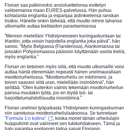
Florian saa palkinnoksi ansioluettelonsa esittelyn
valitsemansa maan EURES-palvelussa. Hän puhuu
kohtalaista englantia ja espanjaa äidinkielensä ranskan
lisäksi. Hänelle onkin tärkeää, että muutto minne tahansa
ulkomaille auttaa kielitaidon parantamisessa
”Menisin mielelläni Yhdistyneeseen kuningaskuntaan tai
Irlantiin, jotta voisin harjoitella englantia joka päivä”, hän
sanoo. ”Myös Belgiassa (Flanderissa), Alankomaissa tai
jossakin Pohjoismaassa pääsisin käyttämään useita kieliä,
myös englantia.”
Florian on tietoinen myös siitä, että muutto ulkomaille voisi
auttaa häntä etenemään nopeasti hänen unelmaurallaan
moottoriurheilussa. ”Moottoriurheilu on intohimoni, ja
toivon saavani siitä uran, mielellään insinöörinä”, hän
selittää. ”Olen kuitenkin valmis tekemään moottoriurheilun
parissa muutakin työtä, jos en löydä työ- tai
harjoittelumahdollisuutta insinöörinä.”
Florian unelmoi työpaikasta Yhdistyneen kuningaskunnan
niin sanotussa moottoriurheilulaaksossa. Se tunnetaan
”Formula 1:n kotina”
, koska monet tämän urheilulajin
huipputiimit ovat valinneet sen tukikohdakseen. Tämä ja
halu parantaa englannin taitoa saivat Florianin