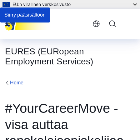
EU:n virallinen verkkosivusto
Siirry pääsisältöön
Menu
EURES (EURopean
Employment Services)
Home
#YourCareerMove -
visa auttaa