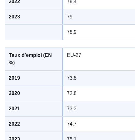
78.4
79
78.9
EU-27
73.8
72.8
73.3
74.7
75.1