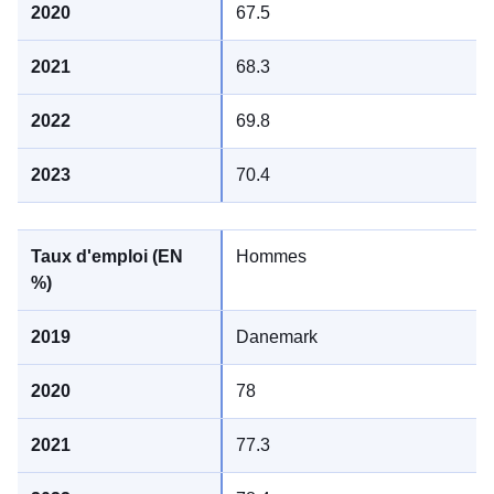
67.5
68.3
69.8
70.4
Hommes
Danemark
78
77.3