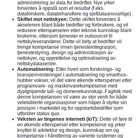
administrering av data for bedrifter. Nye yrker
forventes å oppstå som et resultat (f.eks.
dataforskere, databehandlere og sjefdataansvarlige).
Skiftet mot nettskyen:
Dette skiftet forventes å
akselerere blant både bedrifter og forbrukere, og vil
redusere etterspørselen etter teknisk kunnskap blant
brukerne, ettersom tjenester er outsourcet til
nettskyleverandører. Dette vil bety at bedrifter vil
trenge kompetanse innen tjenesteintegrasjon,
tjenestestyring, design og administrasjon av
nettskyer, og opprettelse og optimalisering av
nettskydatasentre.
Automatisering:
Etter hvert som forsknings- og
bransjeinvesteringer i automatisering og smarthus-
hubber vokser, vil det være økende etterspørsel etter
programvare- og maskinvarekompetanse med
dyptgripende tall- og domenekunnskap. Fagfolk med
denne kompetansen vil være av stor verdi for både
veletablerte organisasjoner som håper å styrke sin
posisjon i markedet og for oppstartsbedrifter som
utfordrer status quo.
Veksten av tingenes internett (IoT):
Dette vil føre til
en økende etterspørsel etter kompetanse og yrker
knyttet til arkitektur og design, kunnskap om og
kompetanse i håndtering av varierte systemer og