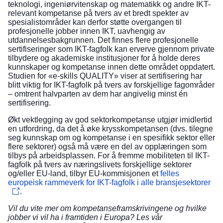
teknologi, ingeniørvitenskap og matematikk og andre IKT-
relevant kompetanse på tvers av et bredt spekter av
spesialistområder kan derfor støtte overgangen til
profesjonelle jobber innen IKT, uavhengig av
utdannelsesbakgrunnen. Det finnes flere profesjonelle
sertifiseringer som IKT-fagfolk kan erverve gjennom private
tilbydere og akademiske institusjoner for å holde deres
kunnskaper og kompetanse innen dette området oppdatert.
Studien for «e-skills QUALITY» viser at sertifisering har
blitt viktig for IKT-fagfolk på tvers av forskjellige fagområder
– omtrent halvparten av dem har angivelig minst én
sertifisering.
Økt vektlegging av god sektorkompetanse utgjør imidlertid
en utfordring, da det å øke krysskompetansen (dvs. tilegne
seg kunnskap om og kompetanse i en spesifikk sektor eller
flere sektorer) også må være en del av opplæringen som
tilbys på arbeidsplassen. For å fremme mobiliteten til IKT-
fagfolk på tvers av næringslivets forskjellige sektorer
og/eller EU-land, tilbyr EU-kommisjonen et
felles
europeisk rammeverk for IKT-fagfolk i alle bransjesektorer
.
Vil du vite mer om kompetanseframskrivingene og hvilke
jobber vi vil ha i framtiden i Europa? Les vår