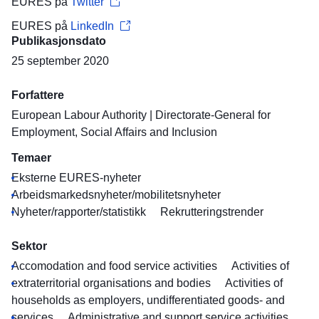
EURES på
Twitter
EURES på
LinkedIn
Publikasjonsdato
25 september 2020
Forfattere
European Labour Authority
|
Directorate-General for
Employment, Social Affairs and Inclusion
Temaer
Eksterne EURES-nyheter
Arbeidsmarkedsnyheter/mobilitetsnyheter
Nyheter/rapporter/statistikk
Rekrutteringstrender
Sektor
Accomodation and food service activities
Activities of
extraterritorial organisations and bodies
Activities of
households as employers, undifferentiated goods- and
services
Administrative and support service activities