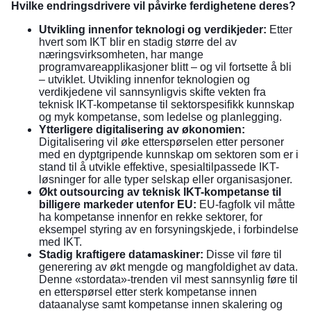
Hvilke endringsdrivere vil påvirke ferdighetene deres?
Utvikling innenfor teknologi og verdikjeder:
Etter
hvert som IKT blir en stadig større del av
næringsvirksomheten, har mange
programvareapplikasjoner blitt – og vil fortsette å bli
– utviklet. Utvikling innenfor teknologien og
verdikjedene vil sannsynligvis skifte vekten fra
teknisk IKT-kompetanse til sektorspesifikk kunnskap
og myk kompetanse, som ledelse og planlegging.
Ytterligere digitalisering av økonomien:
Digitalisering vil øke etterspørselen etter personer
med en dyptgripende kunnskap om sektoren som er i
stand til å utvikle effektive, spesialtilpassede IKT-
løsninger for alle typer selskap eller organisasjoner.
Økt outsourcing av teknisk IKT-kompetanse til
billigere markeder utenfor EU:
EU-fagfolk vil måtte
ha kompetanse innenfor en rekke sektorer, for
eksempel styring av en forsyningskjede, i forbindelse
med IKT.
Stadig kraftigere datamaskiner:
Disse vil føre til
generering av økt mengde og mangfoldighet av data.
Denne «stordata»-trenden vil mest sannsynlig føre til
en etterspørsel etter sterk kompetanse innen
dataanalyse samt kompetanse innen skalering og