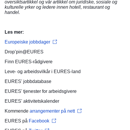
oversiktsartikkel
og vår artikkel om
juridiske, sosiale og
kulturelle yrker
og
ledere innen hotell, restaurant og
handel
.
Les mer:
Europeiske jobbdager
Drop’pin@EURES
Finn
EURES-rådgivere
Leve- og arbeidsvilkår
i EURES-land
EURES'
jobbdatabase
EURES' tjenester for
arbeidsgivere
EURES'
aktivitetskalender
Kommende
arrangementer på nett
EURES på
Facebook