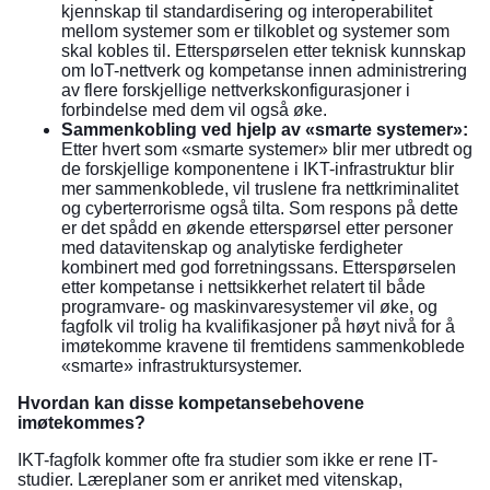
kjennskap til standardisering og interoperabilitet
mellom systemer som er tilkoblet og systemer som
skal kobles til. Etterspørselen etter teknisk kunnskap
om IoT-nettverk og kompetanse innen administrering
av flere forskjellige nettverkskonfigurasjoner i
forbindelse med dem vil også øke.
Sammenkobling ved hjelp av «smarte systemer»:
Etter hvert som «smarte systemer» blir mer utbredt og
de forskjellige komponentene i IKT-infrastruktur blir
mer sammenkoblede, vil truslene fra nettkriminalitet
og cyberterrorisme også tilta. Som respons på dette
er det spådd en økende etterspørsel etter personer
med datavitenskap og analytiske ferdigheter
kombinert med god forretningssans. Etterspørselen
etter kompetanse i nettsikkerhet relatert til både
programvare- og maskinvaresystemer vil øke, og
fagfolk vil trolig ha kvalifikasjoner på høyt nivå for å
imøtekomme kravene til fremtidens sammenkoblede
«smarte» infrastruktursystemer.
Hvordan kan disse kompetansebehovene
imøtekommes?
IKT-fagfolk kommer ofte fra studier som ikke er rene IT-
studier. Læreplaner som er anriket med vitenskap,