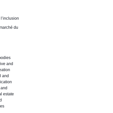
 l’inclusion
 marché du
 bodies
tive and
eation
l and
ication
c and
l estate
d
les