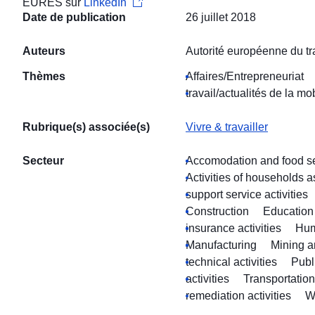
EURES sur
LinkedIn
Date de publication
26 juillet 2018
Auteurs
Autorité européenne du tr
Thèmes
Affaires/Entrepreneuriat
travail/actualités de la mob
Rubrique(s) associée(s)
Vivre & travailler
Secteur
Accomodation and food ser
Activities of households 
support service activities
Construction
Education
insurance activities
Hum
Manufacturing
Mining a
technical activities
Publ
activities
Transportatio
remediation activities
W