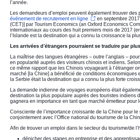
l’année.
Les demandeurs d’emploi peuvent également trouver des pe
événement de recrutement en ligne
en septembre 2017.
(CET)] par Tourism Economics (an Oxford Economics Compan
internationaux au cours des huit premiers mois de 2017 (en g
l’Islande est la destination qui a connu la croissance la pl
Les arrivées d’étrangers pourraient se traduire par p
La maîtrise des langues étrangères – outre l’anglais – pour
en popularité auprès des visiteurs chinois et indiens. Selon
ce même rapport que les Chinois voyageant à l’étranger ont
marché [la Chine] a bénéficié de conditions économiques e
la Serbie était la destination qui a connu la plus forte croi
La demande indienne de voyages européens était également 
destination la plus populaire auprès des touristes indiens 
gagnera en importance en tant que marché émetteur pour l
Consciente de l’
importance croissante de la Chine
pour le 
conjointement avec l’Office national du tourisme de la Ch
Afin de trouver un emploi dans le secteur du tourisme/de l’
dénicher des stages en entreprise et des apprentissages