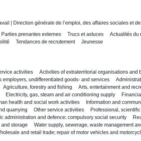
avail
|
Direction générale de l’emploi, des affaires sociales et de
Parties prenantes externes
Trucs et astuces
Actualités du
ilité
Tendances de recrutement
Jeunesse
vice activities
Activities of extraterritorial organisations and
as employers, undifferentiated goods- and services
Administra
Agriculture, forestry and fishing
Arts, entertainment and recr
Electricity, gas, steam and air conditioning supply
Financia
an health and social work activities
Information and commun
nd quarrying
Other service activities
Professional, scientifi
ic administration and defence; compulsory social security
Rea
n and storage
Water supply, sewerage, waste management an
holesale and retail trade; repair of motor vehicles and motorcyc