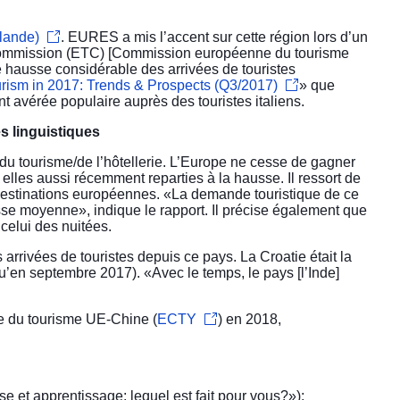
nlande)
. EURES a mis l’accent sur cette région lors d’un
l Commission (ETC) [Commission européenne du tourisme
 hausse considérable des arrivées de touristes
rism in 2017: Trends & Prospects (Q3/2017)
» que
nt avérée populaire auprès des touristes italiens.
s linguistiques
r du tourisme/de l’hôtellerie. L’Europe ne cesse de gagner
 elles aussi récemment reparties à la hausse. Il ressort de
s destinations européennes. «La demande touristique de ce
se moyenne», indique le rapport. Il précise également que
 celui des nuitées.
rivées de touristes depuis ce pays. La Croatie était la
qu’en septembre 2017). «Avec le temps, le pays [l’Inde]
e du tourisme UE-Chine (
ECTY
) en 2018,
se et apprentissage: lequel est fait pour vous?
»);