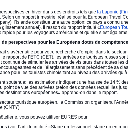
rspectives en hiver dans des endroits tels que
la Laponie (Fi
 Selon un rapport trimestriel réalisé pour la European Trave
y), l’Islande constitue une autre option: ce pays a connu une
lissement annuel). Il ressort du rapport intitulé «
European Tou
us rapide pour les voyageurs américains et qu’elle s’est égaleme
lus de perspectives pour les Européens dotés de compétence
rait s’avérer utile pour votre recherche d’emploi dans le secteu
 le rapport de l’ETC (CET), les arrivées de touristes russes sont
 continué de stimuler les arrivées de visiteurs dans toutes le
ncourageantes et de l’élargissement sans précédent de sa clas
ssance pour les touristes chinois tant au niveau des arrivées qu’à
soutenue: les estimations indiquent une hausse de 14 % des ar
du point de vue des arrivées (selon des données recueillies jus
es destinations européennes» apprend-on dans le rapport.
secteur touristique européen, la Commission organisera l’Anné
ine (CNTY).
hôtellerie, vous pouvez utiliser EURES pour:
 (voir l’article intitulé «
Stage professionnel, stage en entrepri