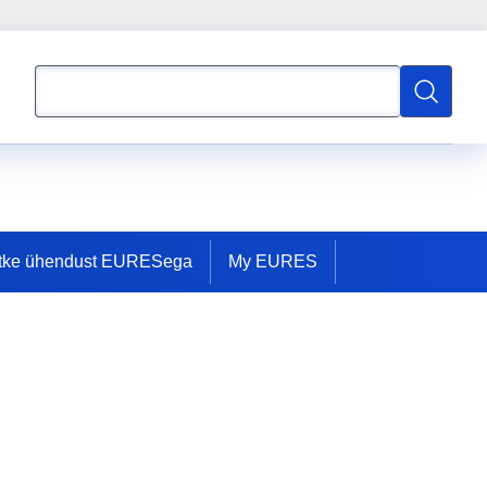
Otsing
Otsing
tke ühendust EURESega
My EURES