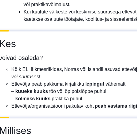
või praktikavõimalust.
Kui kuulute
väikeste või keskmise suurusega ettevõt
kaetakse osa uute töötajate, koolitus- ja sisseelamis
Kes
võivad osaleda?
Kõik ELi liikmesriikides, Norras või Islandil asuvad ettevõ
või suurusest
.
Ettevõtja peab pakkuma kirjalikku
lepingut
vähemalt
–
kuueks kuuks
töö või õpipoisiõppe puhul;
–
kolmeks kuuks
praktika puhul.
Ettevõtja/organisatsiooni pakutav koht
peab vastama riig
Millises