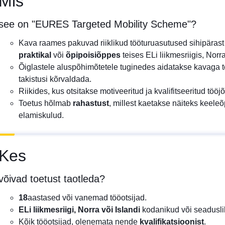
Mis
see on "EURES Targeted Mobility Scheme"?
Kava raames pakuvad riiklikud tööturuasutused sihipärast
praktikal
või
õpipoisiõppes
teises ELi liikmesriigis, Norra
Õiglastele aluspõhimõtetele tuginedes aidatakse kavaga tö
takistusi kõrvaldada.
Riikides, kus otsitakse motiveeritud ja kvalifitseeritud töö
Toetus hõlmab
rahastust
, millest kaetakse näiteks keeleõ
elamiskulud.
Kes
võivad toetust taotleda?
18
aastased või vanemad tööotsijad.
ELi liikmesriigi, Norra või Islandi
kodanikud või seaduslik
Kõik tööotsijad, olenemata nende
kvalifikatsioonist
.