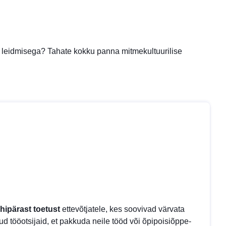
nde leidmisega? Tahate kokku panna mitmekultuurilise
ihipärast toetust
ettevõtjatele, kes soovivad värvata
ritud tööotsijaid, et pakkuda neile tööd või õpipoisiõppe-