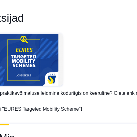
sijad
 praktikavõimaluse leidmine koduriigis on keeruline? Olete ehk m
i "EURES Targeted Mobility Scheme"!