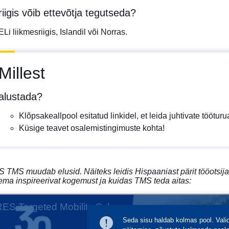
riigis võib ettevõtja tegutseda?
ELi liikmesriigis, Islandil või Norras.
Millest
alustada?
Klõpsakeallpool esitatud linkidel, et leida juhtivate töötur
Küsige teavet osalemistingimuste kohta!
TMS muudab elusid. Näiteks leidis Hispaaniast pärit tööotsija 
ema inspireerivat kogemust ja kuidas TMS teda aitas: