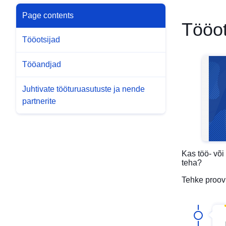
Page contents
Tööot
Tööotsijad
Tööandjad
Juhtivate tööturuasutuste ja nende
partnerite
Kas töö- või
teha?
Tehke proov