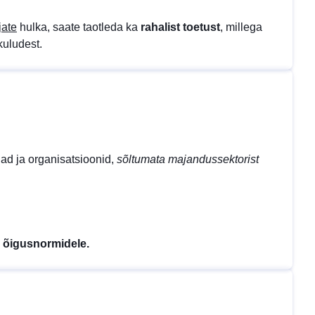
jate
hulka, saate taotleda ka
rahalist toetust
, millega
kuludest.
tjad ja organisatsioonid,
sõltumata majandussektorist
i õigusnormidele.