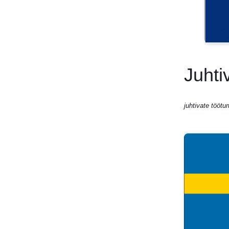
Juhti
juhtivate töötu