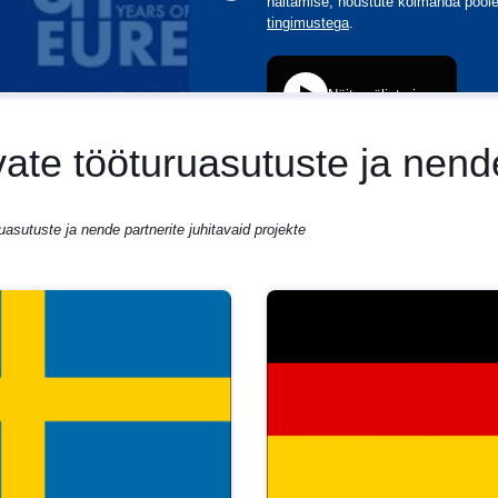
vate tööturuasutuste ja nend
ruasutuste ja nende partnerite juhitavaid projekte