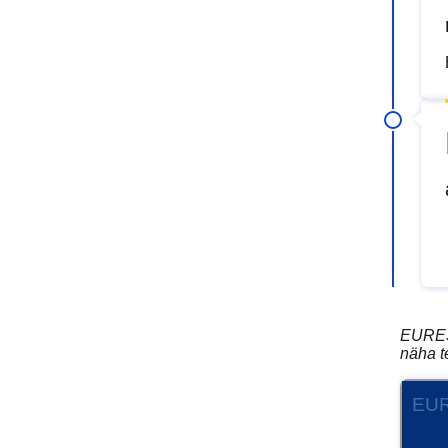
EURES 
näha t