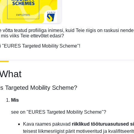
e võtta teatud profiiliga inimesi, kuid Teie riigis on raskusi ne
is viiks Teie ettevõtet edasi?
i "EURES Targeted Mobility Scheme"!
What
is Targeted Mobility Scheme?
Mis
see on "EURES Targeted Mobility Scheme"?
Kava raames pakuvad
riiklikud tööturuasutused s
teisest liikmesriigist pärit motiveeritud ja kvalifitsee