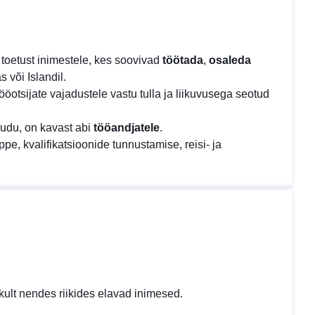
 toetust inimestele, kes soovivad
töötada
,
osaleda
s või Islandil.
öotsijate vajadustele vastu tulla ja liikuvusega seotud
jõudu, on kavast abi
tööandjatele
.
ppe, kvalifikatsioonide tunnustamise, reisi- ja
ult nendes riikides elavad inimesed.