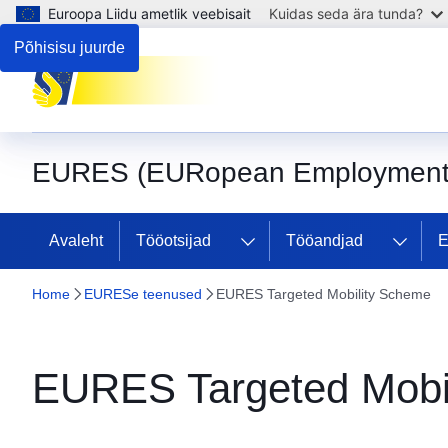
Euroopa Liidu ametlik veebisait
Kuidas seda ära tunda?
Põhisisu juurde
EURES (EURopean Employment 
Avaleht
Tööotsijad
Tööandjad
E
Home
EURESe teenused
EURES Targeted Mobility Scheme
EURES Targeted Mobi