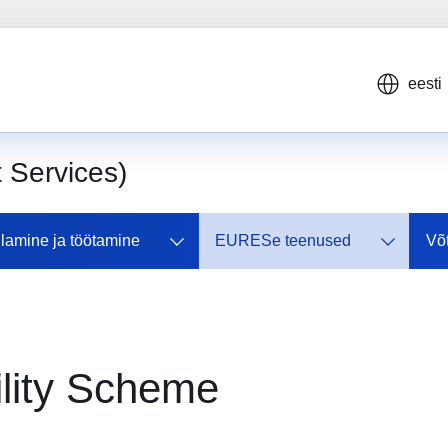
eesti
Services)
lamine ja töötamine
EURESe teenused
Võ
lity Scheme