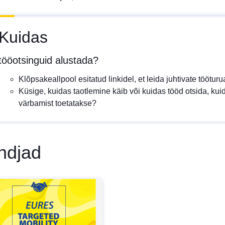
Kuidas
tööotsinguid alustada?
Klõpsakeallpool esitatud linkidel, et leida juhtivate töötur
Küsige, kuidas taotlemine käib või kuidas tööd otsida, kuid
värbamist toetatakse?
ndjad