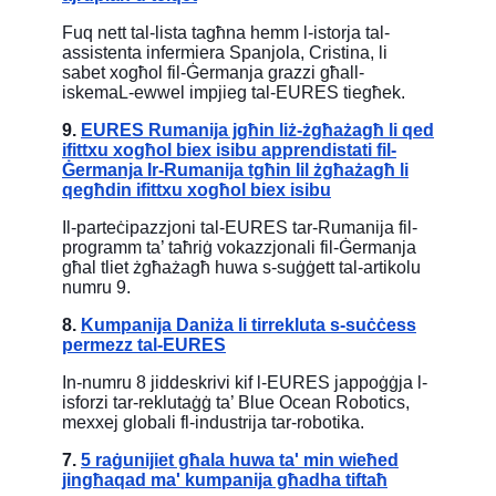
Fuq nett tal-lista tagħna hemm l-istorja tal-
assistenta infermiera Spanjola, Cristina, li
sabet xogħol fil-Ġermanja grazzi għall-
iskemaL-ewwel impjieg tal-EURES tiegħek.
9.
EURES Rumanija jgħin liż-żgħażagħ li qed
ifittxu xogħol biex isibu apprendistati fil-
Ġermanja Ir-Rumanija tgħin lil żgħażagħ li
qegħdin ifittxu xogħol biex isibu
Il-parteċipazzjoni tal-EURES tar-Rumanija fil-
programm ta’ taħriġ vokazzjonali fil-Ġermanja
għal tliet żgħażagħ huwa s-suġġett tal-artikolu
numru 9.
8.
Kumpanija Daniża li tirrekluta s-suċċess
permezz tal-EURES
In-numru 8 jiddeskrivi kif l-EURES jappoġġja l-
isforzi tar-reklutaġġ ta’ Blue Ocean Robotics,
mexxej globali fl-industrija tar-robotika.
7.
5 raġunijiet għala huwa ta' min wieħed
jingħaqad ma' kumpanija għadha tiftaħ