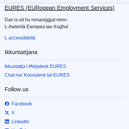
EURES (EURopean Employment Services)
Dan is-sit hu mmaniġġjat minn:
L-Awtorità Ewropea tax-Xogħol
L-aċċessibbiltà
Ikkuntattjana
Ikkuntattja l-Ħelpdesk EURES
Chat ma' Konsulenti tal-EURES
Follow us
Facebook
X
LinkedIn