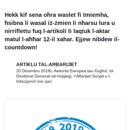
Hekk kif sena oħra waslet fi tmiemha,
ħsibna li wasal iż-żmien li nħarsu lura u
nirriflettu fuq l-artikoli li laqtuk l-aktar
matul l-aħħar 12-il xahar. Ejjew nibdew il-
countdown!
ARTIKLU TAL-AĦBARIJIET
20 Diċembru 2018
L-Awtorità Ewropea tax-Xogħol, Id-
Direttorat Ġenerali tal-Impjiegi, l-Affarijiet Soċjali u l-
Inklużjoni
3 min qari