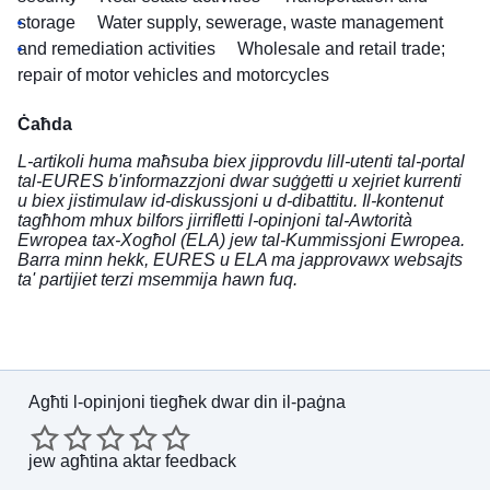
storage
Water supply, sewerage, waste management
and remediation activities
Wholesale and retail trade;
repair of motor vehicles and motorcycles
Ċaħda
L-artikoli huma maħsuba biex jipprovdu lill-utenti tal-portal
tal-EURES b'informazzjoni dwar suġġetti u xejriet kurrenti
u biex jistimulaw id-diskussjoni u d-dibattitu. Il-kontenut
tagħhom mhux bilfors jirrifletti l-opinjoni tal-Awtorità
Ewropea tax-Xogħol (ELA) jew tal-Kummissjoni Ewropea.
Barra minn hekk, EURES u ELA ma japprovawx websajts
ta' partijiet terzi msemmija hawn fuq.
Agħti l-opinjoni tiegħek dwar din il-paġna
jew
agħtina aktar feedback