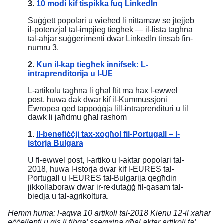
3.
10 modi kif tispikka fuq LinkedIn
Suġġett popolari u wieħed li nittamaw se jtejjeb
il-potenzjal tal-impjieg tiegħek — il-lista tagħna
tal-aħjar suġġerimenti dwar LinkedIn tinsab fin-
numru 3.
2.
Kun il-kap tiegħek innifsek: L-
intraprenditorija u l-UE
L-artikolu tagħna li għal ftit ma ħax l-ewwel
post, huwa dak dwar kif il-Kummussjoni
Ewropea qed tappoġġja lill-intraprendituri u lil
dawk li jaħdmu għal rashom
1.
Il-benefiċċji tax-xogħol fil-Portugall – l-
istorja Bulgara
U fl-ewwel post, l-artikolu l-aktar popolari tal-
2018, huwa l-istorja dwar kif l-EURES tal-
Portugall u l-EURES tal-Bulgarija qegħdin
jikkollaboraw dwar ir-reklutaġġ fil-qasam tal-
biedja u tal-agrikoltura.
Hemm huma: l-aqwa 10 artikoli tal-2018 Kienu 12-il xahar
eċċellenti u qis li tibqa’ ssegwina għal aktar artikoli ta’