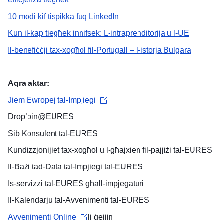
10 modi kif tispikka fuq LinkedIn
Kun il-kap tiegħek innifsek: L-intraprenditorija u l-UE
Il-benefiċċji tax-xogħol fil-Portugall – l-istorja Bulgara
Aqra aktar:
Jiem Ewropej tal-Impjiegi
Drop’pin@EURES
Sib
Konsulent tal-
EURES
Kundizzjonijiet tax-xogħol u l-għajxien
fil-pajjiżi tal-EURES
Il-Bażi tad-Data tal-Impjiegi
tal-EURES
Is-servizzi tal-EURES
għall-impjegaturi
Il-Kalendarju tal-Avvenimenti
tal-EURES
Avvenimenti Online
li ġejjin