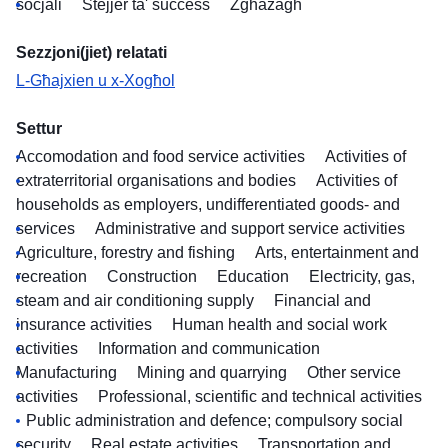
soċjali
Stejjer ta' suċċess
Żgħażagħ
Sezzjoni(jiet) relatati
L-Għajxien u x-Xogħol
Settur
Accomodation and food service activities
Activities of
extraterritorial organisations and bodies
Activities of
households as employers, undifferentiated goods- and
services
Administrative and support service activities
Agriculture, forestry and fishing
Arts, entertainment and
recreation
Construction
Education
Electricity, gas,
steam and air conditioning supply
Financial and
insurance activities
Human health and social work
activities
Information and communication
Manufacturing
Mining and quarrying
Other service
activities
Professional, scientific and technical activities
Public administration and defence; compulsory social
security
Real estate activities
Transportation and