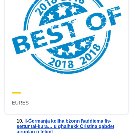
EURES
10.
Il-Ġermanja kellha bżonn ħaddiema fis-
settur tal-kura… u għalhekk Cristina qabdet
ajruplan u telqet