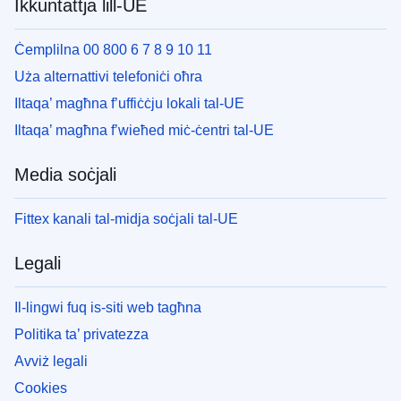
Ikkuntattja lill-UE
Ċemplilna 00 800 6 7 8 9 10 11
Uża alternattivi telefoniċi oħra
Iltaqa’ magħna f’uffiċċju lokali tal-UE
Iltaqa’ magħna f’wieħed miċ-ċentri tal-UE
Media soċjali
Fittex kanali tal-midja soċjali tal-UE
Legali
Il-lingwi fuq is-siti web tagħna
Politika ta’ privatezza
Avviż legali
Cookies