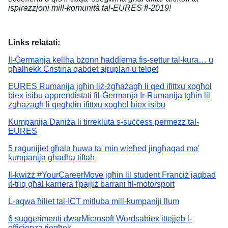
ispirazzjoni mill-komunità tal-EURES fl-2019!
Links relatati:
Il-Ġermanja kellha bżonn ħaddiema fis-settur tal-kura… u
għalhekk Cristina qabdet ajruplan u telqet
EURES Rumanija jgħin liż-żgħażagħ li qed ifittxu xogħol
biex isibu apprendistati fil-Ġermanja Ir-Rumanija tgħin lil
żgħażagħ li qegħdin ifittxu xogħol biex isibu
Kumpanija Daniża li tirrekluta s-suċċess permezz tal-
EURES
5 raġunijiet għala huwa ta' min wieħed jingħaqad ma'
kumpanija għadha tiftaħ
Il-kwiżż #YourCareerMove jgħin lil student Franċiż jaqbad
it-triq għal karriera f'pajjiż barrani fil-motorsport
L-aqwa ħiliet tal-ICT mitluba mill-kumpaniji llum
6 suġġerimenti dwarMicrosoft Wordsabiex ittejjeb l-
effiċjenza tiegħek