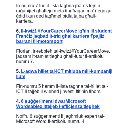
In-numru 7 fuq il-lista tagħna jħares lejn ir-
raġunijiet għalfejn meta tingħaqad ma’ negozju
ġdid tkun qed tagħmel bidla tajba għall-
karriera.
6.
Il-kwiżż #YourCareerMove jgħin lil student
Franċiż jaqbad it-triq għal karriera f'pajjiż
barrani fil-motorsport
Florian, ir-rebbieħ tal-kwiżż#YourCareerMove,
jaqsam it-tamiet tiegħu għall-futur fl-artikolu
numru 7.
5.
L-aqwa ħiliet tal-ICT mitluba mill-kumpaniji
llum
Fin-numru 5 hemm il-lista tagħna tal-ħiliet tal-
ICT li tajjeb li wieħed jinvesti ftit ħin fihom.
4.
6 suġġerimenti dwarMicrosoft
Wordsabiex ittejjeb l-effiċjenza tiegħek
Noffru 6 suġġerimenti li jagħmluk espert tal-
Microsoft Word fl-artikolu numru 4.