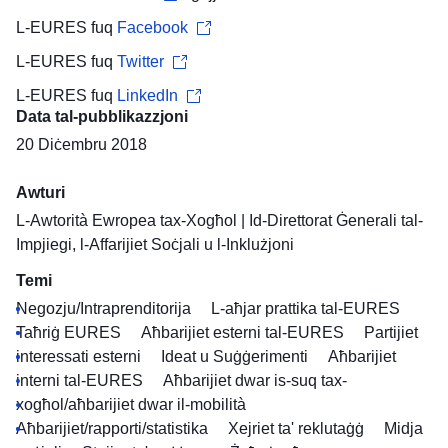
L-EURES fuq
Facebook
L-EURES fuq
Twitter
L-EURES fuq
LinkedIn
Data tal-pubblikazzjoni
20 Diċembru 2018
Awturi
L-Awtorità Ewropea tax-Xogħol
|
Id-Direttorat Ġenerali tal-
Impjiegi, l-Affarijiet Soċjali u l-Inklużjoni
Temi
Negozju/Intraprenditorija
L-aħjar prattika tal-EURES
Taħriġ EURES
Aħbarijiet esterni tal-EURES
Partijiet
interessati esterni
Ideat u Suġġerimenti
Aħbarijiet
interni tal-EURES
Aħbarijiet dwar is-suq tax-
xogħol/aħbarijiet dwar il-mobilità
Aħbarijiet/rapporti/statistika
Xejriet ta' reklutaġġ
Midja